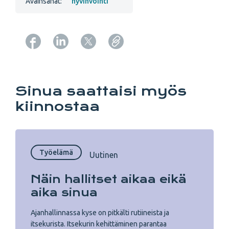
Avainsanat:
hyvinvointi
Copy URL from below
Sinua saattaisi myös
kiinnostaa
Työelämä
Uutinen
Näin hallitset aikaa eikä
aika sinua
Ajanhallinnassa kyse on pitkälti rutiineista ja
itsekurista. Itsekurin kehittäminen parantaa