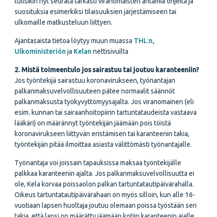
tulisikin nyt seurata tarkasti viranomaisten antamia ohjeita ja
suosituksia esimerkiksi tilaisuuksien järjestämiseen tai
ulkomaille matkusteluun liittyen.
Ajantasaista tietoa löytyy muun muassa
THL:n,
Ulkoministeriön
ja
Kelan
nettisivuilta
2. Mistä toimeentulo jos sairastuu tai joutuu karanteeniin?
Jos työntekijä sairastuu koronavirukseen, työnantajan
palkanmaksuvelvollisuuteen pätee normaalit säännöt
palkanmaksusta työkyvyttömyysajalta. Jos viranomainen (eli
esim. kunnan tai sairaanhoitopiirin tartuntataudeista vastaava
lääkäri) on määrännyt työntekijän jäämään pois töistä
koronavirukseen liittyvän eristämisen tai karanteenin takia,
työntekijän pitää ilmoittaa asiasta välittömästi työnantajalle.
Työnantaja voi joissain tapauksissa maksaa työntekijälle
palkkaa karanteenin ajalta. Jos palkanmaksuvelvollisuutta ei
ole, Kela korvaa poissaolon palkan tartuntatautipäivärahalla.
Oikeus tartuntatautipäivärahaan on myös silloin, kun alle 16-
vuotiaan lapsen huoltaja joutuu olemaan poissa työstään sen
takia, että lapsi on määrätty jäämään kotiin karanteenin ajalle.