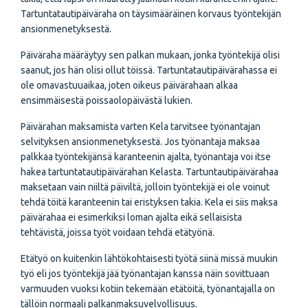
Tartuntatautipäiväraha on täysimääräinen korvaus työntekijän
ansionmenetyksestä.
Päiväraha määräytyy sen palkan mukaan, jonka työntekijä olisi
saanut, jos hän olisi ollut töissä. Tartuntatautipäivärahassa ei
ole omavastuuaikaa, joten oikeus päivärahaan alkaa
ensimmäisestä poissaolopäivästä lukien.
Päivärahan maksamista varten Kela tarvitsee työnantajan
selvityksen ansionmenetyksestä. Jos työnantaja maksaa
palkkaa työntekijänsä karanteenin ajalta, työnantaja voi itse
hakea tartuntatautipäivärahan Kelasta. Tartuntautipäivärahaa
maksetaan vain niiltä päiviltä, jolloin työntekijä ei ole voinut
tehdä töitä karanteenin tai eristyksen takia. Kela ei siis maksa
päivärahaa ei esimerkiksi loman ajalta eikä sellaisista
tehtävistä, joissa työt voidaan tehdä etätyönä.
Etätyö on kuitenkin lähtökohtaisesti työtä siinä missä muukin
työ eli jos työntekijä jää työnantajan kanssa näin sovittuaan
varmuuden vuoksi kotiin tekemään etätöitä, työnantajalla on
tällöin normaali palkanmaksuvelvollisuus.