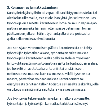
3. Koranavirus ja matkustaminen
Kun työntekijän työhön tai vapaa-aikaan liittyy matkustelua tai
oleskelua ulkomailla, asia ei ole ihan yhtä yksiselitteinen. Jos
työntekijä on asetettu karanteeniin loma- tai muun vapaa-ajan
matkan aikana eikä hän näin ollen pääse palaamaan loman
päättymisen jälkeen töihin, työnantajalla ei ole poissaolon
ajalta palkanmaksuvelvollisuutta.
Jos sen sijaan viranomaisen päätös karanteenista on tehty
työntekijän työmatkan aikana, työnantajan tulee maksaa
työntekijälle karanteenin ajalta palkkaa. Kela ei myöskään
lähtökohtaisesti maksa työmatkan ajalta tartuntautipäivärahaa,
jos henkilö on asetettu karanteeniin tai eristämiseen
matkustaessa muussa kuin EU-maassa. Mikäli kyse on EU-
maasta, päivärahaa voidaan maksaa.Karanteenista tai
eristyksestä tarvitaan tällöin todistus sellaiselta lääkäriltä, jolla
on oikeus määrätä näitä rajoituksia kyseisessä maassa.
Jos työntekijä tekee epidemia-aikana matkoja ulkomaille,
työnantajan ja työntekijän kannattaa tarkistaa lisäksi nyt