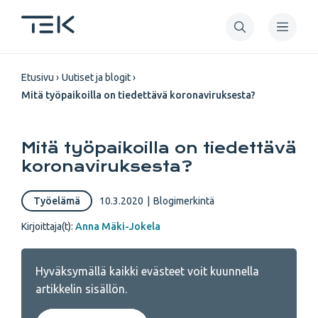
Hyppää
pääsisältöön
Murupolku
Etusivu
Uutiset ja blogit
Mitä työpaikoilla on tiedettävä koronaviruksesta?
Mitä työpaikoilla on tiedettävä
koronaviruksesta?
Työelämä
10.3.2020
|
Blogimerkintä
Kirjoittaja(t):
Anna Mäki-Jokela
Hyväksymällä kaikki evästeet voit kuunnella
artikkelin sisällön.