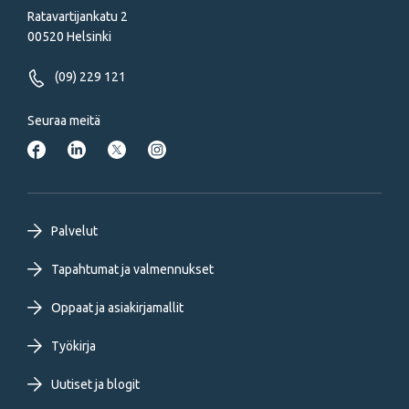
Ratavartijankatu 2
00520 Helsinki
(09) 229 121
Seuraa meitä
Footer
Palvelut
primary
Tapahtumat ja valmennukset
Oppaat ja asiakirjamallit
menu
Työkirja
FI
Uutiset ja blogit