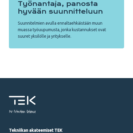
Työnantaja, panosta
hyvään suunnitteluun
Suunnitelmien avulla ennaltaehkäistään muun
muassa työuupumusta, jonka kustannukset ovat
suuret yksilölle ja yritykselle.
Me tekniikan takana
Tekniikan akateemiset TEK