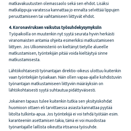
matkavakuutusten olemassaolo sekä sen ehdot. Lisäksi
matkalippuja varatessa kannattaa jo ennalta selvittää lippujen
peruuttamiseen tai vaihtamiseen liittyvät ehdot.
4. Koronaviruksen vaikutus työsuhdekysymyksiin
Työpaikoilla on muutenkin nyt syytä seurata hyvin herkästi
viranomaisten antamia ohjeita esimerkiksi matkustamiseen
liittyen. Jos Ulkoministeriö on kieltänyt tietylle alueelle
matkustamisen, työntekijän pitää voida kieltäytyä sinne
matkustamisesta.
Lähtökohtaisesti työnantajan direktio-oikeus ulottuu kuitenkin
vaan työntekijän työaikaan. Näin ollen vapaa-ajalle kohdistuviin
työnantajan matkustamiseen liittyviin määräyksiin on
lähtökohtaisesti syytä suhtautua pidättyväisesti.
Jokainen tapaus tulee kuitenkin tutkia sen yksityiskohdat
huomioon ottaen eli tarvittaessa asiasta kannattaa pyytää
liitolta tulkinta-apua. Jos työntekijä ei voi tehdä työtään esim.
karanteeniin asettamisen takia, tämä ei voi muodostaa
työnantajalle laillista oikeutta irtisanoa työsuhde.