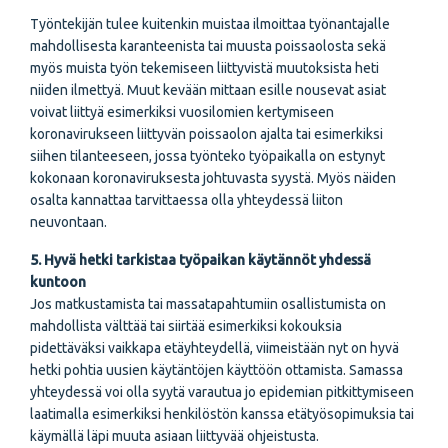
Työntekijän tulee kuitenkin muistaa ilmoittaa työnantajalle
mahdollisesta karanteenista tai muusta poissaolosta sekä
myös muista työn tekemiseen liittyvistä muutoksista heti
niiden ilmettyä. Muut kevään mittaan esille nousevat asiat
voivat liittyä esimerkiksi vuosilomien kertymiseen
koronavirukseen liittyvän poissaolon ajalta tai esimerkiksi
siihen tilanteeseen, jossa työnteko työpaikalla on estynyt
kokonaan koronaviruksesta johtuvasta syystä. Myös näiden
osalta kannattaa tarvittaessa olla yhteydessä liiton
neuvontaan.
5. Hyvä hetki tarkistaa työpaikan käytännöt yhdessä
kuntoon
Jos matkustamista tai massatapahtumiin osallistumista on
mahdollista välttää tai siirtää esimerkiksi kokouksia
pidettäväksi vaikkapa etäyhteydellä, viimeistään nyt on hyvä
hetki pohtia uusien käytäntöjen käyttöön ottamista. Samassa
yhteydessä voi olla syytä varautua jo epidemian pitkittymiseen
laatimalla esimerkiksi henkilöstön kanssa etätyösopimuksia tai
käymällä läpi muuta asiaan liittyvää ohjeistusta.