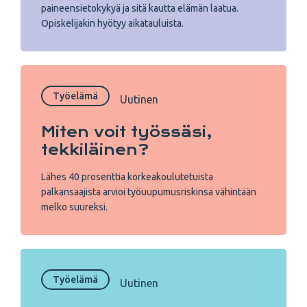
paineensietokykyä ja sitä kautta elämän laatua.
Opiskelijakin hyötyy aikatauluista.
Työelämä
Uutinen
Miten voit työssäsi,
tekkiläinen?
Lähes 40 prosenttia korkeakoulutetuista
palkansaajista arvioi työuupumusriskinsä vähintään
melko suureksi.
Työelämä
Uutinen