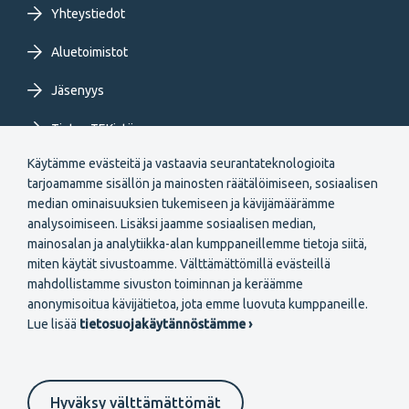
Yhteystiedot
Aluetoimistot
Jäsenyys
Tietoa TEKistä
Käytämme evästeitä ja vastaavia seurantateknologioita
Extranet
tarjoamamme sisällön ja mainosten räätälöimiseen, sosiaalisen
median ominaisuuksien tukemiseen ja kävijämäärämme
analysoimiseen. Lisäksi jaamme sosiaalisen median,
mainosalan ja analytiikka-alan kumppaneillemme tietoja siitä,
miten käytät sivustoamme. Välttämättömillä evästeillä
mahdollistamme sivuston toiminnan ja keräämme
Secondary
anonymisoitua kävijätietoa, jota emme luovuta kumppaneille.
Liity jäseneksi
Lue lisää
tietosuojakäytännöstämme ›
menu
FI
Hyväksy välttämättömät
Suomeksi
In English
På svenska