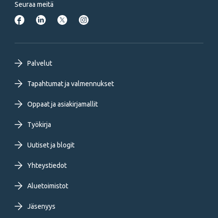
Seuraa meitä
Footer
Palvelut
primary
Tapahtumat ja valmennukset
Oppaat ja asiakirjamallit
menu
Työkirja
FI
Uutiset ja blogit
Yhteystiedot
Aluetoimistot
Jäsenyys