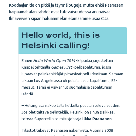
Koodaajan tie on pitkä ja täynnä bugeja, mutta ehkä Paanasen
kaipaamat alan tähdet ovat tulevaisuudessa arkipäivää.
Ilmaveivien sijaan haluammekin elämäämme lisää C:tä.
Hello world, this is
Helsinki calling!
Ennen
Hello World Open 2014
-kilpailua järjestettiin
Kaapelitehtaalla
Games First
-pelitapahtuma, jossa
lupaavat pelinkehittäjät pitsasivat peli-ideoitaan. Samaan
aikaan Los Angelesissa oli pelialan suurtapahtuma, E3-
messut. Tämä ei vaivannut suomalaisia tapahtuman
isäntiä.
– Helsingissä näkee tällä hetkellä pelialan tulevaisuuden.
Jos olet taitava pelintekijä, Helsinki on sinun paikkasi,
toteaa Supercellin toimitusjohtaja
Ilkka Paananen
.
Tilastot tukevat Paanasen näkemystä. Vuonna 2008