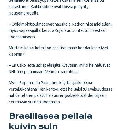
Sanisalo
ei päässyt paikalle, koska hänen koiransa oli
sairastunut. Kaikki kolme ovat töissä peliyritys
Housemarquella.
– Ohjelmointipulmat ovat hauskoja. Ratkon niitä mielelläni,
myös vapaa-ajalla, kertoo Kujansuu suhtautumisestaan
koodaamiseen.
Mutta mikä sai kolmikon osallistumaan koodauksen MM-
kisoihin?
– En usko, että lätkäpelaajilta kysytään, miksi he haluavat
NHL:ään pelaamaan, Velinen naurahtaa.
Myös Supercellin Paananen käyttää jääkiekkoa
vertailukohtana. Hän kertoo, että haluaisi tulevaisuudessa
nähdä lehtien palstoilla suuren jääkiekkotähden sijaan
seuraavan suuren koodaajan.
Brasiliassa peliala
kuivin suin