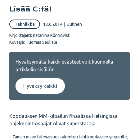
Lisää C:tä!
Tekniikka
13.6.2014
|
Uutinen
Kirjoittaja(t):
Katariina Rönnqvist
Kuvaaja:
Tuomas Sauliala
Hyväksymällä kaikki evästeet voit kuunnella
artikkelin sisällön.
Hyväksy kaikki
Koodauksen MM-kilpailun finaalissa Helsingissä
ohjelmointiosaajat olivat superstaroja.
– Tämän maan tulevaisuus rakentuu tähtikoodaajien ympärille,