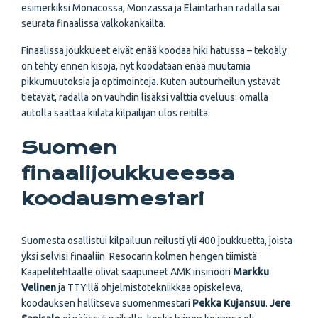
esimerkiksi Monacossa, Monzassa ja Eläintarhan radalla sai
seurata finaalissa valkokankailta.
Finaalissa joukkueet eivät enää koodaa hiki hatussa – tekoäly
on tehty ennen kisoja, nyt koodataan enää muutamia
pikkumuutoksia ja optimointeja. Kuten autourheilun ystävät
tietävät, radalla on vauhdin lisäksi valttia oveluus: omalla
autolla saattaa kiilata kilpailijan ulos reitiltä.
Suomen
finaalijoukkueessa
koodausmestari
Suomesta osallistui kilpailuun reilusti yli 400 joukkuetta, joista
yksi selvisi finaaliin. Resocarin kolmen hengen tiimistä
Kaapelitehtaalle olivat saapuneet AMK insinööri
Markku
Velinen
ja TTY:llä ohjelmistotekniikkaa opiskeleva,
koodauksen hallitseva suomenmestari
Pekka Kujansuu
.
Jere