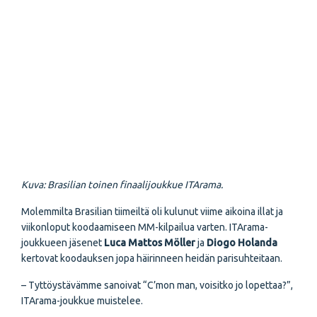
Kuva: Brasilian toinen finaalijoukkue ITArama.
Molemmilta Brasilian tiimeiltä oli kulunut viime aikoina illat ja
viikonloput koodaamiseen MM-kilpailua varten. ITArama-
joukkueen jäsenet
Luca Mattos Möller
ja
Diogo Holanda
kertovat koodauksen jopa häirinneen heidän parisuhteitaan.
– Tyttöystävämme sanoivat “C’mon man, voisitko jo lopettaa?”,
ITArama-joukkue muistelee.