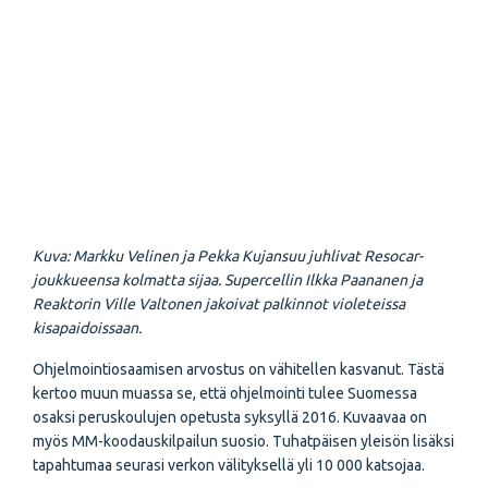
Kuva: Markku Velinen ja Pekka Kujansuu juhlivat Resocar-
joukkueensa kolmatta sijaa. Supercellin Ilkka Paananen ja
Reaktorin Ville Valtonen
jakoivat palkinnot violeteissa
kisapaidoissaan
.
Ohjelmointiosaamisen arvostus on vähitellen kasvanut. Tästä
kertoo muun muassa se, että ohjelmointi tulee Suomessa
osaksi peruskoulujen opetusta syksyllä 2016. Kuvaavaa on
myös MM-koodauskilpailun suosio. Tuhatpäisen yleisön lisäksi
tapahtumaa seurasi verkon välityksellä yli 10 000 katsojaa.