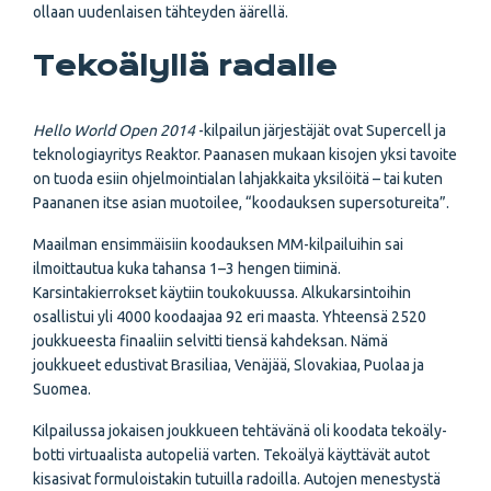
ollaan uudenlaisen tähteyden äärellä.
Tekoälyllä radalle
Hello World Open 2014
-kilpailun järjestäjät ovat Supercell ja
teknologiayritys Reaktor. Paanasen mukaan kisojen yksi tavoite
on tuoda esiin ohjelmointialan lahjakkaita yksilöitä – tai kuten
Paananen itse asian muotoilee, “koodauksen supersotureita”.
Maailman ensimmäisiin koodauksen MM-kilpailuihin sai
ilmoittautua kuka tahansa 1–3 hengen tiiminä.
Karsintakierrokset käytiin toukokuussa. Alkukarsintoihin
osallistui yli 4000 koodaajaa 92 eri maasta. Yhteensä 2520
joukkueesta finaaliin selvitti tiensä kahdeksan. Nämä
joukkueet edustivat Brasiliaa, Venäjää, Slovakiaa, Puolaa ja
Suomea.
Kilpailussa jokaisen joukkueen tehtävänä oli koodata tekoäly-
botti virtuaalista autopeliä varten. Tekoälyä käyttävät autot
kisasivat formuloistakin tutuilla radoilla. Autojen menestystä