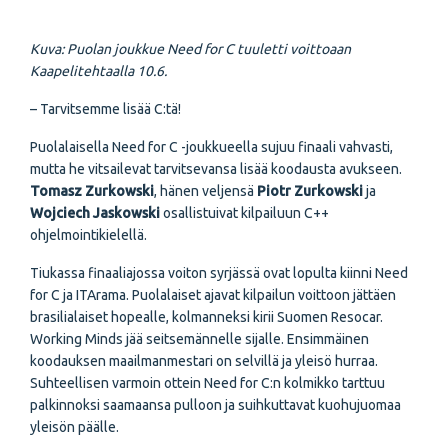
Kuva: Puolan joukkue Need for C tuuletti voittoaan
Kaapelitehtaalla 10.6.
– Tarvitsemme lisää C:tä!
Puolalaisella Need for C -joukkueella sujuu finaali vahvasti,
mutta he vitsailevat tarvitsevansa lisää koodausta avukseen.
Tomasz Zurkowski
, hänen veljensä
Piotr Zurkowski
ja
Wojciech Jaskowski
osallistuivat kilpailuun C++
ohjelmointikielellä.
Tiukassa finaaliajossa voiton syrjässä ovat lopulta kiinni Need
for C ja ITArama. Puolalaiset ajavat kilpailun voittoon jättäen
brasilialaiset hopealle, kolmanneksi kirii Suomen Resocar.
Working Minds jää seitsemännelle sijalle. Ensimmäinen
koodauksen maailmanmestari on selvillä ja yleisö hurraa.
Suhteellisen varmoin ottein Need for C:n kolmikko tarttuu
palkinnoksi saamaansa pulloon ja suihkuttavat kuohujuomaa
yleisön päälle.