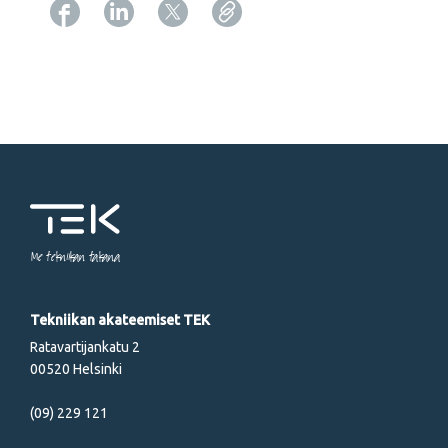
Copy URL from below
Me tekniikan takana
Tekniikan akateemiset TEK
Ratavartijankatu 2
00520 Helsinki
(09) 229 121