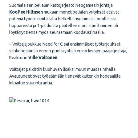
Suomalaisen pelialan kattojärjestö Neogamesin johtaja
KooPee Hiltusen
mukaan monet pelialan yritykset etsivät
päteviä työntekijöitä tällä hetkellä riveihinsä. Logollisista
huppareista ja T-paidoista päätellen moni alan ihminen oli
löytänyt tiensä myös seuraamaan koodausfinaalia.
– Voittajajoukkue Need for C sai ensimmäiset työtarjoukset
sähköpostiin jo ennen puoltayötä, kertoo kisojen pääjärjestäjä,
Reaktorin
Ville Valtonen
.
Voittajat palkittiin kuohuvan lisäksi muun muassa rahalla.
Avautuneet ovet työelämään lienevät kuitenkin koodaajille
kilpailun suurinta antia.