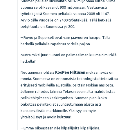
Suomen pelialan liikevaihto oli 87 miljoonaa euroa, viime
vuonna se oli kasvanut 900 miljoonaan. Vastaavasti
työntekijöitä Suomen pelialalla vuonna 2008 oli 1147.
Arvio tälle vuodelle on 2400 työntekijää. Tällä hetkellä
peliyhtiöitä on Suomessa yli 200.
– Rovio ja Supercell ovat vain jäävuoren huippu. Tällä
hetkellä pelialalla tapahtuu todella paljon.
Mutta miksi juuri Suomi on pelimaailman kuuma nimi tällä
hetkellä?
Neogamesin johtaja
KooPee Hiltusen
mukaan syitä on
monia. Suomessa on erinomaista teknologista tietotaitoa
erityisesti mobiileilla alustoilla, osittain Nokian ansiosta.
Julkinen rahoitus lähinnä Tekesin suunnalta mahdollistaa
pelinkehitykseen keskittymisen. Suomen pieni koko
pakottaa pelintekijät suuntautumaan alusta asti
kansainvälisille markkinoille. Yksi syy on myös
yhteisöllisyys ja avoin kulttuuri.
– Emme oikeastaan näe kilpailijoita kilpailijoina.