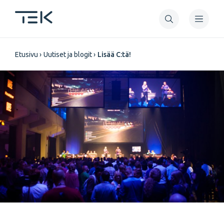
Hyppää
pääsisältöön
Murupolku
Etusivu
Uutiset ja blogit
Lisää C:tä!