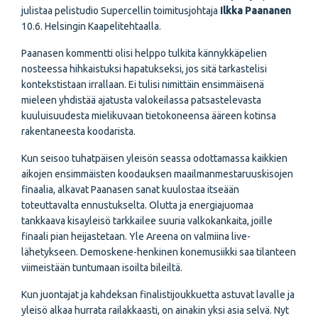
julistaa pelistudio Supercellin toimitusjohtaja
Ilkka Paananen
10.6. Helsingin Kaapelitehtaalla.
Paanasen kommentti olisi helppo tulkita kännykkäpelien
nosteessa hihkaistuksi hapatukseksi, jos sitä tarkastelisi
kontekstistaan irrallaan. Ei tulisi nimittäin ensimmäisenä
mieleen yhdistää ajatusta valokeilassa patsastelevasta
kuuluisuudesta mielikuvaan tietokoneensa ääreen kotinsa
rakentaneesta koodarista.
Kun seisoo tuhatpäisen yleisön seassa odottamassa kaikkien
aikojen ensimmäisten koodauksen maailmanmestaruuskisojen
finaalia, alkavat Paanasen sanat kuulostaa itseään
toteuttavalta ennustukselta. Olutta ja energiajuomaa
tankkaava kisayleisö tarkkailee suuria valkokankaita, joille
finaali pian heijastetaan. Yle Areena on valmiina live-
lähetykseen. Demoskene-henkinen konemusiikki saa tilanteen
viimeistään tuntumaan isoilta bileiltä.
Kun juontajat ja kahdeksan finalistijoukkuetta astuvat lavalle ja
yleisö alkaa hurrata railakkaasti, on ainakin yksi asia selvä. Nyt