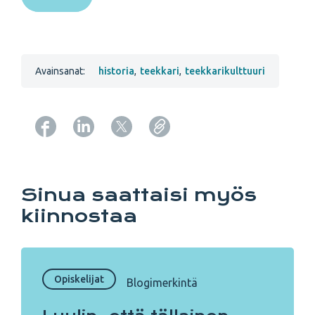
Avainsanat:
historia
,
teekkari
,
teekkarikulttuuri
Copy URL from below
Sinua saattaisi myös
kiinnostaa
Opiskelijat
Blogimerkintä