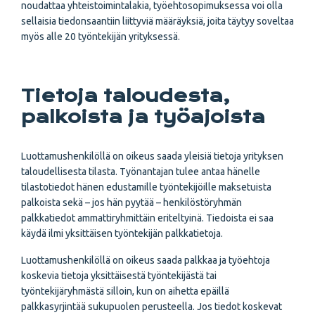
noudattaa yhteistoimintalakia, työehtosopimuksessa voi olla
sellaisia tiedonsaantiin liittyviä määräyksiä, joita täytyy soveltaa
myös alle 20 työntekijän yrityksessä.
Tietoja taloudesta,
palkoista ja työajoista
Luottamushenkilöllä on oikeus saada yleisiä tietoja yrityksen
taloudellisesta tilasta. Työnantajan tulee antaa hänelle
tilastotiedot hänen edustamille työntekijöille maksetuista
palkoista sekä – jos hän pyytää – henkilöstöryhmän
palkkatiedot ammattiryhmittäin eriteltyinä. Tiedoista ei saa
käydä ilmi yksittäisen työntekijän palkkatietoja.
Luottamushenkilöllä on oikeus saada palkkaa ja työehtoja
koskevia tietoja yksittäisestä työntekijästä tai
työntekijäryhmästä silloin, kun on aihetta epäillä
palkkasyrjintää sukupuolen perusteella. Jos tiedot koskevat