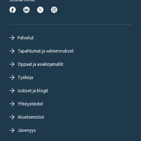
Footer
Palvelut
primary
Tapahtumat ja valmennukset
Oppaat ja asiakirjamallit
menu
Työkirja
FI
Uutiset ja blogit
Yhteystiedot
Aluetoimistot
Jäsenyys