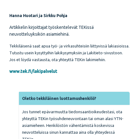
Hanna Huotari
ja Sirkku Pohja
Artikkelin kirjoittajat työskentelevät TEKissä
neuvotteluyksikön asiamiehinä.
Tekkiläisenä saat apua työ- ja virkasuhteisiin liittyvissä lakiasioissa.
Tutustu usein kysyttyihin lakikysymyksiin ja Lakitieto-sivustoon.
Jos et löydä vastausta, ota yhteyttä TEKin lakimiehiin.
www.tek.fi/lakipalvelut
Oletko tekkiläinen
luottamushenkilö?
Jos tunnet epävarmuutta tiedonsaantioikeudestasi, ota
yhteyttä TEKin työsuhdeneuvontaan tai oman alasi YTN-
asiamieheen. Henkilöstön vähentämistä koskevissa
neuvotteluissa sinun kannattaa aina olla yhteydessä