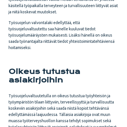
käsitellä työpaikalla terveyteen ja turvallisuuteen liittyvät asiat
ja niitä koskevat muutokset.
Työsuojelun valvontalaki edellyttää, että
työsuojeluvaltuutettu saa hänelle kuuluvat tiedot
työsuojelumääräysten mukaisesti. Lisäksi hänellä on oikeus
saada työnantajalta riittävät tiedot yhteistoimintatehtäviensä
hoitamiseksi.
Oikeus tutustua
asiakirjoihin
Työsuojeluvaltuutetulla on oikeus tutustua työyhteisön ja
työympäristön tilaan liittyviin, terveellisyyttä ja turvallisuutta
koskeviin asiakirjoihin sekä saada niistä kopiot tehtävänsä
edellyttämässä laajuudessa. Tällaisia asiakirjoja ovat muun
muassa työterveyshuollon kanssa tehdyt sopimukset sekä