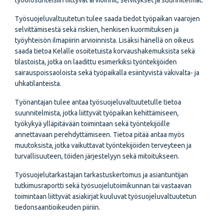
työolosuhteisiin liittyvät arvioinnit, selvitykset ja suunnitelmat.
Työsuojeluvaltuutetun tulee saada tiedot työpaikan vaarojen
selvittämisestä sekä riskien, henkisen kuormituksen ja
työyhteisön ilmapiirin arvioinnista. Lisäksi hänellä on oikeus
saada tietoa Kelalle osoitetuista korvaushakemuksista sekä
tilastoista, jotka on laadittu esimerkiksi työntekijöiden
sairauspoissaoloista sekä työpaikalla esiintyvistä väkivalta- ja
uhkatilanteista.
Työnantajan tulee antaa työsuojeluvaltuutetulle tietoa
suunnitelmista, jotka liittyvät työpaikan kehittämiseen,
työkykyä ylläpitävään toimintaan sekä työntekijöille
annettavaan perehdyttämiseen. Tietoa pitää antaa myös
muutoksista, jotka vaikuttavat työntekijöiden terveyteen ja
turvallisuuteen, töiden järjestelyyn sekä mitoitukseen.
Työsuojelutarkastajan tarkastuskertomus ja asiantuntijan
tutkimusraportti sekä työsuojelutoimikunnan tai vastaavan
toimintaan liittyvät asiakirjat kuuluvat työsuojeluvaltuutetun
tiedonsaantioikeuden piiriin.