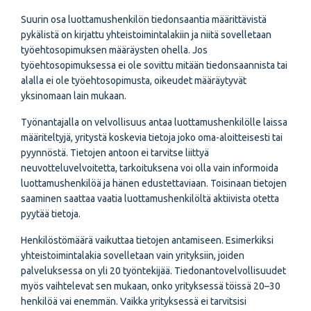
Suurin osa luottamushenkilön tiedonsaantia määrittävistä
pykälistä on kirjattu yhteistoimintalakiin ja niitä sovelletaan
työehtosopimuksen määräysten ohella. Jos
työehtosopimuksessa ei ole sovittu mitään tiedonsaannista tai
alalla ei ole työehtosopimusta, oikeudet määräytyvät
yksinomaan lain mukaan.
Työnantajalla on velvollisuus antaa luottamushenkilölle laissa
määriteltyjä, yritystä koskevia tietoja joko oma-aloitteisesti tai
pyynnöstä. Tietojen antoon ei tarvitse liittyä
neuvotteluvelvoitetta, tarkoituksena voi olla vain informoida
luottamushenkilöä ja hänen edustettaviaan. Toisinaan tietojen
saaminen saattaa vaatia luottamushenkilöltä aktiivista otetta
pyytää tietoja.
Henkilöstömäärä vaikuttaa tietojen antamiseen. Esimerkiksi
yhteistoimintalakia sovelletaan vain yrityksiin, joiden
palveluksessa on yli 20 työntekijää. Tiedonantovelvollisuudet
myös vaihtelevat sen mukaan, onko yrityksessä töissä 20–30
henkilöä vai enemmän. Vaikka yrityksessä ei tarvitsisi