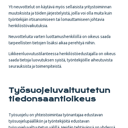
Yt-neuvottelut on käytävä myös sellaisista yritystoiminnan
muutoksista ja töiden järjestelyistä, joilla voi olla muita kuin
työntekijän irtisanomiseen tai lomauttamiseen johtavia
henkilöstövaikutuksia.
Neuvotteluita varten luottamushenkilöllä on oikeus saada
tarpeellisten tietojen lisäksi aikaa perehtyä niihin.
Liikkeenluovutustilanteessa henkilöstöedustajalla on oikeus
saada tietoja luovutuksen syistä, työntekijöille aiheutuvista
seurauksista ja toimenpiteistä.
Työsuojeluvaltuutetun
tiedonsaantioikeus
Työsuojelu on yhteistoimintaa työnantajaa edustavan
työsuojelupäällikön ja työntekijöitä edustavan
työsuojeluvaltuutetun välillä. Heidän tehtävänsä on yhdessä