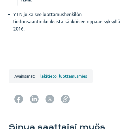
TEKiin.
YTN julkaisee luottamushenkilön
tiedonsaantioikeuksista sähköisen oppaan syksyllä
2016.
Avainsanat:
lakitieto
,
luottamusmies
Copy URL from below
Sinua saattaisi myös