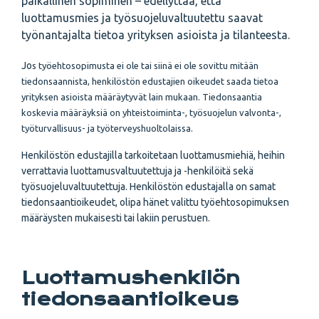
paikallinen sopiminen – edellyttää, että
luottamusmies ja työsuojeluvaltuutettu saavat
työnantajalta tietoa yrityksen asioista ja tilanteesta.
Jo
s työehtosopimusta ei ole tai siinä ei ole sovittu mitään
tiedonsaannista, henkilöstön edustajien oikeudet saada tietoa
yrityksen asioista määräytyvät lain mukaan. Tiedonsaantia
koskevia määräyksiä on yhteistoiminta-, työsuojelun valvonta-,
työturvallisuus- ja työterveyshuoltolaissa.
Henkilöstön edustajilla tarkoitetaan luottamusmiehiä, heihin
verrattavia luottamusvaltuutettuja ja -henkilöitä sekä
työsuojeluvaltuutettuja. Henkilöstön edustajalla on samat
tiedonsaantioikeudet, olipa hänet valittu työehtosopimuksen
määräysten mukaisesti tai lakiin perustuen.
Luottamushenkilön
tiedonsaantioikeus