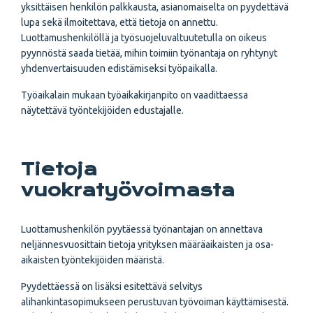
yksittäisen henkilön palkkausta, asianomaiselta on pyydettävä
lupa sekä ilmoitettava, että tietoja on annettu.
Luottamushenkilöllä ja työsuojeluvaltuutetulla on oikeus
pyynnöstä saada tietää, mihin toimiin työnantaja on ryhtynyt
yhdenvertaisuuden edistämiseksi työpaikalla.
Työaikalain mukaan työaikakirjanpito on vaadittaessa
näytettävä työntekijöiden edustajalle.
Tietoja
vuokratyövoimasta
Luottamushenkilön pyytäessä työnantajan on annettava
neljännesvuosittain tietoja yrityksen määräaikaisten ja osa-
aikaisten työntekijöiden määristä.
Pyydettäessä on lisäksi esitettävä selvitys
alihankintasopimukseen perustuvan työvoiman käyttämisestä.