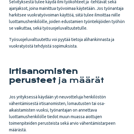
Selvityksestä tulee käydä ilmi työkohteet ja -tehtävät sekä
ajanjaksot, joina mainittua työvoimaa käytetään. Jos työnantaja
harkitsee vuokratyövoiman käyttöä, siitä tulee ilmoittaa niille
luottamushenkilöille, joiden edustamien työntekijöiden työhön
se vaikuttaa, sekä työsuojeluvaltuutetulle.
Työsuojeluvaltuutettu voi pyytää tietoja alihankinnasta ja
vuokratyöstä tehdyistä sopimuksista.
Irtisanomisten
perusteet
ja määrät
Jos yrityksessä käydään yt-neuvotteluja henkilöstön
vähentämisestä irtisanomisten, lomautusten tai osa-
aikaistamisten vuoksi, työnantajan on annettava
luottamushenkilölle tiedot muun muassa aiottujen
toimenpiteiden perusteista sekä arvio vähentämistarpeen
määrästä.