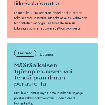
liikesalaisuutta
Esimerkiksi julkaisematon lähdekoodi, tuotteen
tekniset toteutusratkaisut sekä asiakas- kohtainen
hinnoittelu ovat tyypillisiä liikesalaisuuksia.
Liikesalaisuuksien suoja ei edellytä sopimusta.
Lakitieto
Uutinen
Määräaikaisen
työsopimuksen voi
tehdä pian ilman
perustetta
Uusi laki puolittaa myös lomautusilmoitusajan ja
poistaa takaisinottovelvollisuuden pieniltä
työnantajilta.