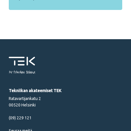
Me tekniikan takana
Tekniikan akateemiset TEK
Ratavartijankatu 2
00520 Helsinki
(09) 229 121
Seuraa meitä