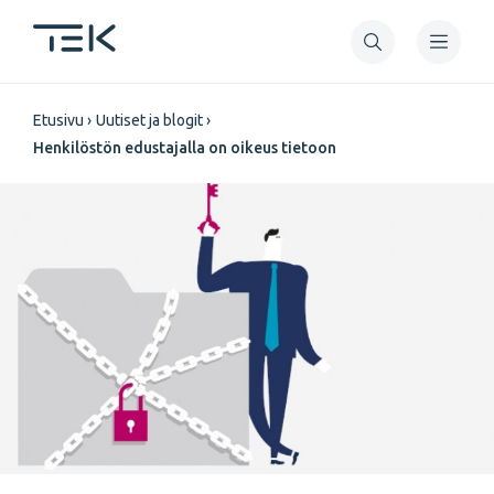
Hyppää
pääsisältöön
Murupolku
Etusivu
Uutiset ja blogit
Henkilöstön edustajalla on oikeus tietoon