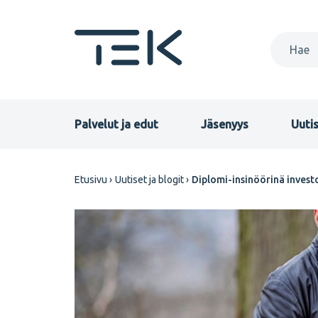
Hyppää
pääsisältöön
Primary
Palvelut ja edut
Jäsenyys
Uutis
menu
Murupolku
Etusivu
Uutiset ja blogit
Diplomi-insinöörinä invest
FI