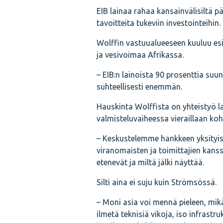
EIB lainaa rahaa kansainvälisiltä 
tavoitteita tukeviin investointeihin.
Wolffin vastuualueeseen kuuluu es
ja vesivoimaa Afrikassa.
– EIB:n lainoista 90 prosenttia suu
suhteellisesti enemmän.
Hauskinta Wolffista on yhteistyö 
valmisteluvaiheessa vieraillaan koh
– Keskustelemme hankkeen yksityis
viranomaisten ja toimittajien ka
etenevät ja miltä jälki näyttää.
Silti aina ei suju kuin Strömsössä.
– Moni asia voi mennä pieleen, mikä
ilmetä teknisiä vikoja, iso infrastru