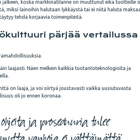
 jälkeen, koska markkinatilanne on muuttunut eikä tuotteille o
ä, miksi lainoihin halutaan lykkäystä tai ei niitä haluta maksa
, täytyy tehdä korjaavia toimenpiteitä.
kulttuuri pärjää vertailussa
uramahdollisuuksia.
in laajasti. Näen melkein kaikkia tuotantoteknologioita ja
lla.
tä on laaja, ja voi siirtyä joustavasti vaikka uusiutuvasta
isuus oli jo ennen koronaa.
 ohjeita ja proseduuria tulee
 mutta vanhoja ei välttämättä