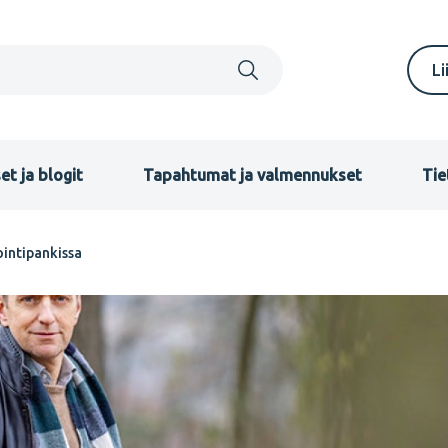
S
Li
m
F
et ja blogit
Tapahtumat ja valmennukset
Tie
ointipankissa