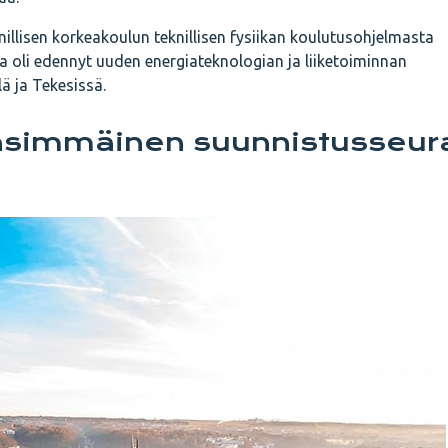
illisen korkeakoulun teknillisen fysiikan koulutusohjelmasta
ura oli edennyt uuden energiateknologian ja liiketoiminnan
lä ja Tekesissä.
nsimmäinen suunnistusseur