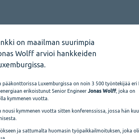
ankki on maailman suurimpia
Jonas Wolff arvioi hankkeiden
uxemburgissa.
in pääkonttorissa Luxemburgissa on noin 3 500 työntekijää eri
 energiaan erikoistunut Senior Engineer
Jonas Wolff
, joka on
olla kymmenen vuotta.
n nousi kymmenen vuotta sitten konferenssissa, jossa hän kuu
misesta.
i työkseen ja sattumalta huomasin työpaikkailmoituksen, joka oli
ua.