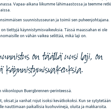
nnassa. Vapaa-aikana liikumme lähimaastossa ja teemme retk
aissa.
nsimmäisen suunnistusseuran ja toimii sen puheenjohtajana.
i, on tiettyjä käynnistymisvaikeuksia. Tässä maassahan ei ole
omaisille on vähän vaikea selittää, mikä laji on.
unnistus on täällä uusi laji, on
jä käynnistymisvaikeuksia.
en viikonlopun Buergbrennen-perinteessä.
, oksat ja vanhat rojut isoksi kevätkokoksi. Kun se sytytetään
lle nauttimaan paikallisia kuohuviinejä, oluita ja makkaroita.