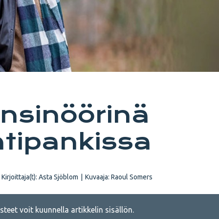
insinöörinä
ntipankissa
Kirjoittaja(t):
Asta Sjöblom
|
Kuvaaja:
Raoul Somers
teet voit kuunnella artikkelin sisällön.