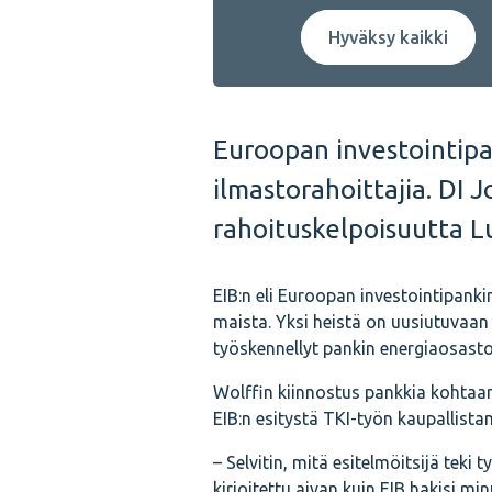
Hyväksy kaikki
Euroopan investointip
ilmastorahoittajia. DI 
rahoituskelpoisuutta L
EIB:n eli Euroopan investointipank
maista. Yksi heistä on uusiutuvaan
työskennellyt pankin energiaosast
Wolffin kiinnostus pankkia kohtaa
EIB:n esitystä TKI-työn kaupallista
– Selvitin, mitä esitelmöitsijä tek
kirjoitettu aivan kuin EIB hakisi min