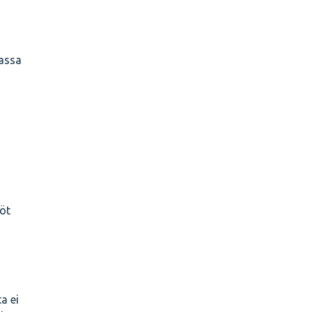
iassa
öt
i
ta ei