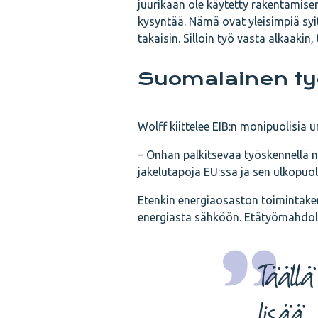
juurikaan ole käytetty rakentamisen
kysyntää. Nämä ovat yleisimpiä syit
takaisin. Silloin työ vasta alkaakin
Suomalainen työ
Wolff kiittelee EIB:n monipuolisia 
– Onhan palkitsevaa työskennellä nä
jakelutapoja EU:ssa ja sen ulkopuole
Etenkin energiaosaston toimintakent
energiasta sähköön. Etätyömahdoll
Täällä
lisää,