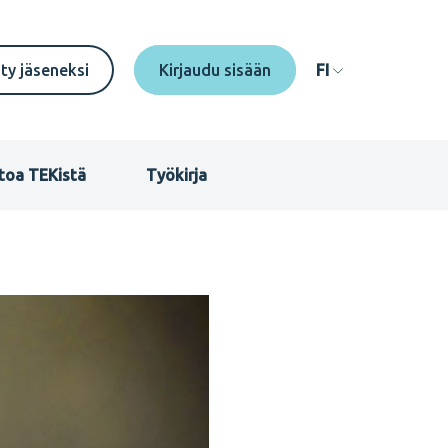
econdary
ity jäseneksi
FI
enu
I
toa TEKistä
Työkirja