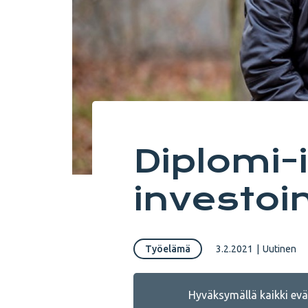
Diplomi-
investoi
Työelämä
3.2.2021
|
Uutinen
Hyväksymällä kaikki eväs