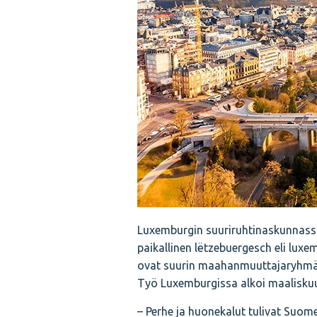
Luxemburgin suuriruhtinaskunnassa 
paikallinen lëtzebuergesch eli luxem
ovat suurin maahanmuuttajaryhmä.
Työ Luxemburgissa alkoi maalisku
– Perhe ja huonekalut tulivat Suom