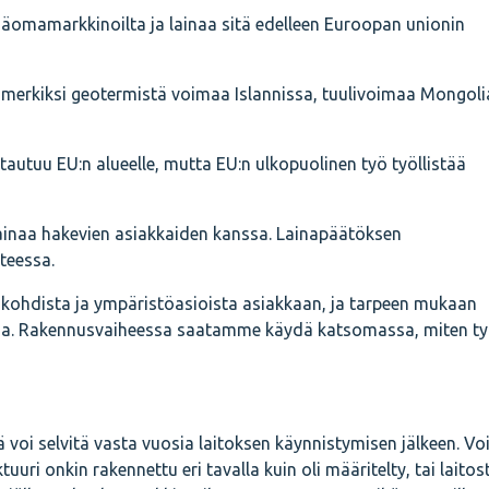
pääomamarkkinoilta ja lainaa sitä edelleen Euroopan unionin
imerkiksi geotermistä voimaa Islannissa, tuulivoimaa Mongol
ntautuu EU:n alueelle, mutta EU:n ulkopuolinen työ työllistää
lainaa hakevien asiakkaiden kanssa. Lainapäätöksen
teessa.
kohdista ja ympäristöasioista asiakkaan, ja tarpeen mukaan
nssa. Rakennusvaiheessa saatamme käydä katsomassa, miten ty
 voi selvitä vasta vuosia laitoksen käynnistymisen jälkeen. Vo
ktuuri onkin rakennettu eri tavalla kuin oli määritelty, tai laitos