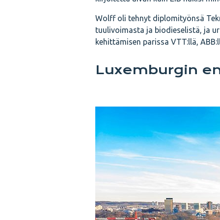
Wolff oli tehnyt diplomityönsä Tekn
tuulivoimasta ja biodieselistä, ja 
kehittämisen parissa VTT:llä, ABB:l
Luxemburgin e