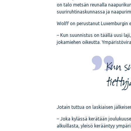
on talo metsän reunalla naapuriku
suuriruhtinaskunnassa ja naapurim
Wolff on perustanut Luxemburgin e
– Kun suunnistus on täällä uusi laj
jokamiehen oikeutta. Ympäristöviran
Kun su
tietty
Jotain tuttua on laskiaisen jälkeis
– Joka kylässä kerätään joulukuuset
alkuillasta, yleisö kerääntyy ympäri