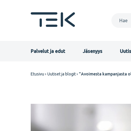
Hyppää
pääsisältöön
Primary
Palvelut ja edut
Jäsenyys
Uutis
menu
Murupolku
Etusivu
Uutiset ja blogit
”Avoimesta kampanjasta ol
FI