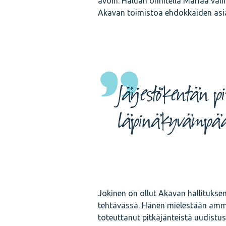
avoin. Haluan onnitella Mariaa vali
Akavan toimistoa ehdokkaiden asial
Järjestökentän 
läpinäkyvämpä
Jokinen on ollut Akavan hallitukse
tehtävässä. Hänen mielestään ammat
toteuttanut pitkäjänteistä uudistu