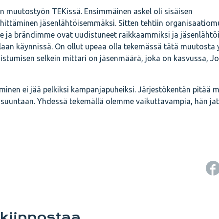
tten muutostyön TEKissä. Ensimmäinen askel oli sisäisen
ehittäminen jäsenlähtöisemmäksi. Sitten tehtiin organisaatiom
mme ja brändimme ovat uudistuneet raikkaammiksi ja jäsenlähtö
laan käynnissä. On ollut upeaa olla tekemässä tätä muutosta
istumisen selkein mittari on jäsenmäärä, joka on kasvussa, J
inen ei jää pelkiksi kampanjapuheiksi. Järjestökentän pitää 
uuntaan. Yhdessä tekemällä olemme vaikuttavampia, hän jat
 kiinnostaa