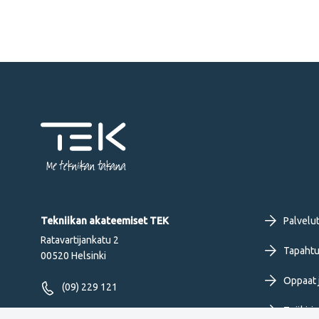
Me tekniikan takana
Fo
Tekniikan akateemiset TEK
Palvelu
Ratavartijankatu 2
pr
Tapahtu
00520 Helsinki
Oppaat j
me
(09) 229 121
Työkirja