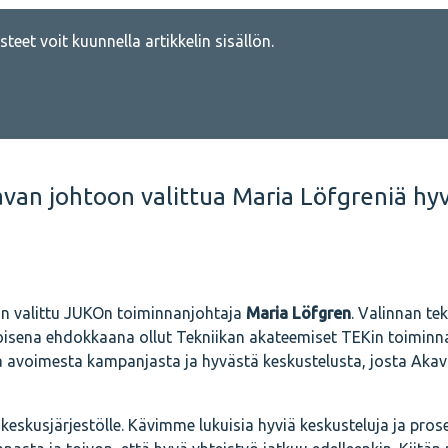
teet voit kuunnella artikkelin sisällön.
avan johtoon valittua Maria Löfgreniä hyv
n valittu JUKOn toiminnanjohtaja
Maria Löfgren
. Valinnan te
Toisena ehdokkaana ollut Tekniikan akateemiset TEKin toiminn
a avoimesta kampanjasta ja hyvästä keskustelusta, josta Akav
eskusjärjestölle. Kävimme lukuisia hyviä keskusteluja ja prose