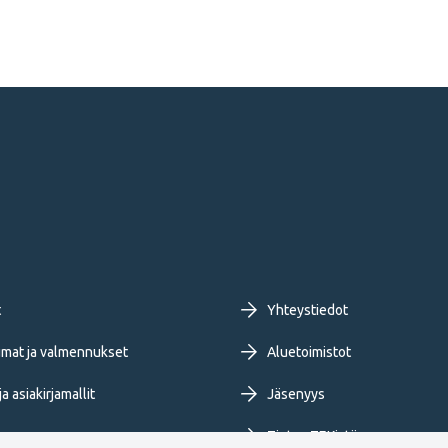
oter
t
Yhteystiedot
imary
mat ja valmennukset
Aluetoimistot
a asiakirjamallit
Jäsenyys
nu
Tietoa TEKistä