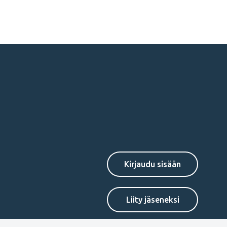
Secondary
Liity jäseneksi
menu