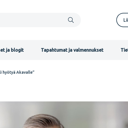
S
Li
m
F
et ja blogit
Tapahtumat ja valmennukset
Tie
i hyötyä Akavalle”