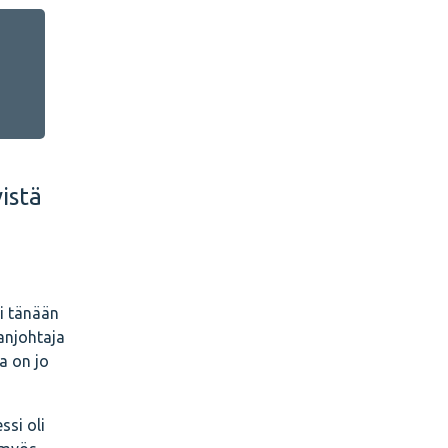
istä
ki tänään
anjohtaja
a on jo
ssi oli