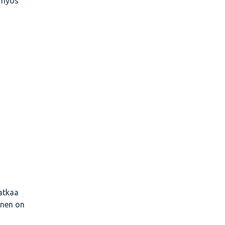
n myös
atkaa
inen on