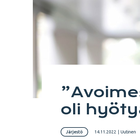
”Avoime
oli hyöt
Järjestö
14.11.2022
|
Uutinen