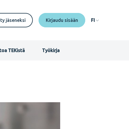
econdary
ity jäseneksi
FI
enu
I
toa TEKistä
Työkirja