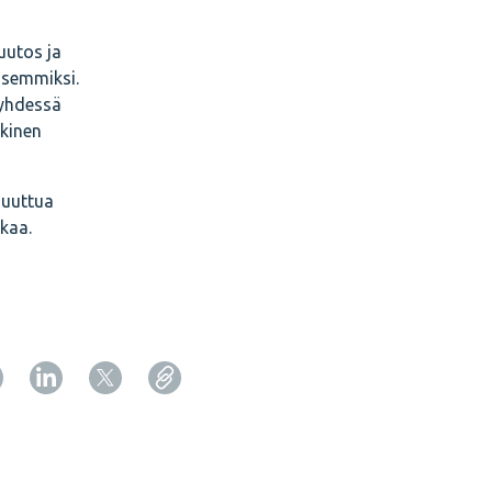
uutos ja
isemmiksi.
 yhdessä
okinen
muuttua
kaa.
Copy URL from below
Sulje