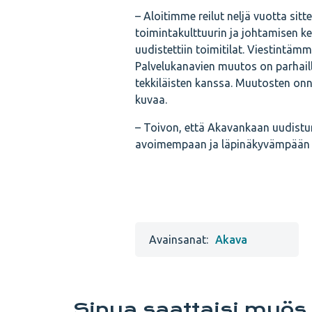
– Aloitimme reilut neljä vuotta si
toimintakulttuurin ja johtamisen k
uudistettiin toimitilat. Viestintä
Palvelukanavien muutos on parhail
tekkiläisten kanssa. Muutosten onn
kuvaa.
– Toivon, että Akavankaan uudistum
avoimempaan ja läpinäkyvämpään s
Avainsanat:
Akava
Sinua saattaisi myös