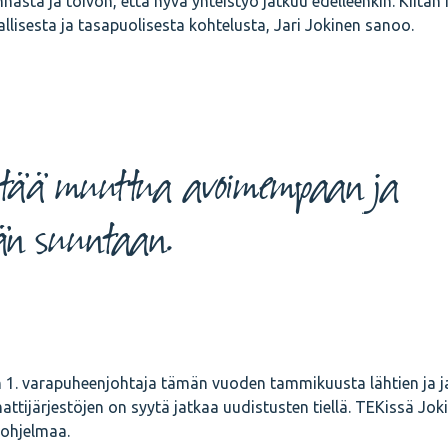
nnasta ja toivon, että hyvä yhteistyö jatkuu edelleenkin. Kiitä
lisesta ja tasapuolisesta kohtelusta, Jari Jokinen sanoo.
pitää muuttua avoimempaan ja
än suuntaan.
n 1. varapuheenjohtaja tämän vuoden tammikuusta lähtien ja j
tijärjestöjen on syytä jatkaa uudistusten tiellä. TEKissä Jok
sohjelmaa.