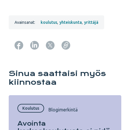
Avainsanat:
koulutus
,
yhteiskunta
,
yrittäjä
Copy URL from below
Sinua saattaisi myös
kiinnostaa
Koulutus
Blogimerkintä
Avointa