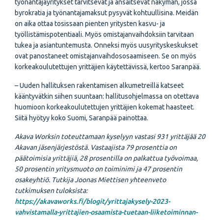
työnantajayritykset tarvitsevat ja ansaitsevat näkymän, jossa
byrokratia ja työnantajamaksut pysyvät kohtuullisina. Meidän
on aika ottaa tosissaan pienten yritysten kasvu- ja
työllistämispotentiaali. Myös omistajanvaihdoksiin tarvitaan
tukea ja asiantuntemusta. Onneksi myös uusyrityskeskukset
ovat panostaneet omistajanvaihdososaamiseen. Se on myös
korkeakoulutettujen yrittäjien käytettävissä, kertoo Saranpää.
– Uuden hallituksen rakentamisen alkumetreillä katseet
kääntyvätkin siihen suuntaan: hallitusohjelmassa on otettava
huomioon korkeakoulutettujen yrittäjien kokemat haasteet.
Siitä hyötyy koko Suomi, Saranpää painottaa.
Akava Worksin toteuttamaan kyselyyn vastasi 931 yrittäjää 20
Akavan jäsenjärjestöstä. Vastaajista 79 prosenttia on
päätoimisia yrittäjiä, 28 prosentilla on palkattua työvoimaa,
50 prosentin yritysmuoto on toiminimi ja 47 prosentin
osakeyhtiö. Tutkija Joonas Miettisen yhteenveto
tutkimuksen tuloksista:
https://akavaworks.fi/blogit/yrittajakysely-2023-
vahvistamalla-yrittajien-osaamista-tuetaan-liiketoiminnan-