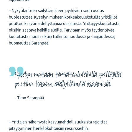
– Nykytilanteen säilyttämiseen pyrkivien suuri osuus
huolestuttaa. Kyselyn mukaan korkeakoulutetuilta yrittäjiltä
puuttuu kasvun edellyttämää osaamista. Yrittäjyyskoulutusta
olisikin saatava kaikille aloille. Tarvitaan myös täydentävää
koulutusta muussa kuin tutkintomuodossa ja -laajuudessa,
huomauttaa Saranpää.
Kyselyn mukaan korkeakoulutetuilta yrittäjiltä
puuttuu kasvun edellyttämää osaamista.
- Timo Saranpää
– Yrittäjän näkemystä kasvumahdollisuuksista rajoittaa
pitäytyminen henkilökohtaisiin resursseihin.