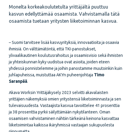
Monelta korkeakoulutetulta yrittäjältä puuttuu
kasvun edellyttämää osaamista. Vahvistamalla tätä
osaamista tuetaan yritysten liiketoiminnan kasvua.
– Suomi tarvitsee lisää kasvuyrityksiä, innovaatioita ja osaavia
ihmisiä. On välttämätöntä, että TKI-panostukset,
ylivaalikautinen koulutusrahoitus ja osaamisvisio sekä ihmisten
ja yhteiskunnan kyky uudistua ovat asioita, joiden eteen
yhdessä ponnistelemme ja joihin panostamme muutoinkin kuin
juhlapuheissa, muistuttaa AKYn puheenjohtaja
Timo
Saranpää
.
Akava Worksin Yrittäjäkysely 2023 selvitti akavalaisten
yrittäjien näkemyksiä omien yritystensä liiketoiminnasta ja sen
tulevaisuudesta. Vastaajista kasvua tavoittelee 41 prosenttia
ja 38 prosenttia pyrkii säilyttämään nykytilanteen. Oman
osaamisen vahvistaminen nähtiin tärkeänä keinona kasvattaa
liiketoimintaa kaikissa ikäryhmissä vastaajan sukupuolesta
riippumatta.