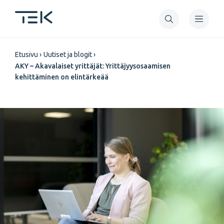
Hyppää
pääsisältöön
Murupolku
Etusivu
Uutiset ja blogit
AKY – Akavalaiset yrittäjät: Yrittäjyysosaamisen
kehittäminen on elintärkeää