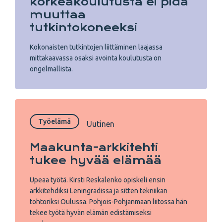
korkeakoulutusta ei pidä
muuttaa
tutkintokoneeksi
Kokonaisten tutkintojen liittäminen laajassa
mittakaavassa osaksi avointa koulutusta on
ongelmallista.
Työelämä
Uutinen
Maakunta-arkkitehti
tukee hyvää elämää
Upeaa työtä. Kirsti Reskalenko opiskeli ensin
arkkitehdiksi Leningradissa ja sitten tekniikan
tohtoriksi Oulussa. Pohjois-Pohjanmaan liitossa hän
tekee työtä hyvän elämän edistämiseksi