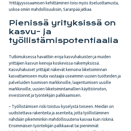
Yrittäjyysosaamisen kehittäminen toisi myös itseluottamusta,
uskoa omiin mahdollisuuksiin, Saranpää jatkaa.
Pienissä yrityksissä on
kasvu- ja
työllistämispotentiaalia
Tutkimuksessa havaittiin eroja kasvuhakuisten ja muiden
yrittäjien kasvun keinoja koskevissa näkemyksissä.
Kasvuhakuiset yrittäjät näkevät keinoina liiketoiminnan
kasvattamiseen muita vastaajia useammin uusien tuotteiden ja
palveluiden tuomisen markkinoille, laajentumisen uusille
markkinoille, uusien liiketoimintamallien käyttöönoton,
investoinnit ja työntekijän palkkaamisen.
– Työllistämisen riski toistuu kyselystä toiseen. Meidän on
uudistettava rakenteita ja asenteita, jotta työllistäminen
nähdään pikemminkin mahdollisuutena kasvaa kuin riskinä.
Ensimmäisen työntekijän palkkaavat tai pienimmät