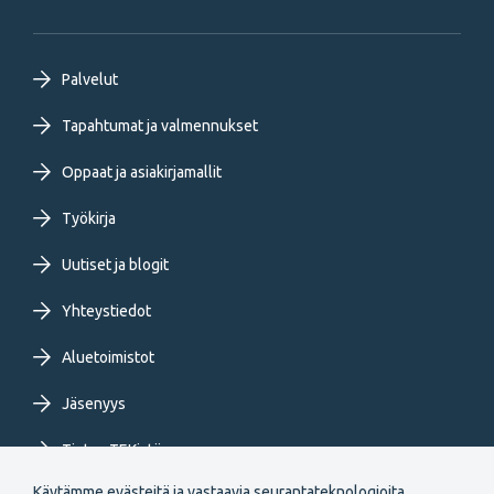
Footer
Palvelut
primary
Tapahtumat ja valmennukset
Oppaat ja asiakirjamallit
menu
Työkirja
FI
Uutiset ja blogit
Yhteystiedot
Aluetoimistot
Jäsenyys
Tietoa TEKistä
Käytämme evästeitä ja vastaavia seurantateknologioita