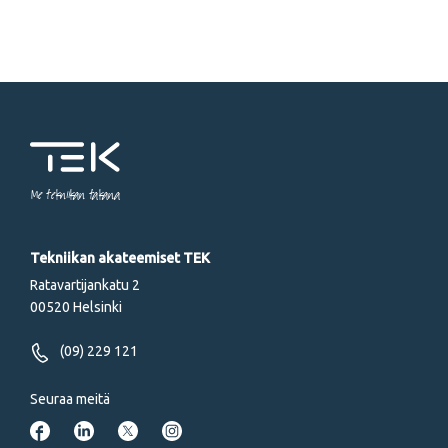
Me tekniikan takana
Tekniikan akateemiset TEK
Ratavartijankatu 2
00520 Helsinki
(09) 229 121
Seuraa meitä