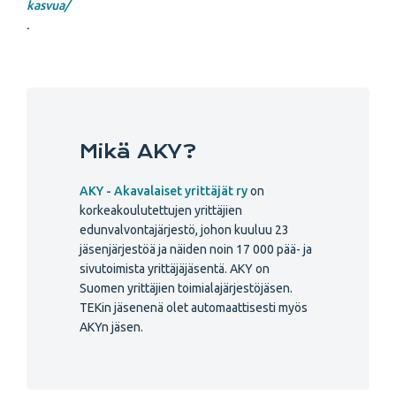
kasvua/
.
Mikä AKY?
AKY - Akavalaiset yrittäjät ry
on
korkeakoulutettujen yrittäjien
edunvalvontajärjestö, johon kuuluu 23
jäsenjärjestöä ja näiden noin 17 000 pää- ja
sivutoimista yrittäjäjäsentä. AKY on
Suomen yrittäjien toimialajärjestöjäsen.
TEKin jäsenenä olet automaattisesti myös
AKYn jäsen.