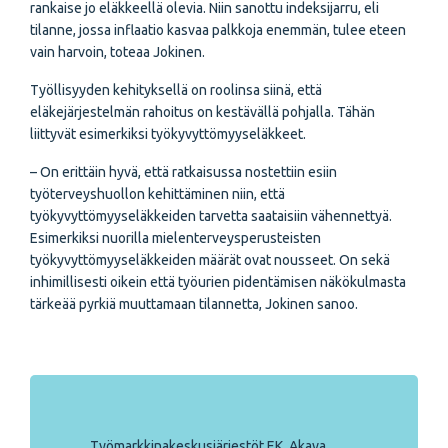
rankaise jo eläkkeellä olevia. Niin sanottu indeksijarru, eli
tilanne, jossa inflaatio kasvaa palkkoja enemmän, tulee eteen
vain harvoin, toteaa Jokinen.
Työllisyyden kehityksellä on roolinsa siinä, että
eläkejärjestelmän rahoitus on kestävällä pohjalla. Tähän
liittyvät esimerkiksi työkyvyttömyyseläkkeet.
– On erittäin hyvä, että ratkaisussa nostettiin esiin
työterveyshuollon kehittäminen niin, että
työkyvyttömyyseläkkeiden tarvetta saataisiin vähennettyä.
Esimerkiksi nuorilla mielenterveysperusteisten
työkyvyttömyyseläkkeiden määrät ovat nousseet. On sekä
inhimillisesti oikein että työurien pidentämisen näkökulmasta
tärkeää pyrkiä muuttamaan tilannetta, Jokinen sanoo.
Työmarkkinakeskusjärjestöt EK, Akava,