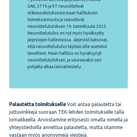
SAK, STTK ja KT neuvottelivat
eläkeuudistuksesta maan hallituksen
toimeksiannosta ja saavuttivat
neuvottelutuloksen 19. tammikuuta 2025.
Neuvottelutulos on nyt myös hyväksytty
järjestöjen hallinnoissa. Järjestöt katsovat,
että neuvottelutulos täyttää sille asetetut
tavoitteet. Maan hallitus on hyväksynyt
neuvottelutuloksen, ja seuraavaksi sen
pohjalta alkaa lainvalmistelu.
Palautetta toimitukselle
Voit antaa palautetta tai
juttuvinkkejä suoraan TEK-lehden toimitukselle tällä
lomakkeella. Arvostamme erityisesti omalla nimellä ja
yhteystiedoilla annettua palautetta, mutta otamme
vastaan myös anonyymejä viestejä.