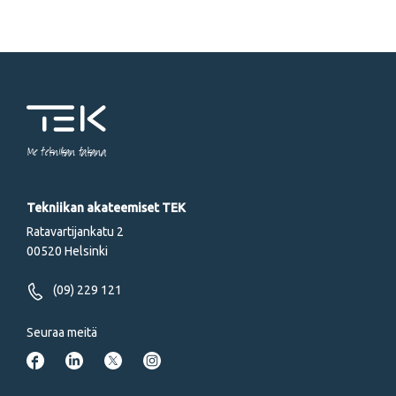
Me tekniikan takana
Tekniikan akateemiset TEK
Ratavartijankatu 2
00520 Helsinki
(09) 229 121
Seuraa meitä