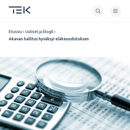
Hyppää
pääsisältöön
Murupolku
Etusivu
Uutiset ja blogit
Akavan hallitus hyväksyi eläkeuudistuksen