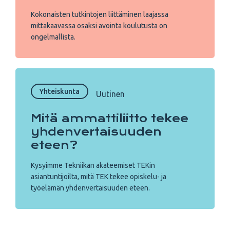
Kokonaisten tutkintojen liittäminen laajassa
mittakaavassa osaksi avointa koulutusta on
ongelmallista.
Yhteiskunta
Uutinen
Mitä ammattiliitto tekee
yhdenvertaisuuden
eteen?
Kysyimme Tekniikan akateemiset TEKin
asiantuntijoilta, mitä TEK tekee opiskelu- ja
työelämän yhdenvertaisuuden eteen.