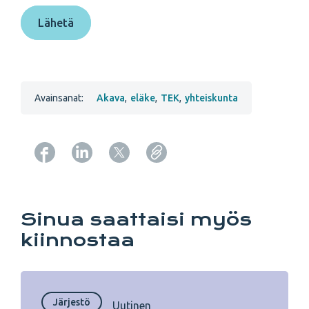
Avainsanat:
Akava
,
eläke
,
TEK
,
yhteiskunta
Copy URL from below
Sinua saattaisi myös
kiinnostaa
Järjestö
Uutinen