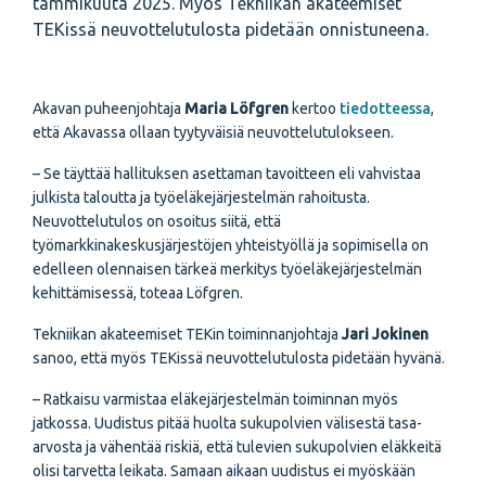
tammikuuta 2025. Myös Tekniikan akateemiset
TEKissä neuvottelutulosta pidetään onnistuneena.
Akavan puheenjohtaja
Maria Löfgren
kertoo
tiedotteessa
,
että Akavassa ollaan tyytyväisiä neuvottelutulokseen.
– Se täyttää hallituksen asettaman tavoitteen eli vahvistaa
julkista taloutta ja työeläkejärjestelmän rahoitusta.
Neuvottelutulos on osoitus siitä, että
työmarkkinakeskusjärjestöjen yhteistyöllä ja sopimisella on
edelleen olennaisen tärkeä merkitys työeläkejärjestelmän
kehittämisessä, toteaa Löfgren.
Tekniikan akateemiset TEKin toiminnanjohtaja
Jari Jokinen
sanoo, että myös TEKissä neuvottelutulosta pidetään hyvänä.
– Ratkaisu varmistaa eläkejärjestelmän toiminnan myös
jatkossa. Uudistus pitää huolta sukupolvien välisestä tasa-
arvosta ja vähentää riskiä, että tulevien sukupolvien eläkkeitä
olisi tarvetta leikata. Samaan aikaan uudistus ei myöskään