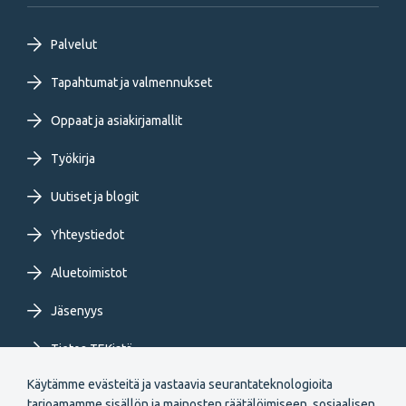
Footer
Palvelut
primary
Tapahtumat ja valmennukset
Oppaat ja asiakirjamallit
menu
Työkirja
FI
Uutiset ja blogit
Yhteystiedot
Aluetoimistot
Jäsenyys
Tietoa TEKistä
Käytämme evästeitä ja vastaavia seurantateknologioita
Extranet
tarjoamamme sisällön ja mainosten räätälöimiseen, sosiaalisen