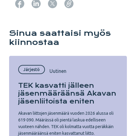
Copy URL from below
Sinua saattaisi myös
kiinnostaa
Järjestö
Uutinen
TEK kasvatti jälleen
jäsenmääräänsä Akavan
jäsenliitoista eniten
Akavan liittojen jäsenmäärä vuoden 2026 alussa oli
619 090. Määrässä oli pientä laskua edelliseen
vuoteen nähden. TEK oli kolmatta vuotta peräkkäin
jäsenmääräänsä eniten kasvattanut liitto.