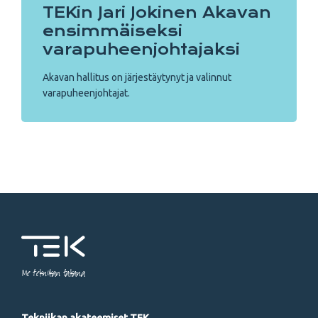
TEKin Jari Jokinen Akavan
ensimmäiseksi
varapuheenjohtajaksi
Akavan hallitus on järjestäytynyt ja valinnut
varapuheenjohtajat.
Me tekniikan takana