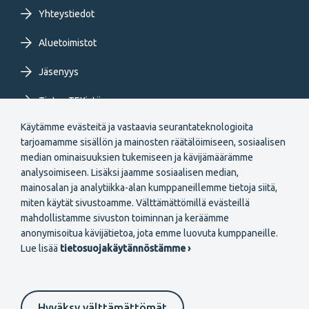
Yhteystiedot
Aluetoimistot
Jäsenyys
Tietoa TEKistä
Käytämme evästeitä ja vastaavia seurantateknologioita
Extranet
tarjoamamme sisällön ja mainosten räätälöimiseen, sosiaalisen
median ominaisuuksien tukemiseen ja kävijämäärämme
analysoimiseen. Lisäksi jaamme sosiaalisen median,
mainosalan ja analytiikka-alan kumppaneillemme tietoja siitä,
miten käytät sivustoamme. Välttämättömillä evästeillä
mahdollistamme sivuston toiminnan ja keräämme
Secondary
anonymisoitua kävijätietoa, jota emme luovuta kumppaneille.
Liity jäseneksi
Lue lisää
tietosuojakäytännöstämme ›
menu
FI
Hyväksy välttämättömät