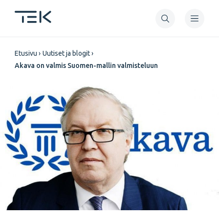
Hyppää
pääsisältöön
Murupolku
Etusivu
Uutiset ja blogit
Akava on valmis Suomen-mallin valmisteluun