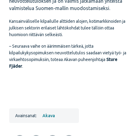
neuvottelutuloksen ja on valmis jatkamaan yhteistä
valmistelua Suomen-mallin muodostamiseksi.
Kansainväliselle kilpailulle alttiiden alojen, kotimarkkinoiden ja
julkisen sektorin erilaiset lähtökohdat tulee tällöin ottaa
huomioon riittävän selkeästi.
– Seuraava vaihe on äärimmäisen tärkeä, jotta
kilpailukykysopimuksen neuvottelutulos saadaan vietyä työ- ja
virkaehtosopimuksiin, toteaa Akavan puheenjohtaja
Sture
Fjäder
.
Avainsanat:
Akava