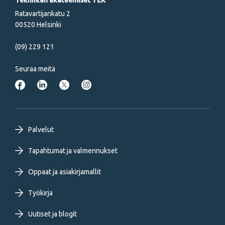
Tekniikan akateemiset TEK
Ratavartijankatu 2
00520 Helsinki
(09) 229 121
Seuraa meitä
Footer
Palvelut
primary
Tapahtumat ja valmennukset
Oppaat ja asiakirjamallit
menu
Työkirja
FI
Uutiset ja blogit