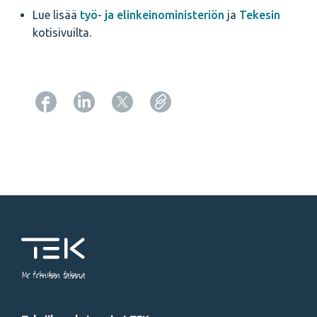
Lue lisää
työ- ja elinkeinoministeriön
ja
Tekesin
kotisivuilta.
Copy URL from below
Me tekniikan takana