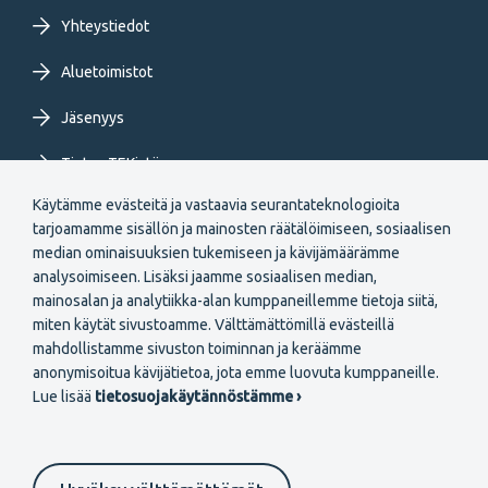
Yhteystiedot
Aluetoimistot
Jäsenyys
Tietoa TEKistä
Käytämme evästeitä ja vastaavia seurantateknologioita
Extranet
tarjoamamme sisällön ja mainosten räätälöimiseen, sosiaalisen
median ominaisuuksien tukemiseen ja kävijämäärämme
analysoimiseen. Lisäksi jaamme sosiaalisen median,
mainosalan ja analytiikka-alan kumppaneillemme tietoja siitä,
miten käytät sivustoamme. Välttämättömillä evästeillä
mahdollistamme sivuston toiminnan ja keräämme
Secondary
anonymisoitua kävijätietoa, jota emme luovuta kumppaneille.
Liity jäseneksi
Lue lisää
tietosuojakäytännöstämme ›
menu
FI