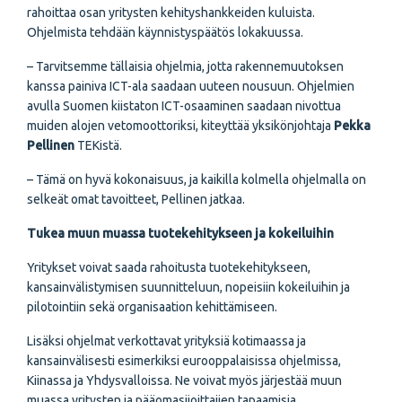
rahoittaa osan yritysten kehityshankkeiden kuluista.
Ohjelmista tehdään käynnistyspäätös lokakuussa.
– Tarvitsemme tällaisia ohjelmia, jotta rakennemuutoksen
kanssa painiva ICT-ala saadaan uuteen nousuun. Ohjelmien
avulla Suomen kiistaton ICT-osaaminen saadaan nivottua
muiden alojen vetomoottoriksi, kiteyttää yksikönjohtaja
Pekka
Pellinen
TEKistä.
– Tämä on hyvä kokonaisuus, ja kaikilla kolmella ohjelmalla on
selkeät omat tavoitteet, Pellinen jatkaa.
Tukea muun muassa tuotekehitykseen ja kokeiluihin
Yritykset voivat saada rahoitusta tuotekehitykseen,
kansainvälistymisen suunnitteluun, nopeisiin kokeiluihin ja
pilotointiin sekä organisaation kehittämiseen.
Lisäksi ohjelmat verkottavat yrityksiä kotimaassa ja
kansainvälisesti esimerkiksi eurooppalaisissa ohjelmissa,
Kiinassa ja Yhdysvalloissa. Ne voivat myös järjestää muun
muassa yritysten ja pääomasijoittajien tapaamisia.