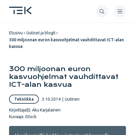
Hyppää
pääsisältöön
Murupolku
Etusivu
Uutiset ja blogit
300 miljoonan euron kasvuohjelmat vauhdittavat ICT-alan
kasvua
300 miljoonan euron
kasvuohjelmat vauhdittavat
ICT-alan kasvua
Tekniikka
3.10.2014
|
Uutinen
Kirjoittaja(t):
Aku Karjalainen
Kuvaaja:
iStock