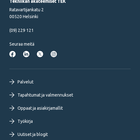
Tekniikan akateemiset TEK
Ratavartijankatu 2
00520 Helsinki
(09) 229 121
Seuraa meitä
Footer
Palvelut
primary
Tapahtumat ja valmennukset
Oppaat ja asiakirjamallit
menu
Työkirja
FI
Uutiset ja blogit