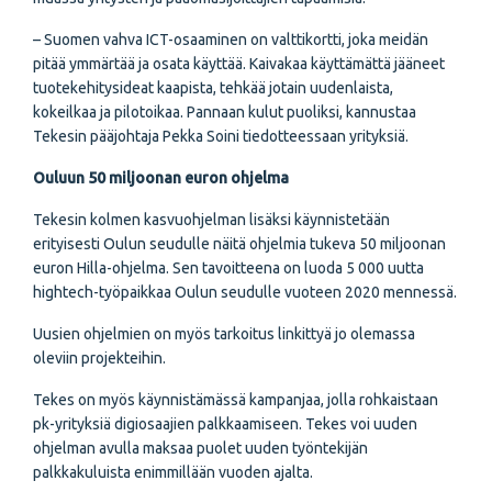
– Suomen vahva ICT-osaaminen on valttikortti, joka meidän
pitää ymmärtää ja osata käyttää. Kaivakaa käyttämättä jääneet
tuotekehitysideat kaapista, tehkää jotain uudenlaista,
kokeilkaa ja pilotoikaa. Pannaan kulut puoliksi, kannustaa
Tekesin pääjohtaja Pekka Soini tiedotteessaan yrityksiä.
Ouluun 50 miljoonan euron ohjelma
Tekesin kolmen kasvuohjelman lisäksi käynnistetään
erityisesti Oulun seudulle näitä ohjelmia tukeva 50 miljoonan
euron Hilla-ohjelma. Sen tavoitteena on luoda 5 000 uutta
hightech-työpaikkaa Oulun seudulle vuoteen 2020 mennessä.
Uusien ohjelmien on myös tarkoitus linkittyä jo olemassa
oleviin projekteihin.
Tekes on myös käynnistämässä kampanjaa, jolla rohkaistaan
pk-yrityksiä digiosaajien palkkaamiseen. Tekes voi uuden
ohjelman avulla maksaa puolet uuden työntekijän
palkkakuluista enimmillään vuoden ajalta.