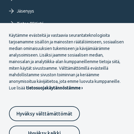
Jäsenyys
Tietoa TEKistä
Käytämme evästeitä ja vastaavia seurantateknologioita
Extranet
tarjoamamme sisällön ja mainosten räätälöimiseen, sosiaalisen
median ominaisuuksien tukemiseen ja kävijämäärämme
analysoimiseen. Lisäksi jaamme sosiaalisen median,
mainosalan ja analytiikka-alan kumppaneillemme tietoja siitä,
miten käytät sivustoamme. Välttämättömillä evästeillä
mahdollistamme sivuston toiminnan ja keräämme
Secondary
anonymisoitua kävijätietoa, jota emme luovuta kumppaneille.
Liity jäseneksi
Lue lisää
tietosuojakäytännöstämme ›
menu
FI
Hyväksy välttämättömät
Suomeksi
In English
På svenska
Footer
Evästeasetukset
Tietosuojaselosteet
Anna palautetta
Hyväksy kaikki
Ilmoituskanava