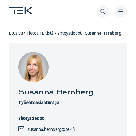
Hyppää
pääsisältöön
Murupolku
Etusivu
Tietoa TEKistä
Yhteystiedot
Susanna Hernberg
Susanna Hernberg
Työehtoasiantuntija
Yhteystiedot
susanna.hernberg@tek.fi