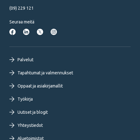
(09) 229 121
Seuraa meitä
Footer
Palvelut
primary
Tapahtumat ja valmennukset
Oppaat ja asiakirjamallit
menu
Työkirja
FI
Uutiset ja blogit
Yhteystiedot
Aluetoimistot