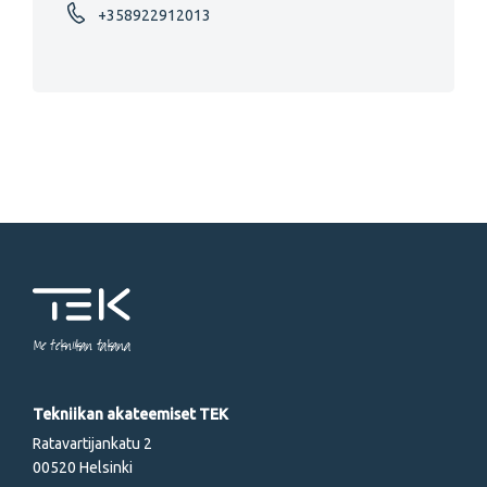
+358922912013
Me tekniikan takana
Tekniikan akateemiset TEK
Ratavartijankatu 2
00520 Helsinki