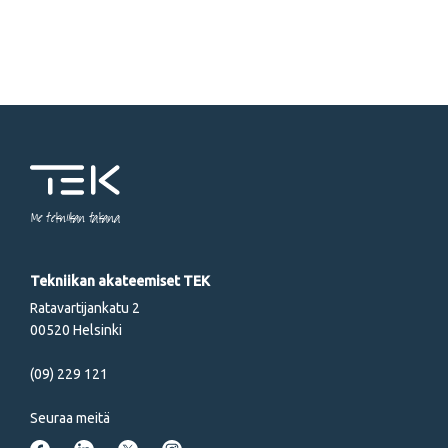
Me tekniikan takana
Tekniikan akateemiset TEK
Ratavartijankatu 2
00520 Helsinki
(09) 229 121
Seuraa meitä