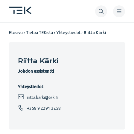
Hyppää
pääsisältöön
Murupolku
Etusivu
Tietoa TEKistä
Yhteystiedot
Riitta Kärki
Riitta Kärki
Johdon assistentti
Yhteystiedot
riitta.karki@tek.fi
+358 9 2291 2258