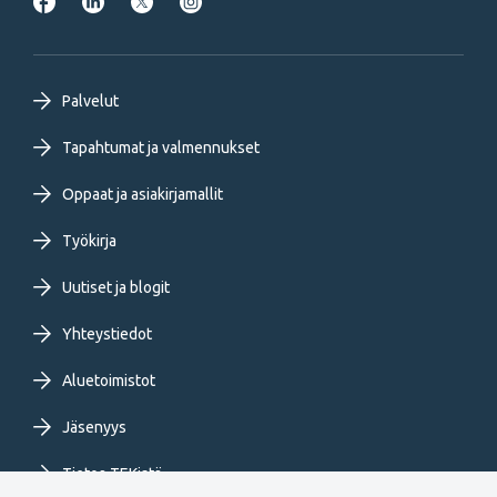
Footer
Palvelut
primary
Tapahtumat ja valmennukset
Oppaat ja asiakirjamallit
menu
Työkirja
FI
Uutiset ja blogit
Yhteystiedot
Aluetoimistot
Jäsenyys
Tietoa TEKistä