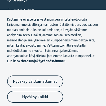
Jäsenyys
Tietoa TEKistä
Käytämme evästeitä ja vastaavia seurantateknologioita
Extranet
tarjoamamme sisällön ja mainosten räätälöimiseen, sosiaalisen
median ominaisuuksien tukemiseen ja kävijämäärämme
analysoimiseen. Lisäksi jaamme sosiaalisen median,
mainosalan ja analytiikka-alan kumppaneillemme tietoja siitä,
miten käytät sivustoamme. Välttämättömillä evästeillä
mahdollistamme sivuston toiminnan ja keräämme
Secondary
anonymisoitua kävijätietoa, jota emme luovuta kumppaneille.
Liity jäseneksi
Lue lisää
tietosuojakäytännöstämme ›
menu
FI
Hyväksy välttämättömät
Suomeksi
In English
På svenska
Footer
Evästeasetukset
Tietosuojaselosteet
Anna palautetta
Hyväksy kaikki
Ilmoituskanava
secondary