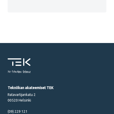
Me tekniikan takana
Tekniikan akateemiset TEK
Ratavartijankatu 2
00520 Helsinki
(09) 229 121