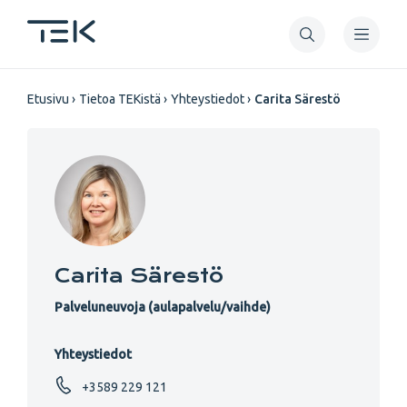
Hyppää
pääsisältöön
Murupolku
Etusivu
Tietoa TEKistä
Yhteystiedot
Carita Särestö
Carita Särestö
Palveluneuvoja (aulapalvelu/vaihde)
Yhteystiedot
+3589 229 121