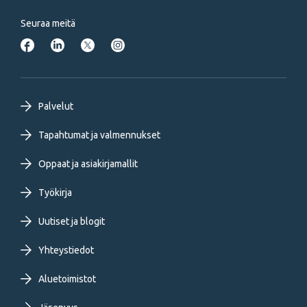
Seuraa meitä
Footer
Palvelut
primary
Tapahtumat ja valmennukset
Oppaat ja asiakirjamallit
menu
Työkirja
FI
Uutiset ja blogit
Yhteystiedot
Aluetoimistot