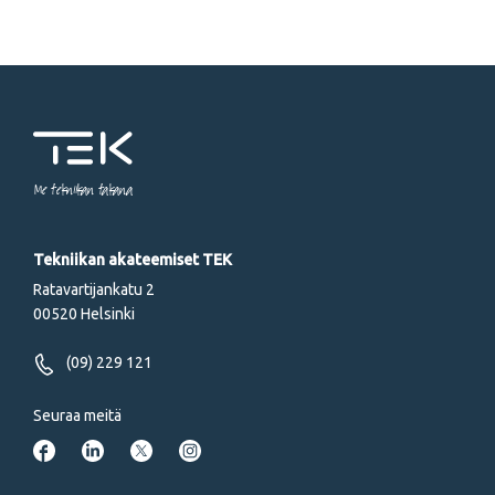
Me tekniikan takana
Tekniikan akateemiset TEK
Ratavartijankatu 2
00520 Helsinki
(09) 229 121
Seuraa meitä