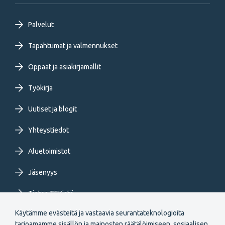
Footer
Palvelut
primary
Tapahtumat ja valmennukset
Oppaat ja asiakirjamallit
menu
Työkirja
FI
Uutiset ja blogit
Yhteystiedot
Aluetoimistot
Jäsenyys
Tietoa TEKistä
Käytämme evästeitä ja vastaavia seurantateknologioita
Extranet
tarjoamamme sisällön ja mainosten räätälöimiseen, sosiaalisen