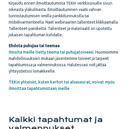
Kirjaudu ennen ilmoittautumista TEKin verkkosivuille sivun
oikeasta yläkulmasta.
Ilmoittautuminen vaatii vahvan
tunnistautumisen omilla pankkitunnuksilla tai
mobiilivarmenteella. Näet webinaarien tallenteet klikkaamalla
Tallenteet-painiketta. Tallenteet ja materiaalit on upotettu
jokaisen tapahtuman kohdalle.
Ehdota puhujaa tai teemaa
Ilmoita meille tietty teema tai puhujatoiveesi.
Huomioimme
mahdollisuuksien mukaan jäsentemme toiveet ja tarpeet
tapahtumissa ja valmennuksissa. Halutessasi voit jättää
yhteystietosi lomakkeelle.
TEKin yhteisöt, kuten kerhot tai alueseurat, voivat myös
ilmoittaa tapahtumistaan meille
.
Kaikki tapahtumat ja
valmennukset