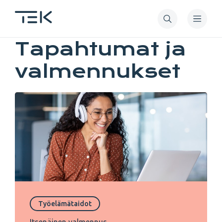
Hyppää
pääsisältöön
Tapahtumat
Tapahtumat ja
valmennukset
ja
valmennukset
Työelämätaidot