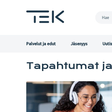
Hyppää
pääsisältöön
Primary
Palvelut ja edut
Jäsenyys
Uutis
menu
Tapahtumat
Tapahtumat j
FI
ja
valmennukset