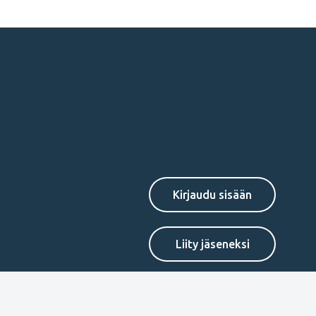
Secondary
Liity jäseneksi
menu
FI