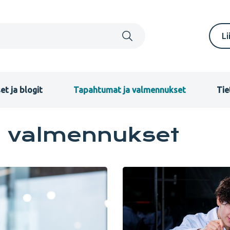
S
Li
m
F
et ja blogit
Tapahtumat ja valmennukset
Tie
a valmennukset