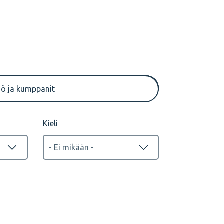
Tallenteet
sö ja kumppanit
Kieli