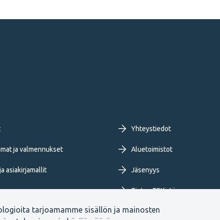
oter
t
Yhteystiedot
imary
mat ja valmennukset
Aluetoimistot
a asiakirjamallit
Jäsenyys
nu
Tietoa TEKistä
ologioita tarjoamamme sisällön ja mainosten
ja blogit
Extranet