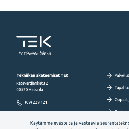
Me tekniikan takana
Fo
Tekniikan akateemiset TEK
Palvelu
Ratavartijankatu 2
pr
Tapahtu
00520 Helsinki
Oppaat j
me
(09) 229 121
Työkirja
FI
Seuraa meitä
Käytämme evästeitä ja vastaavia seurantatekn
Uutiset 