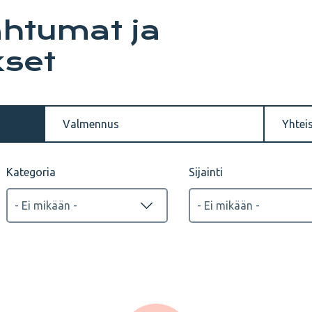
ahtumat ja
set
Valmennus
Yhtei
Kategoria
Sijainti