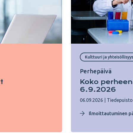
Kulttuuri ja yhteisöllisyy
Perhepäivä
t
Koko perheen
6.9.2026
06.09.2026
|
Tiedepuisto
Ilmoittautuminen pä