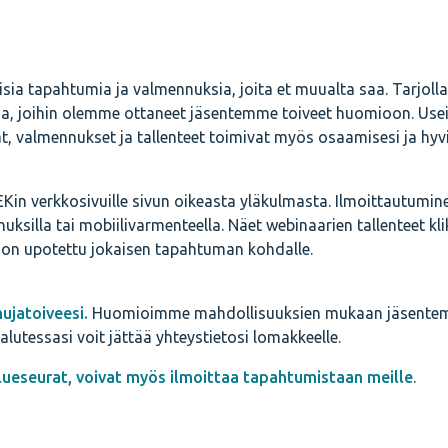
aisia tapahtumia ja valmennuksia, joita et muualta saa. Tarjoll
sia, joihin olemme ottaneet jäsentemme toiveet huomioon. Use
 valmennukset ja tallenteet toimivat myös osaamisesi ja hyvi
Kin verkkosivuille sivun oikeasta yläkulmasta.
Ilmoittautumine
ksilla tai mobiilivarmenteella. Näet webinaarien tallenteet kl
lit on upotettu jokaisen tapahtuman kohdalle.
hujatoiveesi.
Huomioimme mahdollisuuksien mukaan jäsentemm
lutessasi voit jättää yhteystietosi lomakkeelle.
alueseurat, voivat myös ilmoittaa tapahtumistaan meille
.