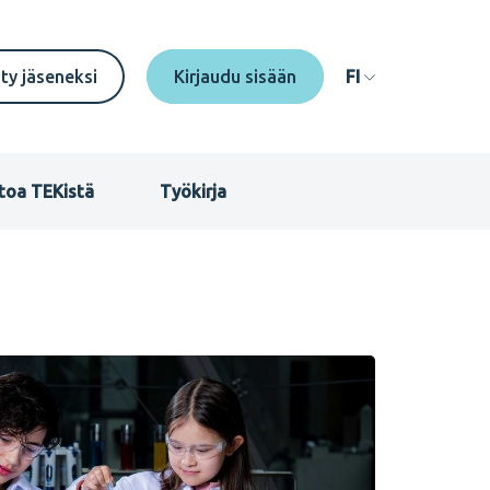
econdary
ity jäseneksi
FI
enu
I
toa TEKistä
Työkirja