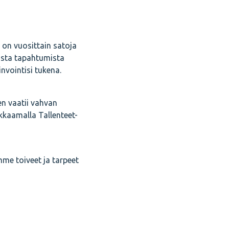
a on vuosittain satoja
ista tapahtumista
nvointisi tukena.
n vaatii vahvan
ikkaamalla Tallenteet-
e toiveet ja tarpeet