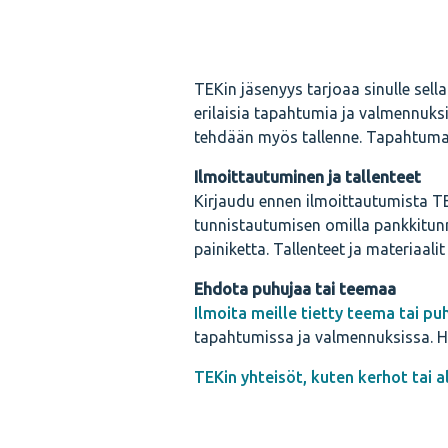
TEKin jäsenyys tarjoaa sinulle sell
erilaisia tapahtumia ja valmennuk
tehdään myös tallenne. Tapahtumat,
Ilmoittautuminen ja tallenteet
Kirjaudu ennen ilmoittautumista TE
tunnistautumisen omilla pankkitunnu
painiketta. Tallenteet ja materiaa
Ehdota puhujaa tai teemaa
Ilmoita meille tietty teema tai pu
tapahtumissa ja valmennuksissa. Ha
TEKin yhteisöt, kuten kerhot tai 