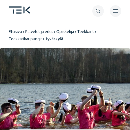
Hyppää
pääsisältöön
Murupolku
Etusivu
Palvelut ja edut
Opiskelija
Teekkarit
Teekkarikaupungit
Jyväskylä