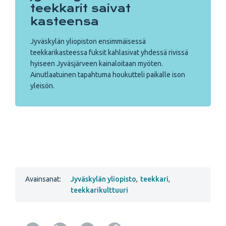
teekkarit saivat
kasteensa
Jyväskylän yliopiston ensimmäisessä
teekkarikasteessa fuksit kahlasivat yhdessä rivissä
hyiseen Jyväsjärveen kainaloitaan myöten.
Ainutlaatuinen tapahtuma houkutteli paikalle ison
yleisön.
Avainsanat:
Jyväskylän yliopisto
,
teekkari
,
teekkarikulttuuri