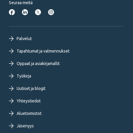
Seuraa meitä
Footer
Palvelut
primary
Tapahtumat ja valmennukset
Oppaat ja asiakirjamallit
menu
Työkirja
FI
Uutiset ja blogit
Yhteystiedot
Aluetoimistot
Jäsenyys