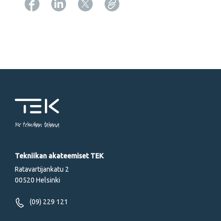
Copy URL from below
Me tekniikan takana
Tekniikan akateemiset TEK
Ratavartijankatu 2
00520 Helsinki
(09) 229 121