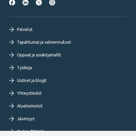
Footer
Palvelut
primary
Tapahtumat ja valmennukset
Oppaat ja asiakirjamallit
menu
Työkirja
FI
Uutiset ja blogit
Yhteystiedot
Aluetoimistot
Jäsenyys
Tietoa TEKistä