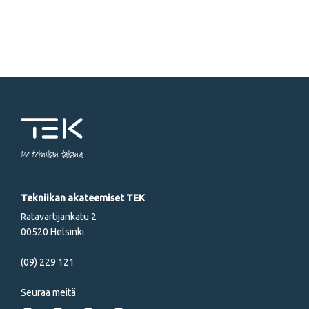
Me tekniikan takana
Tekniikan akateemiset TEK
Ratavartijankatu 2
00520 Helsinki
(09) 229 121
Seuraa meitä