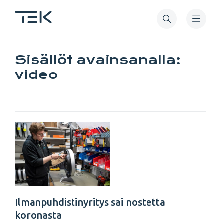
Hyppää
pääsisältöön
Sisällöt avainsanalla:
video
Ilmanpuhdistinyritys sai nostetta
koronasta