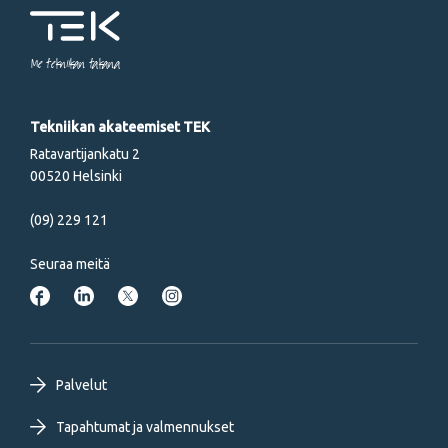
Me tekniikan takana
Tekniikan akateemiset TEK
Ratavartijankatu 2
00520 Helsinki
(09) 229 121
Seuraa meitä
Footer
Palvelut
primary
Tapahtumat ja valmennukset