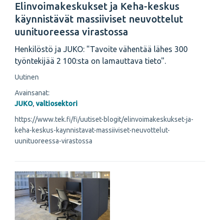
Elinvoimakeskukset ja Keha-keskus
käynnistävät massiiviset neuvottelut
uunituoreessa virastossa
Henkilöstö ja JUKO: "Tavoite vähentää lähes 300
työntekijää 2 100:sta on lamauttava tieto".
Uutinen
Avainsanat:
JUKO
,
valtiosektori
https://www.tek.fi/fi/uutiset-blogit/elinvoimakeskukset-ja-
keha-keskus-kaynnistavat-massiiviset-neuvottelut-
uunituoreessa-virastossa