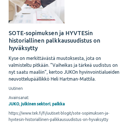
SOTE-sopimuksen ja HYVTESin
historiallinen palkkausuudistus on
hyväksytty
Kyse on merkittävästä muutoksesta, jota on
valmisteltu pitkään. ”Vaiheikas ja tärkeä uudistus on
nyt saatu maaliin”, kertoo JUKOn hyvinvointialueiden
neuvottelupäällikkö Heli Hartman-Mattila.
Uutinen
Avainsanat:
JUKO
,
julkinen sektori
,
palkka
https://www.tek.fi/fi/uutiset-blogit/sote-sopimuksen-ja-
hyvtesin-historiallinen-palkkausuudistus-on-hyvaksytty