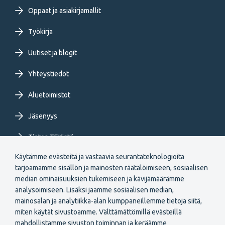
Oppaat ja asiakirjamallit
menu
Työkirja
FI
Uutiset ja blogit
Yhteystiedot
Aluetoimistot
Jäsenyys
Tietoa TEKistä
Käytämme evästeitä ja vastaavia seurantateknologioita
Extranet
tarjoamamme sisällön ja mainosten räätälöimiseen, sosiaalisen
median ominaisuuksien tukemiseen ja kävijämäärämme
analysoimiseen. Lisäksi jaamme sosiaalisen median,
mainosalan ja analytiikka-alan kumppaneillemme tietoja siitä,
miten käytät sivustoamme. Välttämättömillä evästeillä
mahdollistamme sivuston toiminnan ja keräämme