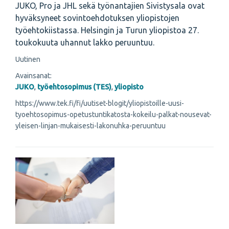
JUKO, Pro ja JHL sekä työnantajien Sivistysala ovat
hyväksyneet sovintoehdotuksen yliopistojen
työehtokiistassa. Helsingin ja Turun yliopistoa 27.
toukokuuta uhannut lakko peruuntuu.
Uutinen
Avainsanat:
JUKO
,
työehtosopimus (TES)
,
yliopisto
https://www.tek.fi/fi/uutiset-blogit/yliopistoille-uusi-
tyoehtosopimus-opetustuntikatosta-kokeilu-palkat-nousevat-
yleisen-linjan-mukaisesti-lakonuhka-peruuntuu