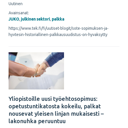
Uutinen
Avainsanat:
JUKO
,
julkinen sektori
,
palkka
https://www.tek.fi/fi/uutiset-blogit/sote-sopimuksen-ja-
hyvtesin-historiallinen-palkkausuudistus-on-hyvaksytty
Yliopistoille uusi työehtosopimus:
opetustuntikatosta kokeilu, palkat
nousevat yleisen linjan mukaisesti –
lakonuhka peruuntuu