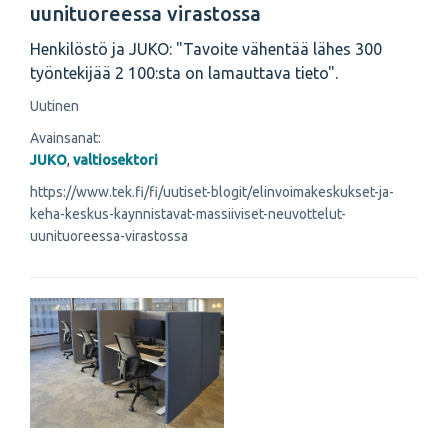
uunituoreessa virastossa
Henkilöstö ja JUKO: "Tavoite vähentää lähes 300
työntekijää 2 100:sta on lamauttava tieto".
Uutinen
Avainsanat:
JUKO
,
valtiosektori
https://www.tek.fi/fi/uutiset-blogit/elinvoimakeskukset-ja-
keha-keskus-kaynnistavat-massiiviset-neuvottelut-
uunituoreessa-virastossa