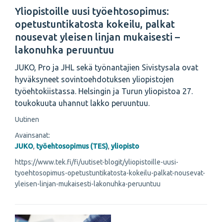
Yliopistoille uusi työehtosopimus:
opetustuntikatosta kokeilu, palkat
nousevat yleisen linjan mukaisesti –
lakonuhka peruuntuu
JUKO, Pro ja JHL sekä työnantajien Sivistysala ovat
hyväksyneet sovintoehdotuksen yliopistojen
työehtokiistassa. Helsingin ja Turun yliopistoa 27.
toukokuuta uhannut lakko peruuntuu.
Uutinen
Avainsanat:
JUKO
,
työehtosopimus (TES)
,
yliopisto
https://www.tek.fi/fi/uutiset-blogit/yliopistoille-uusi-
tyoehtosopimus-opetustuntikatosta-kokeilu-palkat-nousevat-
yleisen-linjan-mukaisesti-lakonuhka-peruuntuu