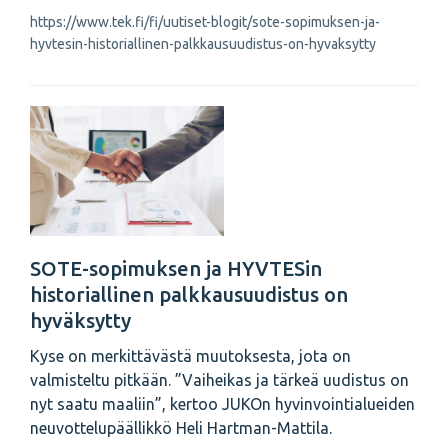
https://www.tek.fi/fi/uutiset-blogit/sote-sopimuksen-ja-
hyvtesin-historiallinen-palkkausuudistus-on-hyvaksytty
SOTE-sopimuksen ja HYVTESin
historiallinen palkkausuudistus on
hyväksytty
Kyse on merkittävästä muutoksesta, jota on
valmisteltu pitkään. ”Vaiheikas ja tärkeä uudistus on
nyt saatu maaliin”, kertoo JUKOn hyvinvointialueiden
neuvottelupäällikkö Heli Hartman-Mattila.