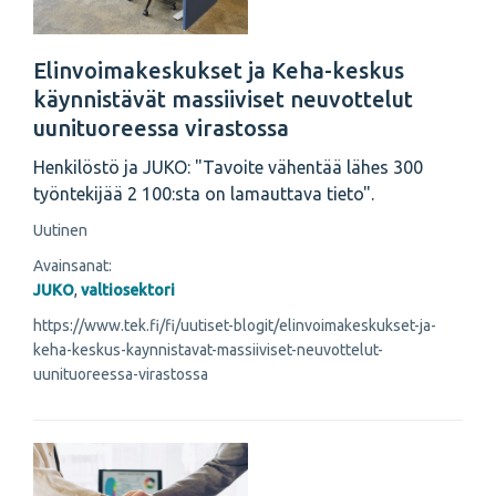
Elinvoimakeskukset ja Keha-keskus
käynnistävät massiiviset neuvottelut
uunituoreessa virastossa
Henkilöstö ja JUKO: "Tavoite vähentää lähes 300
työntekijää 2 100:sta on lamauttava tieto".
Uutinen
Avainsanat:
JUKO
,
valtiosektori
https://www.tek.fi/fi/uutiset-blogit/elinvoimakeskukset-ja-
keha-keskus-kaynnistavat-massiiviset-neuvottelut-
uunituoreessa-virastossa