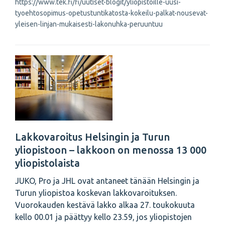
https://www.tek.fi/fi/uutiset-blogit/yliopistoille-uusi-
tyoehtosopimus-opetustuntikatosta-kokeilu-palkat-nousevat-
yleisen-linjan-mukaisesti-lakonuhka-peruuntuu
Lakkovaroitus Helsingin ja Turun
yliopistoon – lakkoon on menossa 13 000
yliopistolaista
JUKO, Pro ja JHL ovat antaneet tänään Helsingin ja
Turun yliopistoa koskevan lakkovaroituksen.
Vuorokauden kestävä lakko alkaa 27. toukokuuta
kello 00.01 ja päättyy kello 23.59, jos yliopistojen