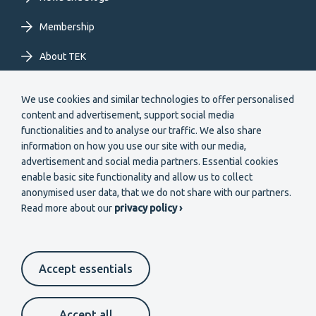
Membership
About TEK
Extranet
We use cookies and similar technologies to offer personalised
content and advertisement, support social media
functionalities and to analyse our traffic. We also share
information on how you use our site with our media,
advertisement and social media partners. Essential cookies
enable basic site functionality and allow us to collect
Secondary
anonymised user data, that we do not share with our partners.
Become a member
Read more about our
privacy policy ›
menu
EN
Accept essentials
Suomeksi
In English
På svenska
Footer
Cookie settings
Data protection
Contact us
Accept all