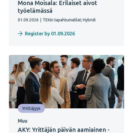
Mona Moisala: Erilaiset aivot
työelämässä
01.09.2026
|
TEKin tapahtumatilat;
Hybridi
Register by 01.09.2026
Yrittäjyys
Muu
AKY: Yrittäjän päivän aamiainen -