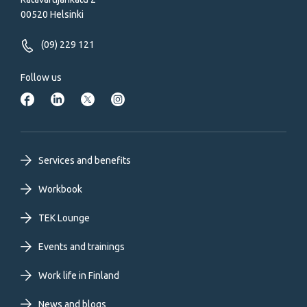
00520 Helsinki
(09) 229 121
Follow us
Footer
Services and benefits
primary
Workbook
TEK Lounge
menu
Events and trainings
EN
Work life in Finland
News and blogs