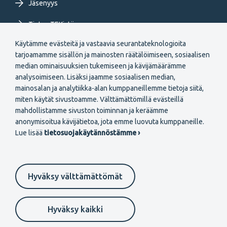
Jäsenyys
Tietoa TEKistä
Käytämme evästeitä ja vastaavia seurantateknologioita
Extranet
tarjoamamme sisällön ja mainosten räätälöimiseen, sosiaalisen
median ominaisuuksien tukemiseen ja kävijämäärämme
analysoimiseen. Lisäksi jaamme sosiaalisen median,
mainosalan ja analytiikka-alan kumppaneillemme tietoja siitä,
miten käytät sivustoamme. Välttämättömillä evästeillä
mahdollistamme sivuston toiminnan ja keräämme
Secondary
anonymisoitua kävijätietoa, jota emme luovuta kumppaneille.
Liity jäseneksi
Lue lisää
tietosuojakäytännöstämme ›
menu
FI
Hyväksy välttämättömät
Suomeksi
In English
På svenska
Footer
Evästeasetukset
Tietosuojaselosteet
Anna palautetta
Hyväksy kaikki
Ilmoituskanava
secondary