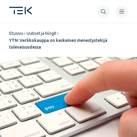
Hyppää
pääsisältöön
Murupolku
Etusivu
Uutiset ja blogit
YTN: Verkkokauppa on keskeinen menestystekijä
tulevaisuudessa