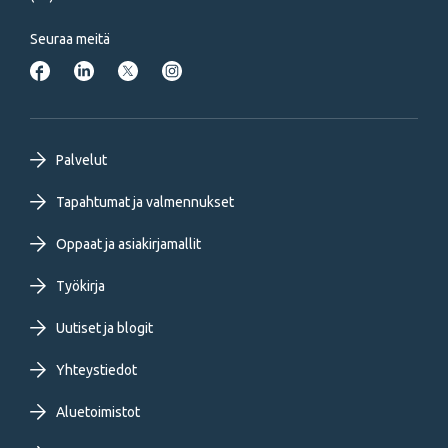
Seuraa meitä
Footer
Palvelut
primary
Tapahtumat ja valmennukset
Oppaat ja asiakirjamallit
menu
Työkirja
FI
Uutiset ja blogit
Yhteystiedot
Aluetoimistot