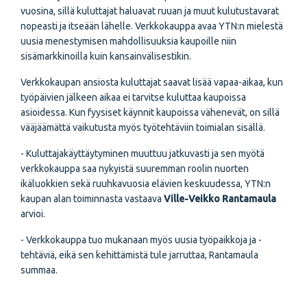
vuosina, sillä kuluttajat haluavat ruuan ja muut kulutustavarat
nopeasti ja itseään lähelle. Verkkokauppa avaa YTN:n mielestä
uusia menestymisen mahdollisuuksia kaupoille niin
sisämarkkinoilla kuin kansainvälisestikin.
Verkkokaupan ansiosta kuluttajat saavat lisää vapaa-aikaa, kun
työpäivien jälkeen aikaa ei tarvitse kuluttaa kaupoissa
asioidessa. Kun fyysiset käynnit kaupoissa vähenevät, on sillä
vääjäämättä vaikutusta myös työtehtäviin toimialan sisällä.
- Kuluttajakäyttäytyminen muuttuu jatkuvasti ja sen myötä
verkkokauppa saa nykyistä suuremman roolin nuorten
ikäluokkien sekä ruuhkavuosia elävien keskuudessa, YTN:n
kaupan alan toiminnasta vastaava
Ville-Veikko Rantamaula
arvioi.
- Verkkokauppa tuo mukanaan myös uusia työpaikkoja ja -
tehtäviä, eikä sen kehittämistä tule jarruttaa, Rantamaula
summaa.