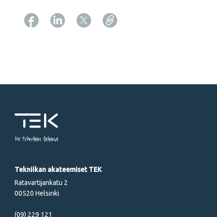
Copy URL from below
Me tekniikan takana
Tekniikan akateemiset TEK
Ratavartijankatu 2
00520 Helsinki
(09) 229 121