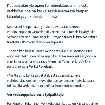
Kaupan alan ylempien toimihenkilöiden mielestä
verkkokauppa on keskeisessä asemassa kaupan
kilpailukyvyn kohentamisessa.
Kotimaiset kaupan alan yritykset ovat panostaneet
verkkokauppaan varovaisesti verrattuna ulkomaisiin yrityksiin.
Samaan aikaan suomalaiset kuluttajat ostavat kiihtyvään tahtiin
tuotteita ulkomaisista verkkokaupoista.
- Logistiikan lisäksi verkkokauppa tarvitsee asiantuntijuutta
erityisesti teknisten ratkaisujen kehittämiseen sekä myynti- ja
markkinointitehtäviin, sanoo Ylemmät Toimihenkilöt YTN:n
puheenjohtaja
Pertti Porokari
.
- Meillä on jo korkeaa tietoteknistä osaamista, mikä
mahdollistaa uusien innovaatioiden tekemisen myös kaupan
toimialalla verkkokaupan parissa, huomauttaa Porokari.
Verkkokauppa tuo uusia työpaikkoja
Hankintojen tekeminen verkkokaupan kautta on kasvanut viime