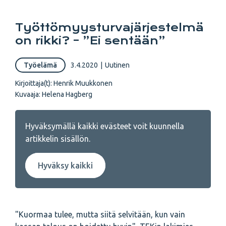
Työttömyysturvajärjestelmä
on rikki? – ”Ei sentään”
Työelämä
3.4.2020
|
Uutinen
Kirjoittaja(t):
Henrik Muukkonen
Kuvaaja:
Helena Hagberg
Hyväksymällä kaikki evästeet voit kuunnella
artikkelin sisällön.
Hyväksy kaikki
"Kuormaa tulee, mutta siitä selvitään, kun vain