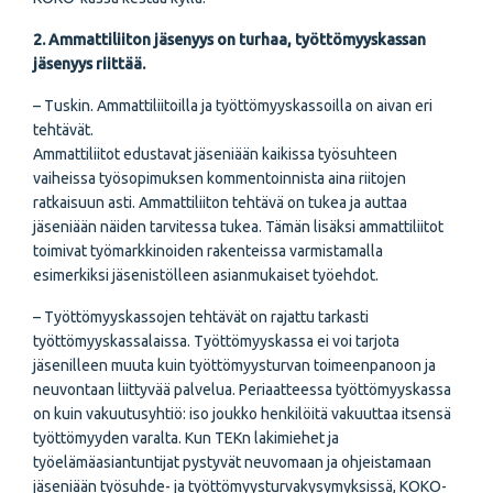
2. Ammattiliiton jäsenyys on turhaa, työttömyyskassan
jäsenyys riittää.
– Tuskin. Ammattiliitoilla ja työttömyyskassoilla on aivan eri
tehtävät.
Ammattiliitot edustavat jäseniään kaikissa työsuhteen
vaiheissa työsopimuksen kommentoinnista aina riitojen
ratkaisuun asti. Ammattiliiton tehtävä on tukea ja auttaa
jäseniään näiden tarvitessa tukea. Tämän lisäksi ammattiliitot
toimivat työmarkkinoiden rakenteissa varmistamalla
esimerkiksi jäsenistölleen asianmukaiset työehdot.
– Työttömyyskassojen tehtävät on rajattu tarkasti
työttömyyskassalaissa. Työttömyyskassa ei voi tarjota
jäsenilleen muuta kuin työttömyysturvan toimeenpanoon ja
neuvontaan liittyvää palvelua. Periaatteessa työttömyyskassa
on kuin vakuutusyhtiö: iso joukko henkilöitä vakuuttaa itsensä
työttömyyden varalta. Kun TEKn lakimiehet ja
työelämäasiantuntijat pystyvät neuvomaan ja ohjeistamaan
jäseniään työsuhde- ja työttömyysturvakysymyksissä, KOKO-