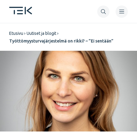
Hyppää
pääsisältöön
Murupolku
Etusivu
Uutiset ja blogit
Työttömyysturvajärjestelmä on rikki? – ”Ei sentään”