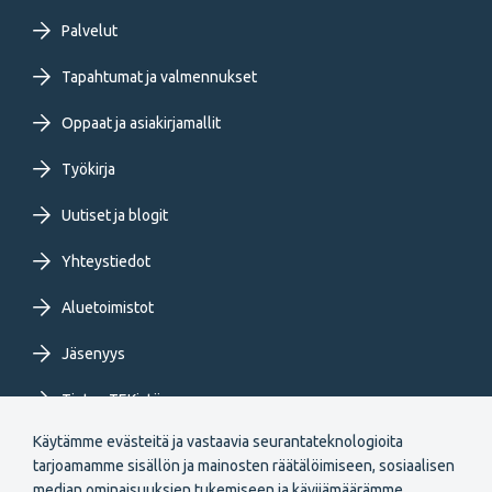
Footer
Palvelut
primary
Tapahtumat ja valmennukset
Oppaat ja asiakirjamallit
menu
Työkirja
FI
Uutiset ja blogit
Yhteystiedot
Aluetoimistot
Jäsenyys
Tietoa TEKistä
Käytämme evästeitä ja vastaavia seurantateknologioita
Extranet
tarjoamamme sisällön ja mainosten räätälöimiseen, sosiaalisen
median ominaisuuksien tukemiseen ja kävijämäärämme