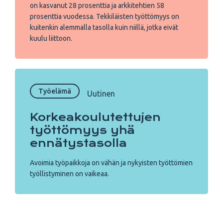
on kasvanut 28 prosenttia ja arkkitehtien 58
prosenttia vuodessa. Tekkiläisten työttömyys on
kuitenkin alemmalla tasolla kuin niillä, jotka eivät
kuulu liittoon.
Työelämä
Uutinen
Korkeakoulutettujen
työttömyys yhä
ennätystasolla
Avoimia työpaikkoja on vähän ja nykyisten työttömien
työllistyminen on vaikeaa.