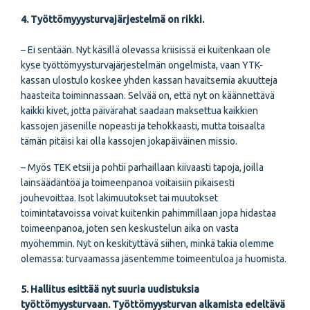
4. Työttömyyysturvajärjestelmä on rikki.
– Ei sentään. Nyt käsillä olevassa kriisissä ei kuitenkaan ole
kyse työttömyysturvajärjestelmän ongelmista, vaan YTK-
kassan ulostulo koskee yhden kassan havaitsemia akuutteja
haasteita toiminnassaan. Selvää on, että nyt on käännettävä
kaikki kivet, jotta päivärahat saadaan maksettua kaikkien
kassojen jäsenille nopeasti ja tehokkaasti, mutta toisaalta
tämän pitäisi kai olla kassojen jokapäiväinen missio.
– Myös TEK etsii ja pohtii parhaillaan kiivaasti tapoja, joilla
lainsäädäntöä ja toimeenpanoa voitaisiin pikaisesti
jouhevoittaa. Isot lakimuutokset tai muutokset
toimintatavoissa voivat kuitenkin pahimmillaan jopa hidastaa
toimeenpanoa, joten sen keskustelun aika on vasta
myöhemmin. Nyt on keskityttävä siihen, minkä takia olemme
olemassa: turvaamassa jäsentemme toimeentuloa ja huomista.
5. Hallitus esittää nyt suuria uudistuksia
työttömyysturvaan. Työttömyysturvan alkamista edeltävä