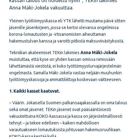
kassan talous on hoidettu hyvin", TEKin lakimies
Anna Mäki-Jokela vakuuttaa.
Yleinen työttömyyskassa eli YTK lähetti muutama päivä sitten
jäsenille jäsenkirjeen, jossa se kertoi olevansa ongelmissa
korona-lomautusten ja -irtisanomisten aiheuttaman
hakemustulvan kanssa ja varoitti pitkistä maksuviivästyksistä.
Tekniikan akateemiset TEKin lakimies
Anna Mäki-Jokela
muistuttaa, että kyse on yhden kassan omissa nimissään
lähettämästä viestistä, ei koko työttömyysturvajärjestelmän
ongelmasta. Samalla Mäki-Jokela vastaa neljään muuhunkin
työttömyyskassoja ja ammattiliittoja koskevaan väitteeseen.
1. Kaikki kassat kaatuvat.
– Väärin. Jokaisella Suomen palkansaajakassalla on oma talous
sekä omat jäsenet. TEKin jäsenet ovat pääsääntöisesti
vakuutettuina KOKO-kassassa ja kassa on järjestelmällisesti
tehnyt – ja tekee edelleen – kaiken mahdollisen
varautuakseen lomautuksista johtuvaan hakemusruuhkaan.
KOKO-kassa kestää kyllä.