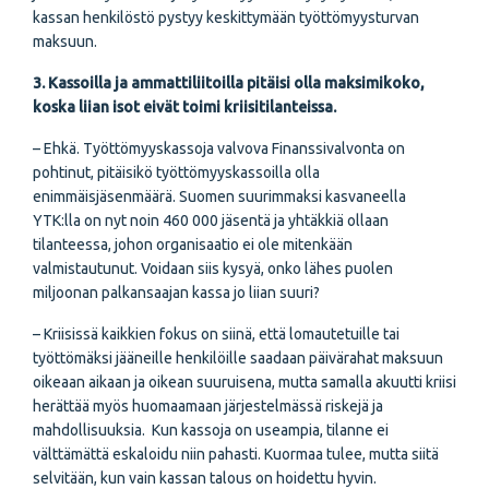
kassan henkilöstö pystyy keskittymään työttömyysturvan
maksuun.
3. Kassoilla ja ammattiliitoilla pitäisi olla maksimikoko,
koska liian isot eivät toimi kriisitilanteissa.
– Ehkä. Työttömyyskassoja valvova Finanssivalvonta on
pohtinut, pitäisikö työttömyyskassoilla olla
enimmäisjäsenmäärä. Suomen suurimmaksi kasvaneella
YTK:lla on nyt noin 460 000 jäsentä ja yhtäkkiä ollaan
tilanteessa, johon organisaatio ei ole mitenkään
valmistautunut. Voidaan siis kysyä, onko lähes puolen
miljoonan palkansaajan kassa jo liian suuri?
– Kriisissä kaikkien fokus on siinä, että lomautetuille tai
työttömäksi jääneille henkilöille saadaan päivärahat maksuun
oikeaan aikaan ja oikean suuruisena, mutta samalla akuutti kriisi
herättää myös huomaamaan järjestelmässä riskejä ja
mahdollisuuksia. Kun kassoja on useampia, tilanne ei
välttämättä eskaloidu niin pahasti. Kuormaa tulee, mutta siitä
selvitään, kun vain kassan talous on hoidettu hyvin.