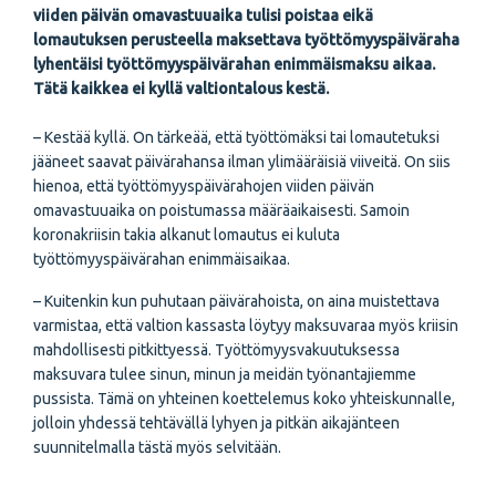
viiden päivän omavastuuaika tulisi poistaa eikä
lomautuksen perusteella maksettava työttömyyspäiväraha
lyhentäisi työttömyyspäivärahan enimmäismaksu aikaa.
Tätä kaikkea ei kyllä valtiontalous kestä.
– Kestää kyllä. On tärkeää, että työttömäksi tai lomautetuksi
jääneet saavat päivärahansa ilman ylimääräisiä viiveitä. On siis
hienoa, että työttömyyspäivärahojen viiden päivän
omavastuuaika on poistumassa määräaikaisesti. Samoin
koronakriisin takia alkanut lomautus ei kuluta
työttömyyspäivärahan enimmäisaikaa.
– Kuitenkin kun puhutaan päivärahoista, on aina muistettava
varmistaa, että valtion kassasta löytyy maksuvaraa myös kriisin
mahdollisesti pitkittyessä. Työttömyysvakuutuksessa
maksuvara tulee sinun, minun ja meidän työnantajiemme
pussista. Tämä on yhteinen koettelemus koko yhteiskunnalle,
jolloin yhdessä tehtävällä lyhyen ja pitkän aikajänteen
suunnitelmalla tästä myös selvitään.