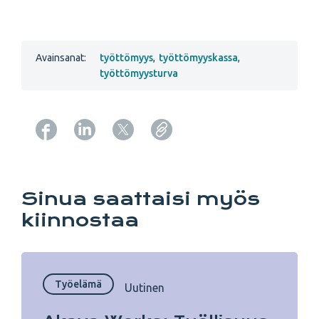
Avainsanat:
työttömyys
,
työttömyyskassa
,
työttömyysturva
Copy URL from below
Sinua saattaisi myös
kiinnostaa
Työelämä
Uutinen