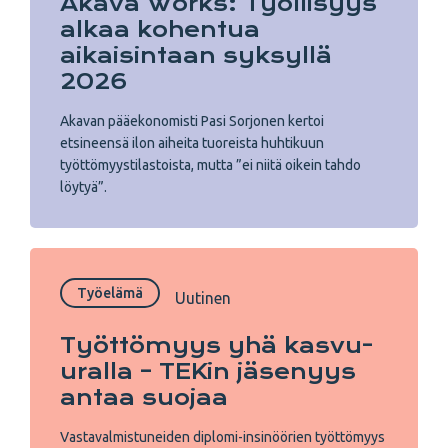
Akava Works: Työllisyys
alkaa kohentua
aikaisintaan syksyllä
2026
Akavan pääekonomisti Pasi Sorjonen kertoi
etsineensä ilon aiheita tuoreista huhtikuun
työttömyystilastoista, mutta ”ei niitä oikein tahdo
löytyä”.
Työelämä
Uutinen
Työttömyys yhä kasvu-
uralla – TEKin jäsenyys
antaa suojaa
Vastavalmistuneiden diplomi-insinöörien työttömyys