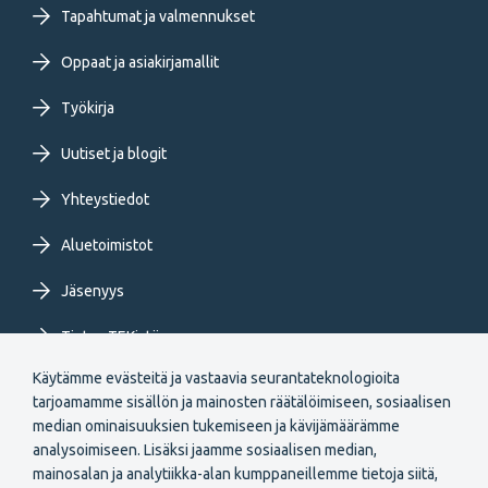
primary
Tapahtumat ja valmennukset
Oppaat ja asiakirjamallit
menu
Työkirja
FI
Uutiset ja blogit
Yhteystiedot
Aluetoimistot
Jäsenyys
Tietoa TEKistä
Käytämme evästeitä ja vastaavia seurantateknologioita
Extranet
tarjoamamme sisällön ja mainosten räätälöimiseen, sosiaalisen
median ominaisuuksien tukemiseen ja kävijämäärämme
analysoimiseen. Lisäksi jaamme sosiaalisen median,
mainosalan ja analytiikka-alan kumppaneillemme tietoja siitä,