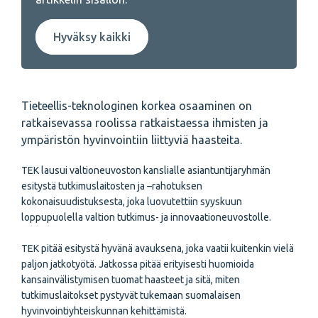
Hyväksy kaikki
Tieteellis-teknologinen korkea osaaminen on
ratkaisevassa roolissa ratkaistaessa ihmisten ja
ympäristön hyvinvointiin liittyviä haasteita.
TEK lausui valtioneuvoston kanslialle asiantuntijaryhmän
esitystä tutkimuslaitosten ja –rahotuksen
kokonaisuudistuksesta, joka luovutettiin syyskuun
loppupuolella valtion tutkimus- ja innovaationeuvostolle.
TEK pitää esitystä hyvänä avauksena, joka vaatii kuitenkin vielä
paljon jatkotyötä. Jatkossa pitää erityisesti huomioida
kansainvälistymisen tuomat haasteet ja sitä, miten
tutkimuslaitokset pystyvät tukemaan suomalaisen
hyvinvointiyhteiskunnan kehittämistä.