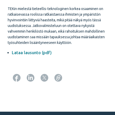
TEKin mielestä tieteellis-teknologinen korkea osaaminen on
ratkaisevassa roolissa ratkaistaessa ihmisten ja ympäristön
hyvinvointiin liittyviä haasteita, mikä pitää näkyä myös tässä
uudistuksessa. Jatkovalmisteluun on otettava nykyistä
vahvemmin henkilöstö mukaan, eikä rahoituksen mahdollinen
uudistaminen saa missään tapauksessa johtaa määräaikaisten
työsuhteiden lisääntyneeseen käyttöön.
Lataa lausunto (pdf)
Copy URL from below