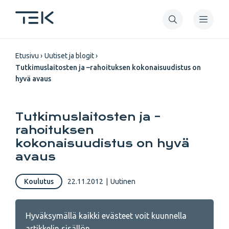
Hyppää
pääsisältöön
Murupolku
Etusivu
Uutiset ja blogit
Tutkimuslaitosten ja –rahoituksen kokonaisuudistus on
hyvä avaus
Tutkimuslaitosten ja –
rahoituksen
kokonaisuudistus on hyvä
avaus
Koulutus
22.11.2012
|
Uutinen
Hyväksymällä kaikki evästeet voit kuunnella
artikkelin sisällön.