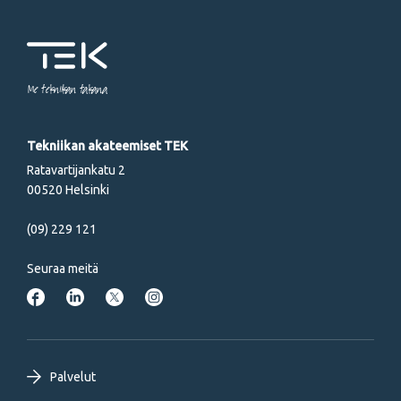
Me tekniikan takana
Tekniikan akateemiset TEK
Ratavartijankatu 2
00520 Helsinki
(09) 229 121
Seuraa meitä
Footer
Palvelut