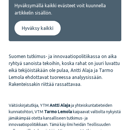
Hyväksymällä kaikki evästeet voit kuunnella
artikkelin sisällön.
Hyväksy kaikki
Suomen tutkimus- ja innovaatiopolitiikassa on aika
ryhtyä sanoista tekoihin, koska rahat on juuri luvattu
eikä tekijöistäkään ole pulaa, Antti Alaja ja Tarmo
Lemola ehdottavat tuoreessa analyysissään.
Rakenteissakin riittää rassattavaa.
Väitöskirjatutkija, YTM
Antti Alaja
ja yhteiskuntatieteiden
kunniatohtori, VTM
Tarmo Lemola
kaipaavat valtiolta nykyistä
jämäkämpää otetta kansalliseen tutkimus- ja
innovaatiopolitiikkaan. Tämä käy ilmi heidän Teollisuuden