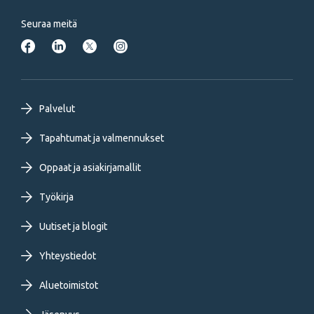
Seuraa meitä
Footer
Palvelut
primary
Tapahtumat ja valmennukset
Oppaat ja asiakirjamallit
menu
Työkirja
FI
Uutiset ja blogit
Yhteystiedot
Aluetoimistot