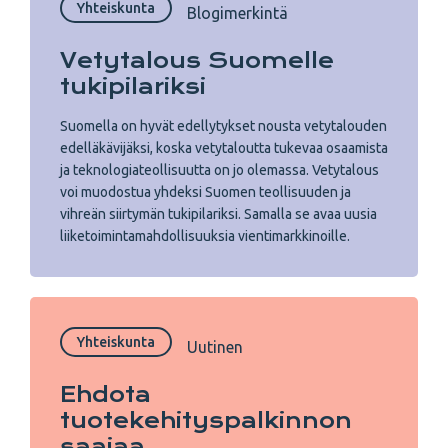
Yhteiskunta
Blogimerkintä
Vetytalous Suomelle
tukipilariksi
Suomella on hyvät edellytykset nousta vetytalouden
edelläkävijäksi, koska vetytaloutta tukevaa osaamista
ja teknologiateollisuutta on jo olemassa. Vetytalous
voi muodostua yhdeksi Suomen teollisuuden ja
vihreän siirtymän tukipilariksi. Samalla se avaa uusia
liiketoimintamahdollisuuksia vientimarkkinoille.
Yhteiskunta
Uutinen
Ehdota
tuotekehityspalkinnon
saajaa