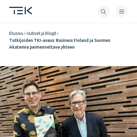
Hyppää
pääsisältöön
Murupolku
Etusivu
Uutiset ja blogit
Tutkijoiden TKI-avaus: Business Finland ja Suomen
Akatemia paimennettava yhteen