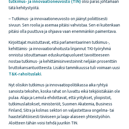
tutkimus- ja innovaationeuvosto (TIN)
olisi paras johtamaan
tätä kehitystyötä.
– Tutkimus- ja innovaationeuvosto on jäänyt poliittisesti
sivuun. Sen roolia ja asemaa pitäisi vahvistaa. Sen ei kuitenkaan
pitäisi olla puuttuva ja ohjaava vaan enemmänkin paimentava.
Kirjoittajat muistuttavat, että parlamentaarinen tutkimus-,
kehittämis- ja innovaatiorahoitusta linjannut TKI-työryhmä
onnistui sitouttamaan eduskuntapuolueet tavoitteeseen
nostaa tutkimus- ja kehittämisinvestoinnit neljään prosenttiin
bruttokansantuotteesta. Lisäksi tammikuussa tuli voimaan uusi
T&K-rahoituslaki
.
Nyt olisikin tutkimus-ja innovaatiopolitiikassa aika ryhtyä
sanoista tekoihin, koska rahat on luvattu eikä tekijöistäkään ole
pulaa. Alaja ja Lemola ehdottavat, että yritykset, yliopistot,
tutkimuslaitokset, ministeriöt, Suomen Akatemia, Business
Finland, Sitra ja kolmas sektori on valjastettava ongelma- tai
haastelähtöisesti tiiviiseen ja laaja-alaiseen yhteistyöhön.
Aloitteen tähän voisi tehdä juurikin TIN.