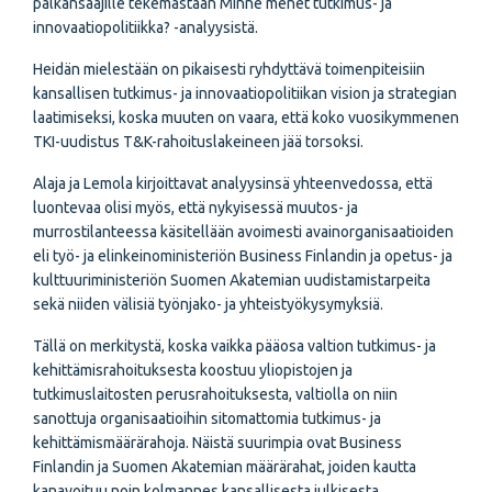
palkansaajille tekemästään Minne menet tutkimus- ja
innovaatiopolitiikka? -analyysistä.
Heidän mielestään on pikaisesti ryhdyttävä toimenpiteisiin
kansallisen tutkimus- ja innovaatiopolitiikan vision ja strategian
laatimiseksi, koska muuten on vaara, että koko vuosikymmenen
TKI-uudistus T&K-rahoituslakeineen jää torsoksi.
Alaja ja Lemola kirjoittavat analyysinsä yhteenvedossa, että
luontevaa olisi myös, että nykyisessä muutos- ja
murrostilanteessa käsitellään avoimesti avainorganisaatioiden
eli työ- ja elinkeinoministeriön Business Finlandin ja opetus- ja
kulttuuriministeriön Suomen Akatemian uudistamistarpeita
sekä niiden välisiä työnjako- ja yhteistyökysymyksiä.
Tällä on merkitystä, koska vaikka pääosa valtion tutkimus- ja
kehittämisrahoituksesta koostuu yliopistojen ja
tutkimuslaitosten perusrahoituksesta, valtiolla on niin
sanottuja organisaatioihin sitomattomia tutkimus- ja
kehittämismäärärahoja. Näistä suurimpia ovat Business
Finlandin ja Suomen Akatemian määrärahat, joiden kautta
kanavoituu noin kolmannes kansallisesta julkisesta