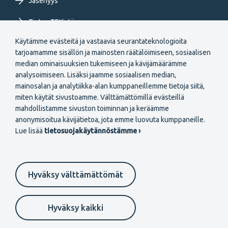
Jäsenyys
Tietoa TEKistä
Käytämme evästeitä ja vastaavia seurantateknologioita
Extranet
tarjoamamme sisällön ja mainosten räätälöimiseen, sosiaalisen
median ominaisuuksien tukemiseen ja kävijämäärämme
analysoimiseen. Lisäksi jaamme sosiaalisen median,
mainosalan ja analytiikka-alan kumppaneillemme tietoja siitä,
miten käytät sivustoamme. Välttämättömillä evästeillä
mahdollistamme sivuston toiminnan ja keräämme
Secondary
anonymisoitua kävijätietoa, jota emme luovuta kumppaneille.
Liity jäseneksi
Lue lisää
tietosuojakäytännöstämme ›
menu
FI
Hyväksy välttämättömät
Suomeksi
In English
På svenska
Footer
Evästeasetukset
Tietosuojaselosteet
Anna palautetta
Hyväksy kaikki
Ilmoituskanava
secondary