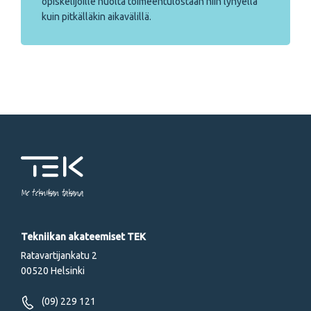
opiskelijoille huolta toimeentulostaan niin lyhyellä
kuin pitkälläkin aikavälillä.
Me tekniikan takana
Tekniikan akateemiset TEK
Ratavartijankatu 2
00520 Helsinki
(09) 229 121