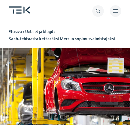
Hyppää
pääsisältöön
Murupolku
Etusivu
Uutiset ja blogit
Saab-tehtaasta ketteräksi Mersun sopimusvalmistajaksi