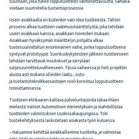
suuntaan, joka tukee lopputuotteen valmistettavuutta. Samalla
voidaan suunnitella tuotantoprosessia.
Usein asiakkaalla on kuitenkin vain idea tuotteesta. Tällöin
prosessi alkaa tuotteen vaatimusmäärittelystä, joka tehdään
usein asiakkaan kanssa, asiakkaan toiveiden mukaan.
Asiakkaan hyväksymän määrittelyn pohjalta alkaa
tuotesuunnittelun ensimmäinen vaihe, jonka lopputuotteena
syntyvät prototyypit. Suorituskykytestien jälkeen tuotteeseen
tehdään tarvittavat muutokset ja siirrytään
sarjasuunnitteluvaiheeseen. Tässä vaiheessa jo heti projektin
alusta asti mukana olleiden laatu-, osto-
ja tuotantotekniikkaosastojen rooli korostuu lopputuotteen
toteuttamisessa.
Tuotteen elinkaaren kattava palveluntarjonta takaa Mäen
mielestä Valmet Automotiven menestyksen ja mahdollistaa
tuotteiden valmistuksen Uudessakaupungissa. Toki
tuotekehityksestä laskutetaan asiakasta työn kuluessa.
– Haluamme kehittää asiakkaillemme tuotteita, ja valmistaa