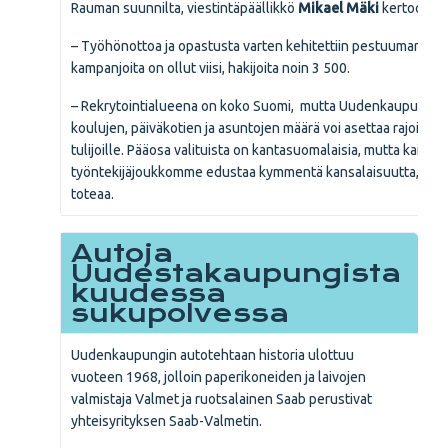
Rauman suunnilta, viestintäpäällikkö
Mikael Mäki
kertoo.
– Työhönottoa ja opastusta varten kehitettiin pestuumarkkina
kampanjoita on ollut viisi, hakijoita noin 3 500.
– Rekrytointialueena on koko Suomi, mutta Uudenkaupungin
koulujen, päiväkotien ja asuntojen määrä voi asettaa rajoituks
tulijoille. Pääosa valituista on kantasuomalaisia, mutta kaikkia
työntekijäjoukkomme edustaa kymmentä kansalaisuutta, Mäk
toteaa.
Autoja
Uudestakaupungista
kuudessa
sukupolvessa
Uudenkaupungin autotehtaan historia ulottuu
vuoteen 1968, jolloin paperikoneiden ja laivojen
valmistaja Valmet ja ruotsalainen Saab perustivat
yhteisyrityksen Saab-Valmetin.