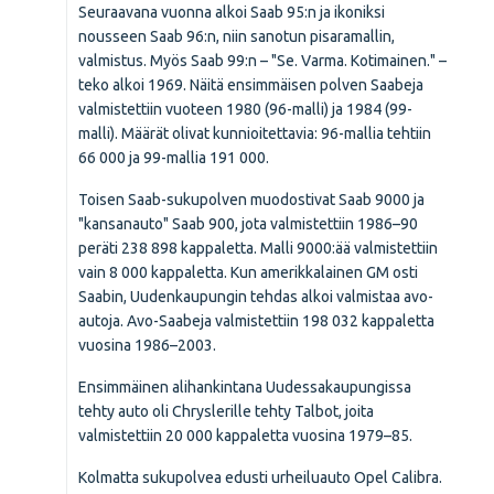
Seuraavana vuonna alkoi Saab 95:n ja ikoniksi
nousseen Saab 96:n, niin sanotun pisaramallin,
valmistus. Myös Saab 99:n – "Se. Varma. Kotimainen." –
teko alkoi 1969. Näitä ensimmäisen polven Saabeja
valmistettiin vuoteen 1980 (96-malli) ja 1984 (99-
malli). Määrät olivat kunnioitettavia: 96-mallia tehtiin
66 000 ja 99-mallia 191 000.
Toisen Saab-sukupolven muodostivat Saab 9000 ja
"kansanauto" Saab 900, jota valmistettiin 1986–90
peräti 238 898 kappaletta. Malli 9000:ää valmistettiin
vain 8 000 kappaletta. Kun amerikkalainen GM osti
Saabin, Uudenkaupungin tehdas alkoi valmistaa avo-
autoja. Avo-Saabeja valmistettiin 198 032 kappaletta
vuosina 1986–2003.
Ensimmäinen alihankintana Uudessakaupungissa
tehty auto oli Chryslerille tehty Talbot, joita
valmistettiin 20 000 kappaletta vuosina 1979–85.
Kolmatta sukupolvea edusti urheiluauto Opel Calibra.