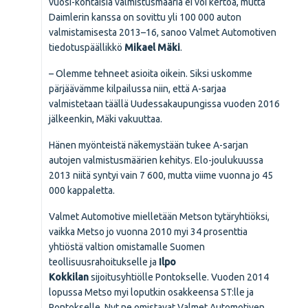
vuosi-kohtaisia valmistusmääriä ei voi kertoa, mutta
Daimlerin kanssa on sovittu yli 100 000 auton
valmistamisesta 2013–16, sanoo Valmet Automotiven
tiedotuspäällikkö
Mikael Mäki
.
– Olemme tehneet asioita oikein. Siksi uskomme
pärjäävämme kilpailussa niin, että A-sarjaa
valmistetaan täällä Uudessakaupungissa vuoden 2016
jälkeenkin, Mäki vakuuttaa.
Hänen myönteistä näkemystään tukee A-sarjan
autojen valmistusmäärien kehitys. Elo-joulukuussa
2013 niitä syntyi vain 7 600, mutta viime vuonna jo 45
000 kappaletta.
Valmet Automotive mielletään Metson tytäryhtiöksi,
vaikka Metso jo vuonna 2010 myi 34 prosenttia
yhtiöstä valtion omistamalle Suomen
teollisuusrahoitukselle ja
Ilpo
Kokkilan
sijoitusyhtiölle Pontokselle. Vuoden 2014
lopussa Metso myi loputkin osakkeensa ST:lle ja
Pontokselle. Nyt ne omistavat Valmet Automotiven