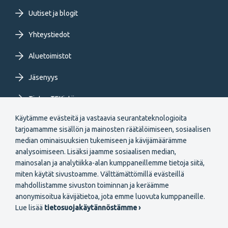
FI
Uutiset ja blogit
Yhteystiedot
Aluetoimistot
Jäsenyys
Tietoa TEKistä
Käytämme evästeitä ja vastaavia seurantateknologioita
Extranet
tarjoamamme sisällön ja mainosten räätälöimiseen, sosiaalisen
median ominaisuuksien tukemiseen ja kävijämäärämme
analysoimiseen. Lisäksi jaamme sosiaalisen median,
mainosalan ja analytiikka-alan kumppaneillemme tietoja siitä,
miten käytät sivustoamme. Välttämättömillä evästeillä
mahdollistamme sivuston toiminnan ja keräämme
Secondary
anonymisoitua kävijätietoa, jota emme luovuta kumppaneille.
Liity jäseneksi
Lue lisää
tietosuojakäytännöstämme ›
menu