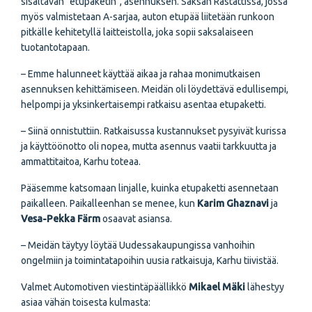
sisältävän "etupaketin", asennuksen. Saksan Rastattissa, jossa
myös valmistetaan A-sarjaa, auton etupää liitetään runkoon
pitkälle kehitetyllä laitteistolla, joka sopii saksalaiseen
tuotantotapaan.
– Emme halunneet käyttää aikaa ja rahaa monimutkaisen
asennuksen kehittämiseen. Meidän oli löydettävä edullisempi,
helpompi ja yksinkertaisempi ratkaisu asentaa etupaketti.
– Siinä onnistuttiin. Ratkaisussa kustannukset pysyivät kurissa
ja käyttöönotto oli nopea, mutta asennus vaatii tarkkuutta ja
ammatti­taitoa, Karhu toteaa.
Pääsemme katsomaan linjalle, kuinka etupaketti asennetaan
paikalleen. Paikalleenhan se menee, kun
Karim Ghaznavi
ja
Vesa-Pekka Färm
osaavat asiansa.
– Meidän täytyy löytää Uudessakaupungissa vanhoihin
ongelmiin ja toimintatapoihin uusia ratkaisuja, Karhu tiivistää.
Valmet Automotiven viestintäpäällikkö
Mikael Mäki
lähestyy
asiaa vähän toisesta kulmasta: