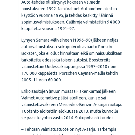
Auto-tehdas oli siirtynyt kokoaan Valmetin
omistukseen 1992. Nimi Valmet Automotive otettiin
käyttöön vuonna 1995, ja tehdas keskittyi lähinnä
sopimusvalmistukseen. Calibroja valmistettiin 94 000
kappaletta vuosina 1991–97.
Lyhyen Samara-välivaiheen (1996–98) jälkeen neljäs
autonvalmistuksen sukupolvi oli avoauto Porsche
Boxster, joka ei ollut hinnaltaan eikä ominaisuuksiltaan
tarkoitettu edes joka toisen autoksi. Boxstereita
valmistettiin Uudessakaupungissa 1997–2010 noin
170 000 kappaletta. Porschen Cayman-mallia tehtiin
2005–11 noin 60 000.
Erikoisautojen (muun muassa Fisker Karma) jälkeen
Valmet Automotive pääsi jaloilleen, kun se sai
valmistettavakseen Mercedes-Benzin A-sarjan autoja.
Tuotanto aloitettiin elokuussa 2013, mutta kunnolla
se pääsi käyntiin vasta 2014. Sukupolvi oli kuudes.
– Tehtaan valmistustuote on nyt A-sarja. Tarkempia