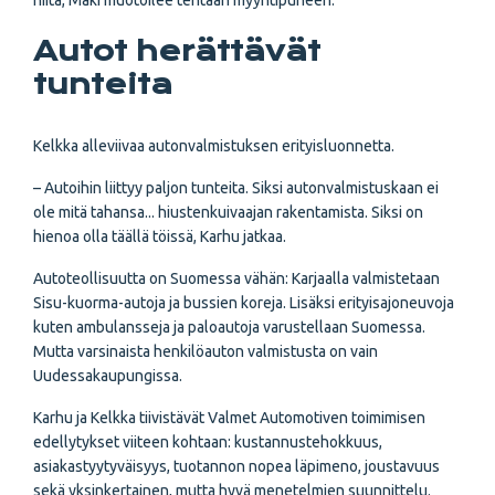
niitä, Mäki muotoilee tehtaan myyntipuheen.
Autot herättävät
tunteita
Kelkka alleviivaa autonvalmistuksen erityisluonnetta.
– Autoihin liittyy paljon tunteita. Siksi autonvalmistuskaan ei
ole mitä tahansa... hiustenkuivaajan rakentamista. Siksi on
hienoa olla täällä töissä, Karhu jatkaa.
Autoteollisuutta on Suomessa vähän: Karjaalla valmistetaan
Sisu-kuorma-autoja ja bussien koreja. Lisäksi erityisajoneuvoja
kuten ambulansseja ja paloautoja varustellaan Suomessa.
Mutta varsinaista henkilöauton valmistusta on vain
Uudessakaupungissa.
Karhu ja Kelkka tiivistävät Valmet Automotiven toimimisen
edellytykset viiteen kohtaan: kustannustehokkuus,
asiakastyytyväisyys, tuotannon nopea läpimeno, joustavuus
sekä yksinkertainen, mutta hyvä menetelmien suunnittelu.