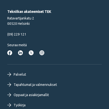
Tekniikan akateemiset TEK
Ratavartijankatu 2
00520 Helsinki
(09) 229 121
Seuraa meitä
Footer
Palvelut
primary
Tapahtumat ja valmennukset
Oppaat ja asiakirjamallit
menu
Työkirja