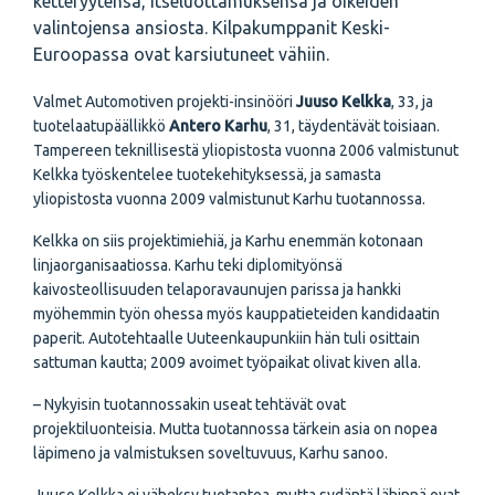
ketteryytensä, itseluottamuksensa ja oikeiden
valintojensa ansiosta. Kilpakumppanit Keski-
Euroopassa ovat karsiutuneet vähiin.
Valmet Automotiven projekti-insinööri
Juuso Kelkka
, 33, ja
tuotelaatupäällikkö
Antero Karhu
, 31, täydentävät toisiaan.
Tampereen teknillisestä yliopistosta vuonna 2006 valmistunut
Kelkka työskentelee tuotekehityksessä, ja samasta
yliopistosta vuonna 2009 valmistunut Karhu tuotannossa.
Kelkka on siis projektimiehiä, ja Karhu enemmän kotonaan
linjaorganisaatiossa. Karhu teki diplomityönsä
kaivosteollisuuden telaporavaunujen parissa ja hankki
myöhemmin työn ohessa myös kauppatieteiden kandidaatin
paperit. Autotehtaalle Uuteenkaupunkiin hän tuli osittain
sattuman kautta; 2009 avoimet työpaikat olivat kiven alla.
– Nykyisin tuotannossakin useat tehtävät ovat
projektiluonteisia. Mutta tuotannossa tärkein asia on nopea
läpimeno ja valmistuksen soveltuvuus, Karhu sanoo.