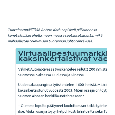
Tuotelaatupäällikkö Antero Karhu opiskeli pääaineensa
konetekniikan ohella muun muassa tuotantotaloutta, mikä
mahdollistaa toimimisen tuotannon johtotehtävissä.
Virtuaalipestuumarkkin
kaksinkertaistivat väen
Valmet Automotivessa työskentelee reilut 2 200 ihmistä
Suomessa, Saksassa, Puolassa ja Kiinassa.
Uudessakaupungissa työskentelee 1 600 ihmistä. Määrä on
kaksinkertaistunut vuodesta 2003. Miten osaajia on löytynyt
Suomen ainoaan henkilöautotehtaaseen?
– Olemme lopulta päätyneet kouluttamaan kaikki työntekijä
itse. Aluksi osaajia löytyi helpohkosti lähialueilta sekä Turun 