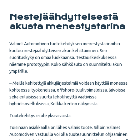
Nestejäähdytteisestä
akusta menestystarina
Valmet Automotiven tuotekehityksen menestystarinoihin
kuuluu nestejäähdytteisen akun kehittäminen. Sen
suorituskyky on omaa luokkaansa. Testauskeskuksessa
näemme prototyypin. Koko sähköauto on suunniteltu akun
ympärille.
– Meillä kehitettyjä akkujärjestelmiä voidaan käyttää monessa
kohteessa: työkoneissa, offshore-tuulivoimaloissa, laivoissa
sekä erilaisissa suurta tehotiheyttä vaativissa
hybridisovelluksissa, Kelkka kertoo näkymistä.
Tuotekehitys ei ole yksiviivaista.
Toisinaan asiakkaalla on lähes valmis tuote. Silloin Valmet
Automotiven vastuulla voi olla tuotesuunnittelun ohjaaminen