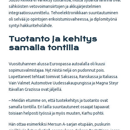
Juuso Kelkka ei väheksy tuotantoa, mutta sydäntä lähinnä ovat
sähköisten vetovoimansiirto­jen ja akkujärjestelmien
integraatiosuunnittelu. Tehoelektroniikkaan suuntautuminen
oli selvää jo opintojen erikoistumisvaiheessa, ja diplomityönä
syntyi hakkuriteholähde.
Tuotanto ja kehitys
samalla tontilla
Vuosituhannen alussa Euroopassa autoalalla oli kuusi
sopimusvalmistajaa. Nyt niistä neljä on pudonnut pois.
Lopettaneet tehtaat toimivat Saksassa, Ranskassa ja Italiassa.
Vain Valmet Automotive Uudessakaupungissa ja Magna Steyr
Itävallan Grazissa ovat jäljellä.
– Meidän etumme on, että tuotekehitys ja tuotanto ovat
samalla tontilla. Eri lailla suuntautuneet osaajat tapaavat
toisiaan helposti työssä ja myös muuten, Karhu pohtii.
Hän ottaa esimerkiksi Mersun A-sarjan etupään, puskurin