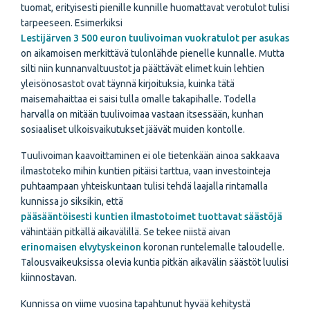
tuomat, erityisesti pienille kunnille huomattavat verotulot tulisi
tarpeeseen. Esimerkiksi
Lestijärven 3 500 euron tuulivoiman vuokratulot per asukas
on aikamoisen merkittävä tulonlähde pienelle kunnalle. Mutta
silti niin kunnanvaltuustot ja päättävät elimet kuin lehtien
yleisönosastot ovat täynnä kirjoituksia, kuinka tätä
maisemahaittaa ei saisi tulla omalle takapihalle. Todella
harvalla on mitään tuulivoimaa vastaan itsessään, kunhan
sosiaaliset ulkoisvaikutukset jäävät muiden kontolle.
Tuulivoiman kaavoittaminen ei ole tietenkään ainoa sakkaava
ilmastoteko mihin kuntien pitäisi tarttua, vaan investointeja
puhtaampaan yhteiskuntaan tulisi tehdä laajalla rintamalla
kunnissa jo siksikin, että
pääsääntöisesti kuntien ilmastotoimet tuottavat säästöjä
vähintään pitkällä aikavälillä. Se tekee niistä aivan
erinomaisen elvytyskeinon
koronan runtelemalle taloudelle.
Talousvaikeuksissa olevia kuntia pitkän aikavälin säästöt luulisi
kiinnostavan.
Kunnissa on viime vuosina tapahtunut hyvää kehitystä