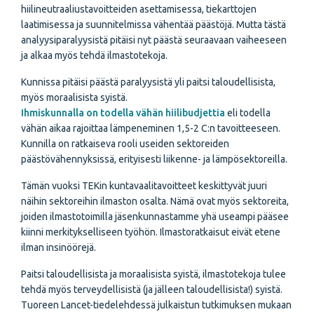
hiilineutraaliustavoitteiden asettamisessa, tiekarttojen
laatimisessa ja suunnitelmissa vähentää päästöjä. Mutta tästä
analyysiparalyysistä pitäisi nyt päästä seuraavaan vaiheeseen
ja alkaa myös tehdä ilmastotekoja.
Kunnissa pitäisi päästä paralyysistä yli paitsi taloudellisista,
myös moraalisista syistä.
Ihmiskunnalla on todella vähän hiilibudjettia
eli todella
vähän aikaa rajoittaa lämpeneminen 1,5-2 C:n tavoitteeseen.
Kunnilla on ratkaiseva rooli useiden sektoreiden
päästövähennyksissä, erityisesti liikenne- ja lämpösektoreilla.
Tämän vuoksi TEKin kuntavaalitavoitteet keskittyvät juuri
näihin sektoreihin ilmaston osalta. Nämä ovat myös sektoreita,
joiden ilmastotoimilla jäsenkunnastamme yhä useampi pääsee
kiinni merkitykselliseen työhön. Ilmastoratkaisut eivät etene
ilman insinöörejä.
Paitsi taloudellisista ja moraalisista syistä, ilmastotekoja tulee
tehdä myös terveydellisistä (ja jälleen taloudellisista!) syistä.
Tuoreen Lancet-tiedelehdessä julkaistun tutkimuksen mukaan