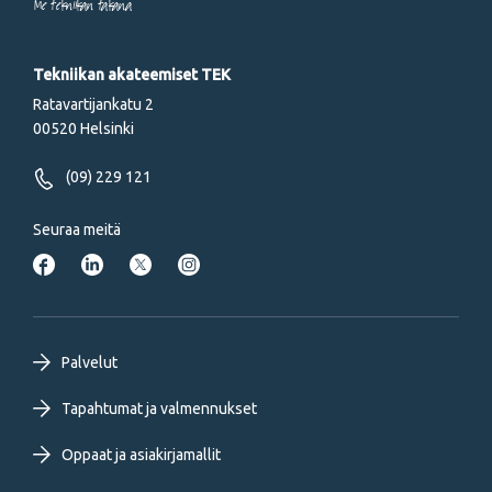
Me tekniikan takana
Tekniikan akateemiset TEK
Ratavartijankatu 2
00520 Helsinki
(09) 229 121
Seuraa meitä
Footer
Palvelut
primary
Tapahtumat ja valmennukset
Oppaat ja asiakirjamallit
menu