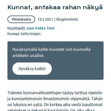
Kunnat, antakaa rahan näkyä
Yhteiskunta
19.2.2021
|
Blogimerkintä
Kirjoittaja(t):
Jussi-Pekka Teini
Kuvaaja: Getty Images
Hyväksymällä kaikki evästeet voit kuunnella
artikkelin sisällön.
Hyväksy kaikki
Tulevien kunnanvaltuutettujen täytyy tarttua ripeisiin
ja kunnianhimoisiin ilmastotoimiin viipymättä. Tähän
on lukuisia eri syitä. On korkea aika viedä loputtomat
selvitykset ja tiekartat käytäntöön. On aika alkaa