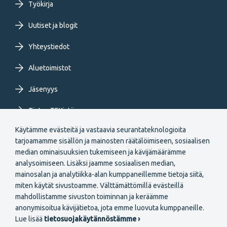
Työkirja
FI
Uutiset ja blogit
Yhteystiedot
Aluetoimistot
Jäsenyys
Tietoa TEKistä
Käytämme evästeitä ja vastaavia seurantateknologioita
Extranet
tarjoamamme sisällön ja mainosten räätälöimiseen, sosiaalisen
median ominaisuuksien tukemiseen ja kävijämäärämme
analysoimiseen. Lisäksi jaamme sosiaalisen median,
mainosalan ja analytiikka-alan kumppaneillemme tietoja siitä,
miten käytät sivustoamme. Välttämättömillä evästeillä
mahdollistamme sivuston toiminnan ja keräämme
Secondary
anonymisoitua kävijätietoa, jota emme luovuta kumppaneille.
Liity jäseneksi
Lue lisää
tietosuojakäytännöstämme ›