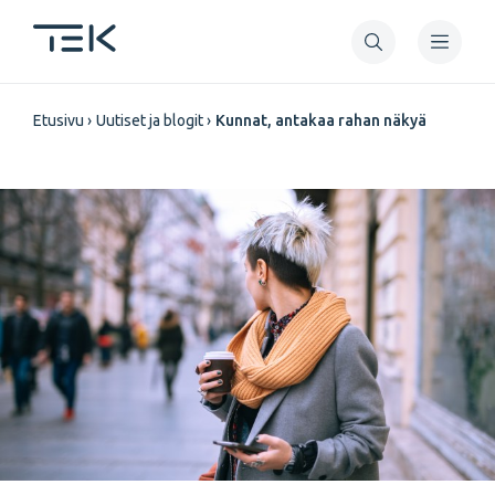
Hyppää
pääsisältöön
Murupolku
Etusivu
Uutiset ja blogit
Kunnat, antakaa rahan näkyä