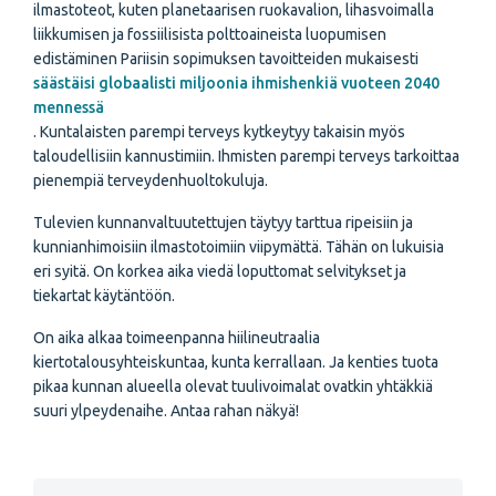
ilmastoteot, kuten planetaarisen ruokavalion, lihasvoimalla
liikkumisen ja fossiilisista polttoaineista luopumisen
edistäminen Pariisin sopimuksen tavoitteiden mukaisesti
säästäisi globaalisti miljoonia ihmishenkiä vuoteen 2040
mennessä
. Kuntalaisten parempi terveys kytkeytyy takaisin myös
taloudellisiin kannustimiin. Ihmisten parempi terveys tarkoittaa
pienempiä terveydenhuoltokuluja.
Tulevien kunnanvaltuutettujen täytyy tarttua ripeisiin ja
kunnianhimoisiin ilmastotoimiin viipymättä. Tähän on lukuisia
eri syitä. On korkea aika viedä loputtomat selvitykset ja
tiekartat käytäntöön.
On aika alkaa toimeenpanna hiilineutraalia
kiertotalousyhteiskuntaa, kunta kerrallaan. Ja kenties tuota
pikaa kunnan alueella olevat tuulivoimalat ovatkin yhtäkkiä
suuri ylpeydenaihe. Antaa rahan näkyä!