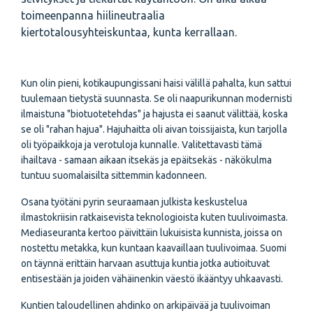
toimeenpanna hiilineutraalia
kiertotalousyhteiskuntaa, kunta kerrallaan.
Kun olin pieni, kotikaupungissani haisi välillä pahalta, kun sattui
tuulemaan tietystä suunnasta. Se oli naapurikunnan modernisti
ilmaistuna "biotuotetehdas" ja hajusta ei saanut välittää, koska
se oli "rahan hajua". Hajuhaitta oli aivan toissijaista, kun tarjolla
oli työpaikkoja ja verotuloja kunnalle. Valitettavasti tämä
ihailtava - samaan aikaan itsekäs ja epäitsekäs - näkökulma
tuntuu suomalaisilta sittemmin kadonneen.
Osana työtäni pyrin seuraamaan julkista keskustelua
ilmastokriisin ratkaisevista teknologioista kuten tuulivoimasta.
Mediaseuranta kertoo päivittäin lukuisista kunnista, joissa on
nostettu metakka, kun kuntaan kaavaillaan tuulivoimaa. Suomi
on täynnä erittäin harvaan asuttuja kuntia jotka autioituvat
entisestään ja joiden vähäinenkin väestö ikääntyy uhkaavasti.
Kuntien taloudellinen ahdinko on arkipäivää ja tuulivoiman