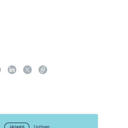
Copy URL from below
Sulje
Uutinen
Järjestö