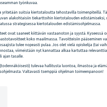
ä useamman työnkuvaa.
yritetään suitsia kiertotaloutta tehostavilla toimenpiteillä. T
uvan alakohtaisiin tiekarttoihin kiertotalouden edistämiseksi,
vatussa strategisessa kiertotalouden edistämisohjelmassa.
tteet ovat saaneet kiittävän vastaanoton ja syystä. Kyseessä o
mastotavoitteet koko maailmassa. Tavoitteisiin pääseminen va
osaajista tulee nopeasti pulaa. Jos olet vielä opiskelija (tai v
nnostaa, viimeistään nyt kannattaa alkaa kartuttaa relevanttia
i ajan tasalle.
(todennäköisesti) tulevaa hallitusta luontoa, ilmastoa ja eläm
tusohjelmasta. Valtavasti tsemppiä ohjelman toimeenpanoon!