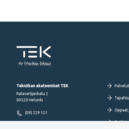
Me tekniikan takana
Fo
Tekniikan akateemiset TEK
Palvelu
Ratavartijankatu 2
pr
Tapahtu
00520 Helsinki
Oppaat j
me
(09) 229 121
Työkirja
FI
Seuraa meitä