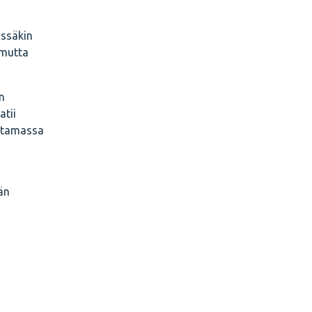
ässäkin
 mutta
n
atii
aihtamassa
än