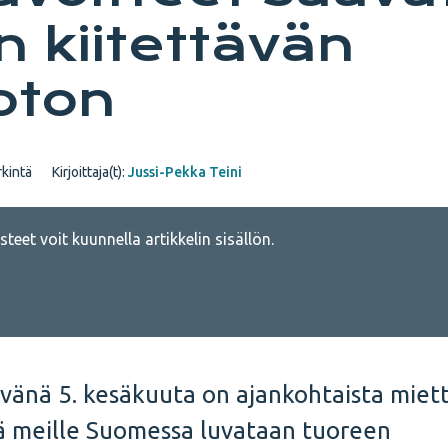
n kiitettävän
oton
kintä
Kirjoittaja(t):
Jussi-Pekka Teini
teet voit kuunnella artikkelin sisällön.
änä 5. kesäkuuta on ajankohtaista miett
öä meille Suomessa luvataan tuoreen