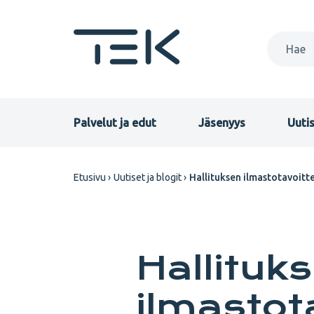
Hyppää
pääsisältöön
Primary
Palvelut ja edut
Jäsenyys
Uutis
menu
Murupolku
Etusivu
Uutiset ja blogit
Hallituksen ilmastotavoitt
FI
Hallituk
ilmastot