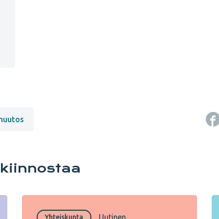
muutos
 kiinnostaa
Uutinen
Yhteiskunta