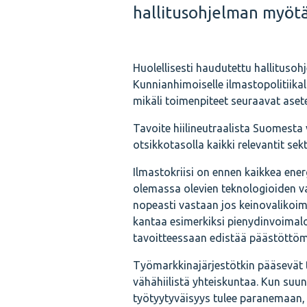
hallitusohjelman myötä
Huolellisesti haudutettu hallituso
Kunnianhimoiselle ilmastopolitiikal
mikäli toimenpiteet seuraavat asete
Tavoite hiilineutraalista Suomest
otsikkotasolla kaikki relevantit se
Ilmastokriisi on ennen kaikkea ene
olemassa olevien teknologioiden va
nopeasti vastaan jos keinovalikoim
kantaa esimerkiksi pienydinvoimalo
tavoitteessaan edistää päästöttö
Työmarkkinajärjestötkin pääsevät 
vähähiilistä yhteiskuntaa. Kun su
työtyytyväisyys tulee paranemaan,