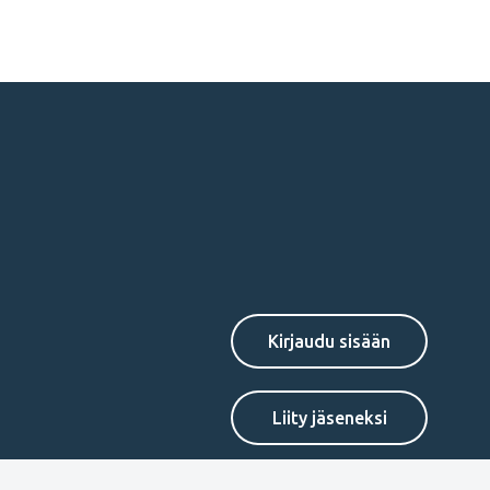
Secondary
Liity jäseneksi
menu