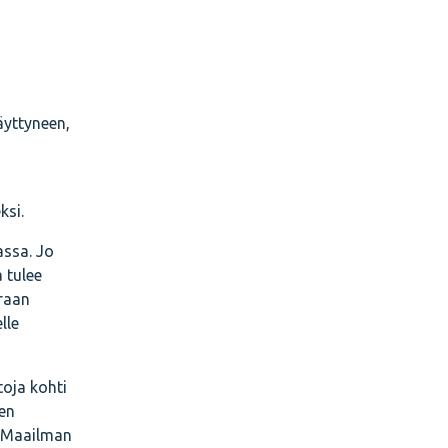
äyttyneen,
ksi.
assa. Jo
 tulee
oraan
lle
oja kohti
en
. Maailman