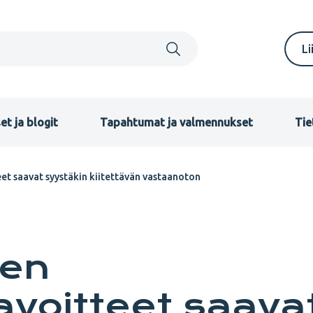
S
Li
m
F
et ja blogit
Tapahtumat ja valmennukset
Tie
eet saavat syystäkin kiitettävän vastaanoton
sen
avoitteet saava