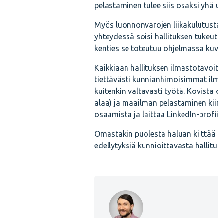
pelastaminen tulee siis osaksi yh
Myös luonnonvarojen liikakulutusta 
yhteydessä soisi hallituksen tukeut
kenties se toteutuu ohjelmassa ku
Kaikkiaan hallituksen ilmastotavoi
tiettävästi kunnianhimoisimmat il
kuitenkin valtavasti työtä. Kovista 
alaa) ja maailman pelastaminen kii
osaamista ja laittaa LinkedIn-profiil
Omastakin puolesta haluan kiittää 
edellytyksiä kunnioittavasta halli