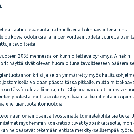
.
hjelma saatiin maanantaina lopullisena kokonaisuutena ulos.
le oli kovia odotuksia ja niiden voidaan todeta suurelta osin t
ttuja tavoitteita.
a vuoteen 2035 mennessä on kunnioitettava pyrkimys. Ainakin
ktorit näyttäisivät olevan huomioituna tavoitteeseen pääsemise
rgiantuotannon kriisi ja se on ymmärretty myös hallitusohjelm
ljastamisella voidaan päästä tässä pitkälle, mutta mittakaava
a on tässä kohtaa liian rajattu. Ohjelma varoo ottamasta su
iden puolesta, mutta ei ole myöskään sulkenut niitä ulkopuole
miä energiantuotantomuotoja.
tekemään oman osansa työstämällä toimialakohtaisia tiekartt
unnitelmat myöhemmin konkretisoituvat työpaikkatasolle, moni
 kun he pääsevät tekemään entistä merkityksellisempää työtä