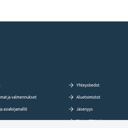
oter
t
Yhteystiedot
imary
mat ja valmennukset
Aluetoimistot
a asiakirjamallit
Jäsenyys
nu
Tietoa TEKistä