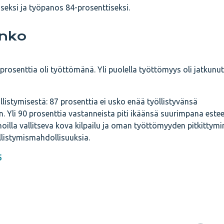
seksi ja työpanos 84-prosenttiseksi.
inko
prosenttia oli työttömänä. Yli puolella työttömyys oli jatkunut 
llistymisestä: 87 prosenttia ei usko enää työllistyvänsä
 Yli 90 prosenttia vastanneista piti ikäänsä suurimpana este
oilla vallitseva kova kilpailu ja oman työttömyyden pitkittym
llistymismahdollisuuksia.
5