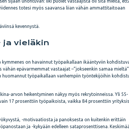
n sijaan unohtuvan: liki puolet vastaajista oli sitä mieltä, ett
 viidennes totesi myös saavansa liian vähän ammattitaitoaan
viinsä kevennystä.
 ja vieläkin
ka kymmenes on havainnut työpaikallaan ikääntyviin kohdistuv
s vähän epävarmemmat vastaajat –”jokseenkin samaa mieltä” 
on huomannut työpaikallaan vanhempiin työntekijöihin kohdis
kina-arvon heikentyminen näkyy myös rekrytoinneissa. Yli 55-
vain 17 prosenttiin työpaikoista, vaikka 84 prosenttiin yrityksis
yökyvystä, -motivaatiosta ja panoksesta on kuitenkin erittäin
 työpanostaan ja -kykyään edelleen sataprosenttisena. Keskimä