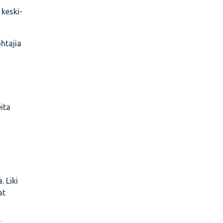
 keski-
ohtajia
ita
. Liki
at