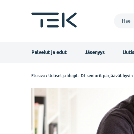
Hyppää
pääsisältöön
Primary
Palvelut ja edut
Jäsenyys
Uutis
menu
Murupolku
Etusivu
Uutiset ja blogit
DI-seniorit pärjäävät hyvin
FI