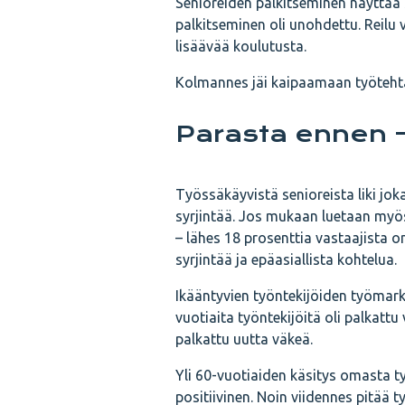
Senioreiden palkitseminen näyttää se
palkitseminen oli unohdettu. Reilu
lisäävää koulutusta.
Kolmannes jäi kaipaamaan työtehtä
Parasta ennen -
Työssäkäyvistä senioreista liki jo
syrjintää. Jos mukaan luetaan myö
– lähes 18 prosenttia vastaajista 
syrjintää ja epäasiallista kohtelua.
Ikääntyvien työntekijöiden työmark
vuotiaita työntekijöitä oli palkattu 
palkattu uutta väkeä.
Yli 60-vuotiaiden käsitys omasta t
positiivinen. Noin viidennes pitää