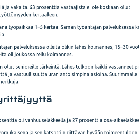
iä ja vakaita. 63 prosenttia vastaajista ei ole koskaan ollut
 työttömyyden kertaalleen.
ikana työpaikkaa 1–5 kertaa. Saman työantajan palveluksessa 
ia.
ajan palveluksessa olleita olikin lähes kolmannes, 15–30 vuo
ta oli joukossa reilu kolmannes.
 ollut senioreille tärkeintä. Lähes tulkoon kaikki vastanneet pi
yttä ja vastuullisuutta uran antoisimpina asioina. Suurimmalle 
herkkuja.
yrittäjyyttä
senttia oli vanhuuseläkkeellä ja 27 prosenttia osa-aikaeläkkee
denmukaisena ja sen katsottiin riittävän hyvään toimeentuloon.