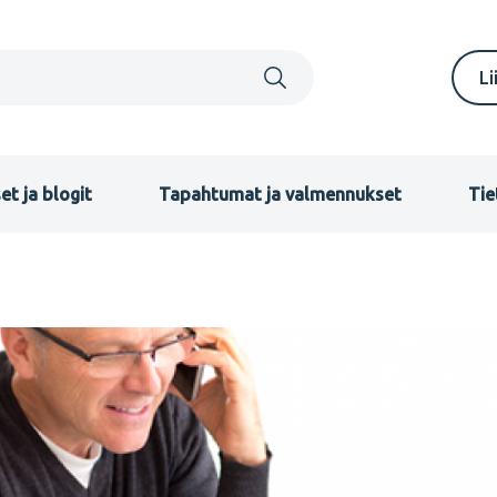
S
Li
m
F
et ja blogit
Tapahtumat ja valmennukset
Tie