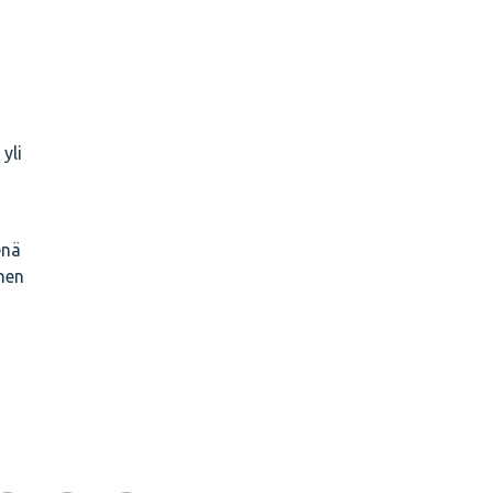
yli
enä
inen