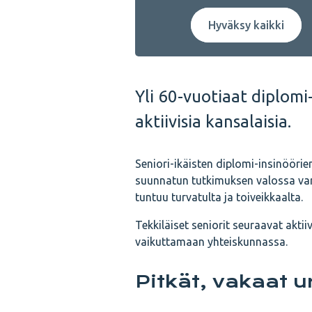
Hyväksy kaikki
Yli 60-vuotiaat diplomi-
aktiivisia kansalaisia.
Seniori-ikäisten diplomi-insinöörie
suunnatun tutkimuksen valossa var
tuntuu turvatulta ja toiveikkaalta.
Tekkiläiset seniorit seuraavat akti
vaikuttamaan yhteiskunnassa.
Pitkät, vakaat u