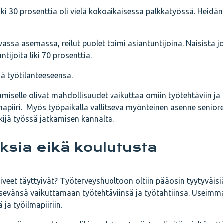
iki 30 prosenttia oli vielä kokoaikaisessa palkkatyössä. Heidän
avassa asemassa, reilut puolet toimi asiantuntijoina. Naisista j
ntijoita liki 70 prosenttia.
iä työtilanteeseensa.
amiselle olivat mahdollisuudet vaikuttaa omiin työtehtäviin ja
mapiiri. Myös työpaikalla vallitseva myönteinen asenne seniore
ekijä työssä jatkamisen kannalta.
uksia eikä koulutusta
iveet täyttyivät? Työterveyshuoltoon oltiin pääosin tyytyväisiä
äsevänsä vaikuttamaan työtehtäviinsä ja työtahtiinsa. Useimm
 ja työilmapiiriin.