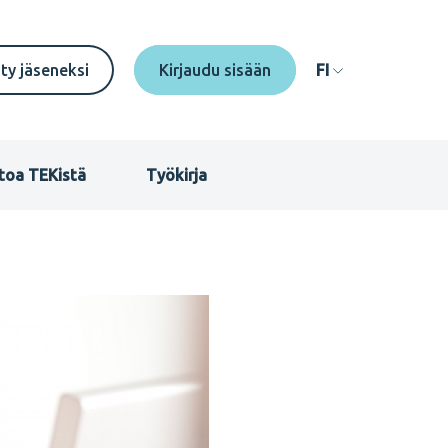
econdary
ity jäseneksi
FI
enu
I
toa TEKistä
Työkirja