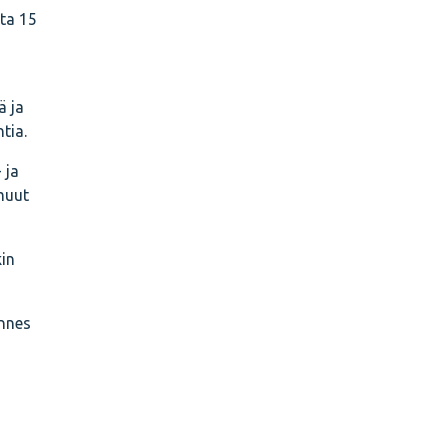
tta 15
ä ja
tia.
 ja
 muut
kin
ännes