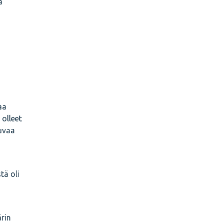
ä
aa
olleet
tuvaa
tä oli
ärin