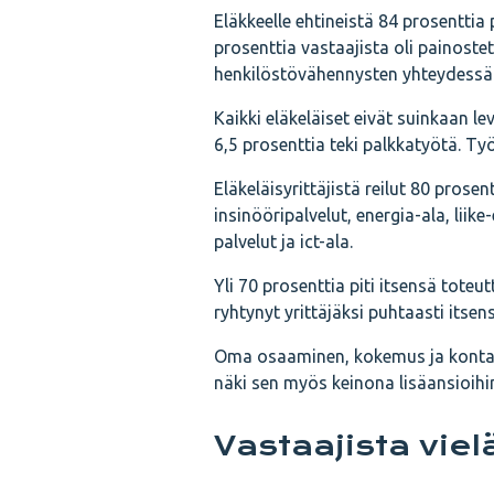
Eläkkeelle ehtineistä 84 prosenttia 
prosenttia vastaajista oli painos
henkilöstövähennysten yhteydessä
Kaikki eläkeläiset eivät suinkaan lev
6,5 prosenttia teki palkkatyötä. Ty
Eläkeläisyrittäjistä reilut 80 prosent
insinööripalvelut, energia-ala, liik
palvelut ja ict-ala.
Yli 70 prosenttia piti itsensä toteu
ryhtynyt yrittäjäksi puhtaasti itse
Oma osaaminen, kokemus ja kontakti
näki sen myös keinona lisäansioihi
Vastaajista vie