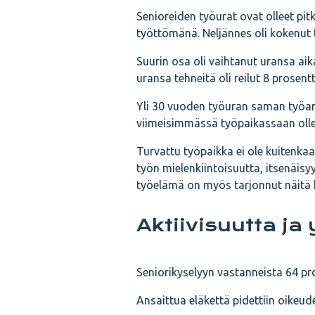
Senioreiden työurat ovat olleet pitk
työttömänä. Neljännes oli kokenut
Suurin osa oli vaihtanut uransa a
uransa tehneitä oli reilut 8 prosentt
Yli 30 vuoden työuran saman työant
viimeisimmässä työpaikassaan ollei
Turvattu työpaikka ei ole kuitenkaan
työn mielenkiintoisuutta, itsenäisy
työelämä on myös tarjonnut näitä 
Aktiivisuutta ja 
Seniorikyselyyn vastanneista 64 pro
Ansaittua eläkettä pidettiin oikeu