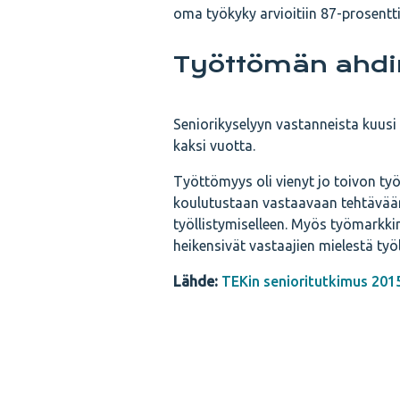
oma työkyky arvioitiin 87-prosentti
Työttömän ahd
Seniorikyselyyn vastanneista kuusi 
kaksi vuotta.
Työttömyys oli vienyt jo toivon työ
koulutustaan vastaavaan tehtävään.
työllistymiselleen. Myös työmarkkin
heikensivät vastaajien mielestä työ
Lähde:
TEKin senioritutkimus 201