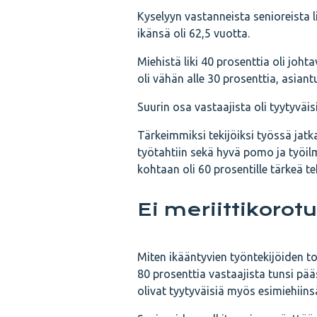
Kyselyyn vastanneista senioreista l
ikänsä oli 62,5 vuotta.
Miehistä liki 40 prosenttia oli joht
oli vähän alle 30 prosenttia, asiantu
Suurin osa vastaajista oli tyytyväis
Tärkeimmiksi tekijöiksi työssä jatk
työtahtiin sekä hyvä pomo ja työil
kohtaan oli 60 prosentille tärkeä t
Ei meriittikorot
Miten ikääntyvien työntekijöiden to
80 prosenttia vastaajista tunsi pä
olivat tyytyväisiä myös esimiehiinsä