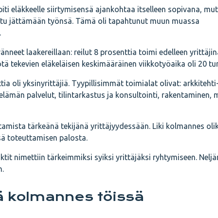
piti eläkkeelle siirtymisensä ajankohtaa itselleen sopivana, mu
tettu jättämään työnsä. Tämä oli tapahtunut muun muassa
.
änneet laakereillaan: reilut 8 prosenttia toimi edelleen yrittäjin
ötä tekevien eläkeläisen keskimääräinen viikkotyöaika oli 20 tun
tia oli yksinyrittäjiä. Tyypillisimmät toimialat olivat: arkkitehti-
e-elämän palvelut, tilintarkastus ja konsultointi, rakentaminen,
ttamista tärkeänä tekijänä yrittäjyydessään. Liki kolmannes oli
nsä toteuttamisen palosta.
t nimettiin tärkeimmiksi syiksi yrittäjäksi ryhtymiseen. Nelj
n.
lä kolmannes töissä