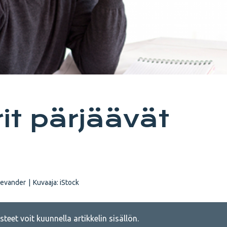
it pärjäävät
 Levander
|
Kuvaaja:
iStock
teet voit kuunnella artikkelin sisällön.