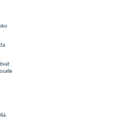
koko
tta
tivät
osalle
llä.