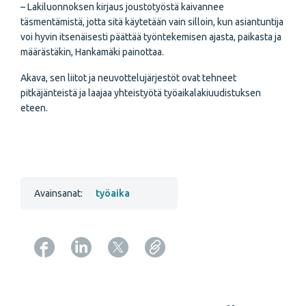
– Lakiluonnoksen kirjaus joustotyöstä kaivannee
täsmentämistä, jotta sitä käytetään vain silloin, kun asiantuntija
voi hyvin itsenäisesti päättää työntekemisen ajasta, paikasta ja
määrästäkin, Hankamäki painottaa.
Akava, sen liitot ja neuvottelujärjestöt ovat tehneet
pitkäjänteistä ja laajaa yhteistyötä työaikalakiuudistuksen
eteen.
Avainsanat:
työaika
Copy URL from below