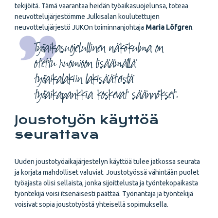
tekijöitä. Tämä vaarantaa heidän työaikasuojelunsa, toteaa
neuvottelujärjestömme Julkisalan koulutettujen
neuvottelujärjestö JUKOn toiminnanjohtaja
Maria Löfgren
.
Työaikasuojelullinen näkökulma on
otettu huomioon lisäämällä
työaikalakiin lakisääteistä
työaikapankkia koskevat säännökset.
Joustotyön käyttöä
seurattava
Uuden joustotyöaikajärjestelyn käyttöä tulee jatkossa seurata
ja korjata mahdolliset valuviat. Joustotyössä vähintään puolet
työajasta olisi sellaista, jonka sijoittelusta ja työntekopaikasta
työntekijä voisi itsenäisesti päättää. Työnantaja ja työntekijä
voisivat sopia joustotyöstä yhteisellä sopimuksella.