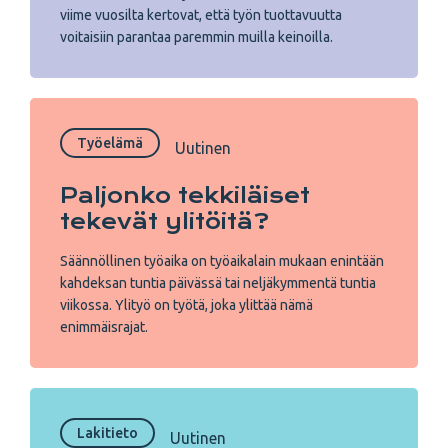
viime vuosilta kertovat, että työn tuottavuutta
voitaisiin parantaa paremmin muilla keinoilla.
Työelämä
Uutinen
Paljonko tekkiläiset
tekevät ylitöitä?
Säännöllinen työaika on työaikalain mukaan enintään
kahdeksan tuntia päivässä tai neljäkymmentä tuntia
viikossa. Ylityö on työtä, joka ylittää nämä
enimmäisrajat.
Lakitieto
Uutinen