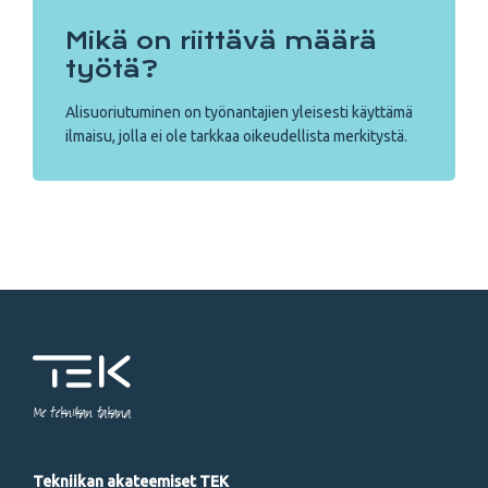
Mikä on riittävä määrä
työtä?
Alisuoriutuminen on työnantajien yleisesti käyttämä
ilmaisu, jolla ei ole tarkkaa oikeudellista merkitystä.
Me tekniikan takana
Tekniikan akateemiset TEK