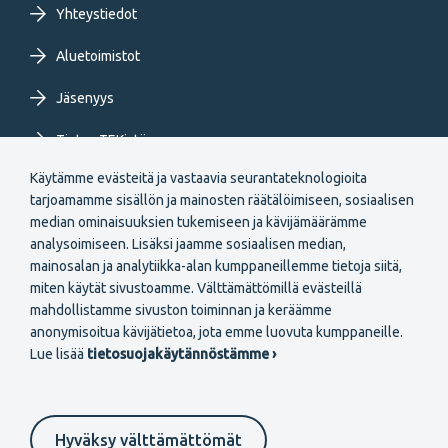
Yhteystiedot
Aluetoimistot
Jäsenyys
Tietoa TEKistä
Käytämme evästeitä ja vastaavia seurantateknologioita
Extranet
tarjoamamme sisällön ja mainosten räätälöimiseen, sosiaalisen
median ominaisuuksien tukemiseen ja kävijämäärämme
analysoimiseen. Lisäksi jaamme sosiaalisen median,
mainosalan ja analytiikka-alan kumppaneillemme tietoja siitä,
miten käytät sivustoamme. Välttämättömillä evästeillä
mahdollistamme sivuston toiminnan ja keräämme
Secondary
anonymisoitua kävijätietoa, jota emme luovuta kumppaneille.
Liity jäseneksi
Lue lisää
tietosuojakäytännöstämme ›
menu
FI
Hyväksy välttämättömät
Suomeksi
In English
På svenska