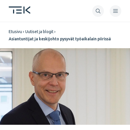
Hyppää
pääsisältöön
Murupolku
Etusivu
Uutiset ja blogit
Asiantuntijat ja keskijohto pysyvät työaikalain piirissä