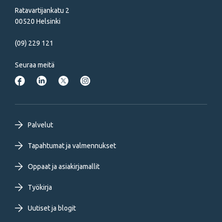
Ratavartijankatu 2
00520 Helsinki
(09) 229 121
Seuraa meitä
Footer
Palvelut
primary
Tapahtumat ja valmennukset
Oppaat ja asiakirjamallit
menu
Työkirja
FI
Uutiset ja blogit