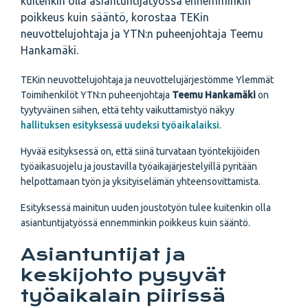
kuitenkin olla asiantuntijatyössä ennemminkin
poikkeus kuin sääntö, korostaa TEKin
neuvottelujohtaja ja YTN:n puheenjohtaja Teemu
Hankamäki.
TEKin neuvottelujohtaja ja neuvottelujärjestömme Ylemmät
Toimihenkilöt YTN:n puheenjohtaja
Teemu Hankamäki
on
tyytyväinen siihen, että tehty vaikuttamistyö näkyy
hallituksen esityksessä uudeksi työaikalaiksi
.
Hyvää esityksessä on, että siinä turvataan työntekijöiden
työaikasuojelu ja joustavilla työaikajärjestelyillä pyritään
helpottamaan työn ja yksityiselämän yhteensovittamista.
Esityksessä mainitun uuden joustotyön tulee kuitenkin olla
asiantuntijatyössä ennemminkin poikkeus kuin sääntö.
Asiantuntijat ja
keskijohto pysyvät
työaikalain piirissä