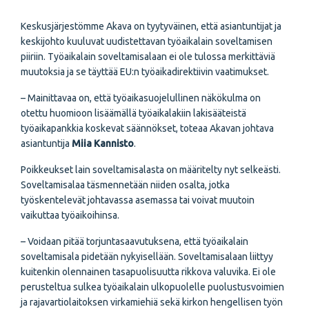
Keskusjärjestömme Akava on tyytyväinen, että asiantuntijat ja
keskijohto kuuluvat uudistettavan työaikalain soveltamisen
piiriin. Työaikalain soveltamisalaan ei ole tulossa merkittäviä
muutoksia ja se täyttää EU:n työaikadirektiivin vaatimukset.
– Mainittavaa on, että työaikasuojelullinen näkökulma on
otettu huomioon lisäämällä työaikalakiin lakisääteistä
työaikapankkia koskevat säännökset, toteaa Akavan johtava
asiantuntija
Miia Kannisto
.
Poikkeukset lain soveltamisalasta on määritelty nyt selkeästi.
Soveltamisalaa täsmennetään niiden osalta, jotka
työskentelevät johtavassa asemassa tai voivat muutoin
vaikuttaa työaikoihinsa.
– Voidaan pitää torjuntasaavutuksena, että työaikalain
soveltamisala pidetään nykyisellään. Soveltamisalaan liittyy
kuitenkin olennainen tasapuolisuutta rikkova valuvika. Ei ole
perusteltua sulkea työaikalain ulkopuolelle puolustusvoimien
ja rajavartiolaitoksen virkamiehiä sekä kirkon hengellisen työn