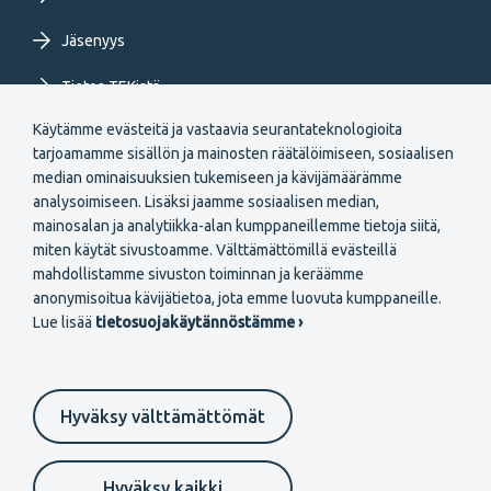
Jäsenyys
Tietoa TEKistä
Käytämme evästeitä ja vastaavia seurantateknologioita
Extranet
tarjoamamme sisällön ja mainosten räätälöimiseen, sosiaalisen
median ominaisuuksien tukemiseen ja kävijämäärämme
analysoimiseen. Lisäksi jaamme sosiaalisen median,
mainosalan ja analytiikka-alan kumppaneillemme tietoja siitä,
miten käytät sivustoamme. Välttämättömillä evästeillä
mahdollistamme sivuston toiminnan ja keräämme
Secondary
anonymisoitua kävijätietoa, jota emme luovuta kumppaneille.
Liity jäseneksi
Lue lisää
tietosuojakäytännöstämme ›
menu
FI
Hyväksy välttämättömät
Suomeksi
In English
På svenska
Footer
Evästeasetukset
Tietosuojaselosteet
Anna palautetta
Hyväksy kaikki
Ilmoituskanava