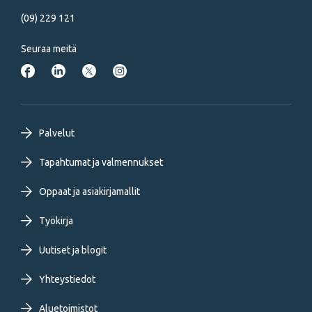
(09) 229 121
Seuraa meitä
Footer
Palvelut
primary
Tapahtumat ja valmennukset
Oppaat ja asiakirjamallit
menu
Työkirja
FI
Uutiset ja blogit
Yhteystiedot
Aluetoimistot