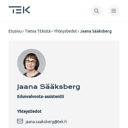
Hyppää
pääsisältöön
Murupolku
Etusivu
Tietoa TEKistä
Yhteystiedot
Jaana Sääksberg
Jaana Sääksberg
Edunvalvonta-assistentti
Yhteystiedot
jaana.saaksberg@tek.fi