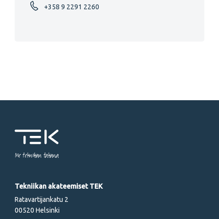
+358 9 2291 2260
Me tekniikan takana
Tekniikan akateemiset TEK
Ratavartijankatu 2
00520 Helsinki