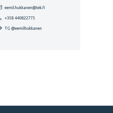
eemil.hukkanen@tek.fi
+358 440822775
TG @eemilhukkanen