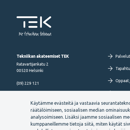
Me tekniikan takana
Fo
Tekniikan akateemiset TEK
Palvelu
Ratavartijankatu 2
pr
Tapahtu
00520 Helsinki
Oppaat j
me
(09) 229 121
Työkirja
FI
Seuraa meitä
Käytämme evästeitä ja vastaavia seurantatekn
Uutiset 
räätälöimiseen, sosiaalisen median ominaisuu
analysoimiseen. Lisäksi jaamme sosiaalisen med
kumppaneillemme tietoja siitä, miten käytät si