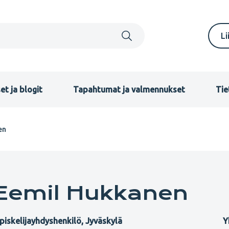
S
Li
m
F
et ja blogit
Tapahtumat ja valmennukset
Tie
en
Eemil Hukkanen
piskelijayhdyshenkilö, Jyväskylä
Y