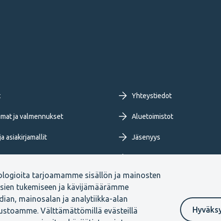
oter
t
Yhteystiedot
imary
mat ja valmennukset
Aluetoimistot
a asiakirjamallit
Jäsenyys
nu
Tietoa TEKistä
ologioita tarjoamamme sisällön ja mainosten
ja blogit
Extranet
ksien tukemiseen ja kävijämäärämme
ian, mainosalan ja analytiikka-alan
Hyväks
vustoamme. Välttämättömillä evästeillä