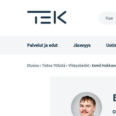
Hyppää
pääsisältöön
Primary
Palvelut ja edut
Jäsenyys
Uutis
menu
Murupolku
Etusivu
Tietoa TEKistä
Yhteystiedot
Eemil Hukkan
FI
O