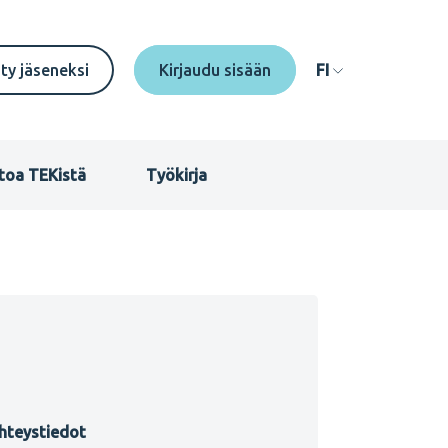
econdary
ity jäseneksi
FI
enu
I
toa TEKistä
Työkirja
hteystiedot