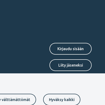
Secondary
Liity jäseneksi
menu
FI
y välttämättömät
Hyväksy kaikki