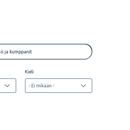
Tallenteet
sö ja kumppanit
Kieli