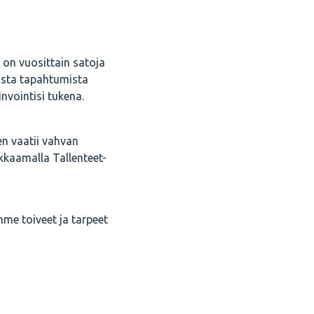
a on vuosittain satoja
ista tapahtumista
nvointisi tukena.
n vaatii vahvan
ikkaamalla Tallenteet-
e toiveet ja tarpeet