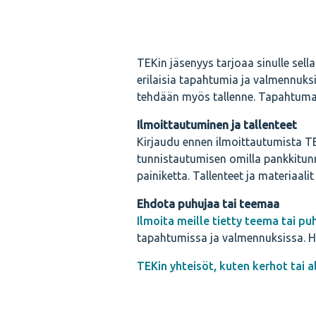
TEKin jäsenyys tarjoaa sinulle sell
erilaisia tapahtumia ja valmennuk
tehdään myös tallenne. Tapahtumat,
Ilmoittautuminen ja tallenteet
Kirjaudu ennen ilmoittautumista TE
tunnistautumisen omilla pankkitunnu
painiketta. Tallenteet ja materiaa
Ehdota puhujaa tai teemaa
Ilmoita meille tietty teema tai pu
tapahtumissa ja valmennuksissa. Ha
TEKin yhteisöt, kuten kerhot tai 