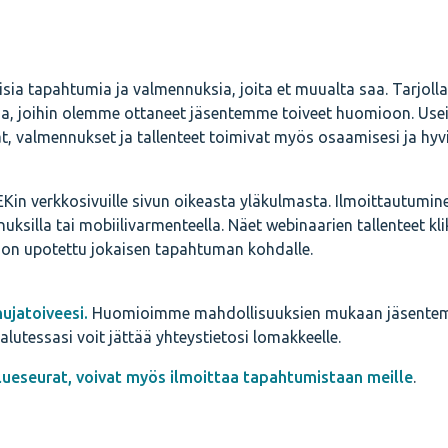
aisia tapahtumia ja valmennuksia, joita et muualta saa. Tarjoll
sia, joihin olemme ottaneet jäsentemme toiveet huomioon. Use
 valmennukset ja tallenteet toimivat myös osaamisesi ja hyvi
Kin verkkosivuille sivun oikeasta yläkulmasta.
Ilmoittautumine
ksilla tai mobiilivarmenteella. Näet webinaarien tallenteet kl
lit on upotettu jokaisen tapahtuman kohdalle.
hujatoiveesi.
Huomioimme mahdollisuuksien mukaan jäsentemm
lutessasi voit jättää yhteystietosi lomakkeelle.
alueseurat, voivat myös ilmoittaa tapahtumistaan meille
.