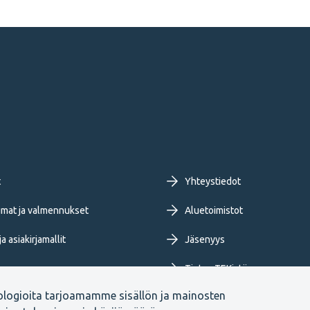
oter
t
Yhteystiedot
imary
mat ja valmennukset
Aluetoimistot
a asiakirjamallit
Jäsenyys
nu
Tietoa TEKistä
ologioita tarjoamamme sisällön ja mainosten
ja blogit
Extranet