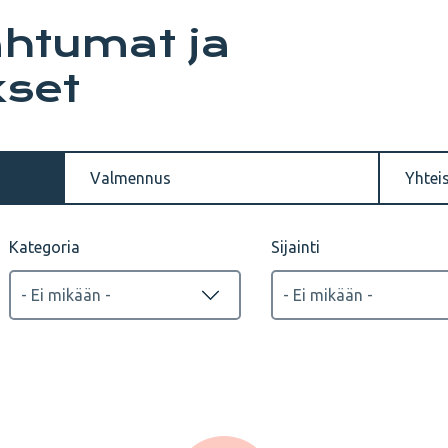
ahtumat ja
set
Valmennus
Yhtei
Kategoria
Sijainti