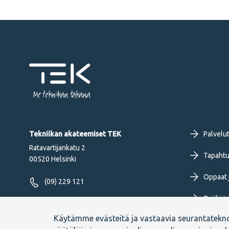
Me tekniikan takana
Fo
Tekniikan akateemiset TEK
Palvelu
Ratavartijankatu 2
pr
Tapahtu
00520 Helsinki
Oppaat j
me
(09) 229 121
Työkirja
FI
Seuraa meitä
Käytämme evästeitä ja vastaavia seurantatekn
Uutiset 