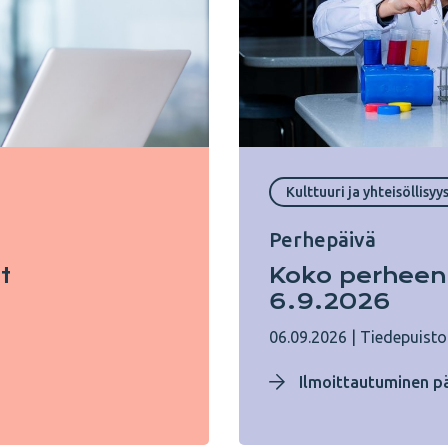
Kulttuuri ja yhteisöllisyy
Perhepäivä
t
Koko perheen
6.9.2026
06.09.2026
|
Tiedepuisto
Ilmoittautuminen pä