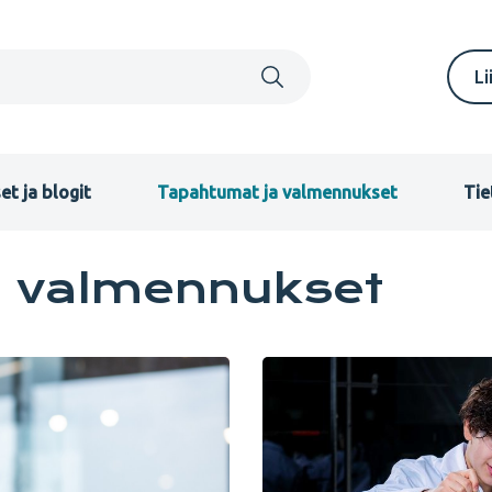
S
Li
m
F
et ja blogit
Tapahtumat ja valmennukset
Tie
a valmennukset