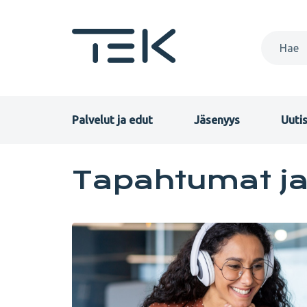
Hyppää
pääsisältöön
Primary
Palvelut ja edut
Jäsenyys
Uutis
menu
Tapahtumat
Tapahtumat j
FI
ja
valmennukset