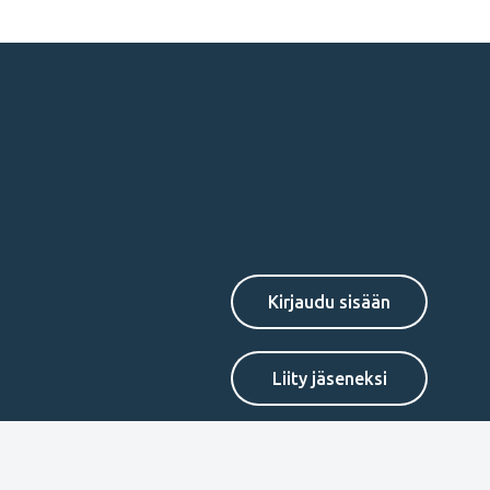
Secondary
Liity jäseneksi
menu
FI