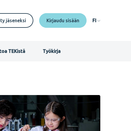
econdary
ity jäseneksi
FI
enu
I
toa TEKistä
Työkirja