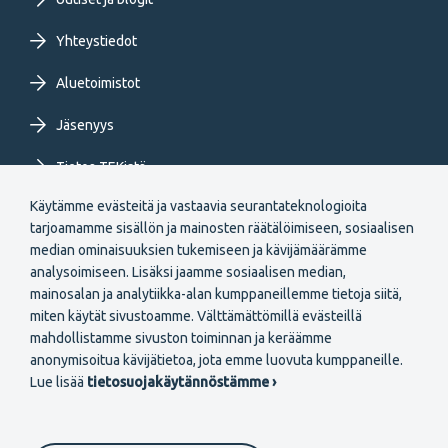
Yhteystiedot
Aluetoimistot
Jäsenyys
Tietoa TEKistä
Käytämme evästeitä ja vastaavia seurantateknologioita
Extranet
tarjoamamme sisällön ja mainosten räätälöimiseen, sosiaalisen
median ominaisuuksien tukemiseen ja kävijämäärämme
analysoimiseen. Lisäksi jaamme sosiaalisen median,
mainosalan ja analytiikka-alan kumppaneillemme tietoja siitä,
miten käytät sivustoamme. Välttämättömillä evästeillä
mahdollistamme sivuston toiminnan ja keräämme
Secondary
anonymisoitua kävijätietoa, jota emme luovuta kumppaneille.
Liity jäseneksi
Lue lisää
tietosuojakäytännöstämme ›
menu