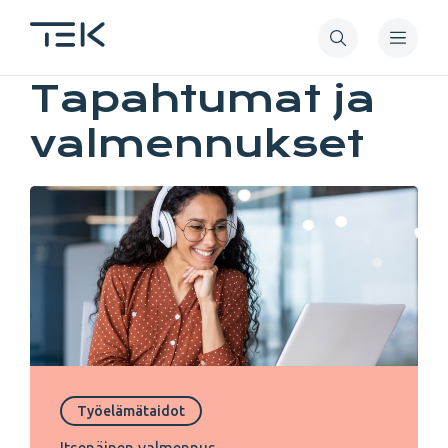
Hyppää
pääsisältöön
Tapahtumat
Tapahtumat ja
valmennukset
ja
valmennukset
Työelämätaidot