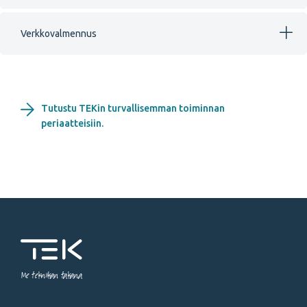
Verkkovalmennus
Tutustu TEKin turvallisemman toiminnan
periaatteisiin.
Me tekniikan takana