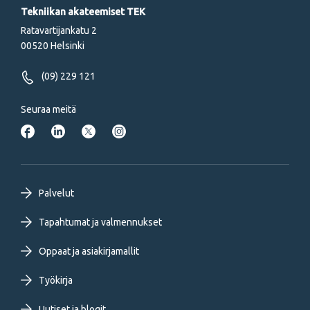
Tekniikan akateemiset TEK
Ratavartijankatu 2
00520 Helsinki
(09) 229 121
Seuraa meitä
Footer
Palvelut
primary
Tapahtumat ja valmennukset
Oppaat ja asiakirjamallit
menu
Työkirja
FI
Uutiset ja blogit