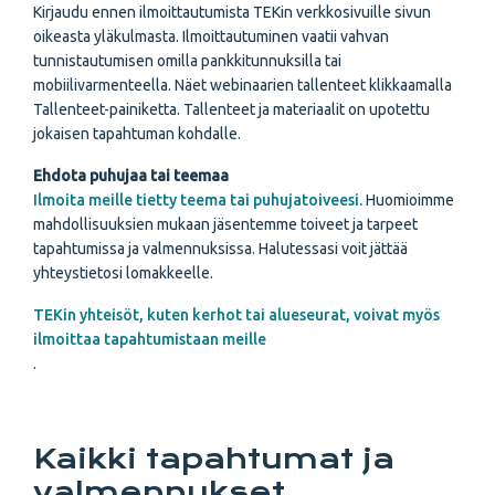
Kirjaudu ennen ilmoittautumista TEKin verkkosivuille sivun
oikeasta yläkulmasta.
Ilmoittautuminen vaatii vahvan
tunnistautumisen omilla pankkitunnuksilla tai
mobiilivarmenteella. Näet webinaarien tallenteet klikkaamalla
Tallenteet-painiketta. Tallenteet ja materiaalit on upotettu
jokaisen tapahtuman kohdalle.
Ehdota puhujaa tai teemaa
Ilmoita meille tietty teema tai puhujatoiveesi.
Huomioimme
mahdollisuuksien mukaan jäsentemme toiveet ja tarpeet
tapahtumissa ja valmennuksissa. Halutessasi voit jättää
yhteystietosi lomakkeelle.
TEKin yhteisöt, kuten kerhot tai alueseurat, voivat myös
ilmoittaa tapahtumistaan meille
.
Kaikki tapahtumat ja
valmennukset