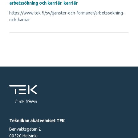
arbetssökning och karriär
,
karriär
https://www.tek.fi/sv/tjanster-och-formaner/arbetssokning-
och-karriar
Vi inom tekniken
Tekniikan akateemiset TEK
Banvaktsgatan 2
00520 Helsinki