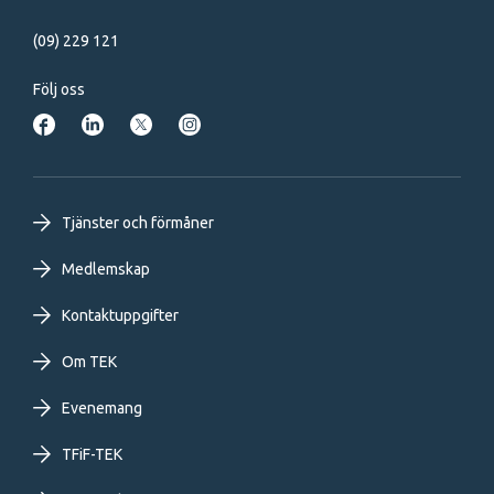
(09) 229 121
Följ oss
Footer
Tjänster och förmåner
primary
Medlemskap
Kontaktuppgifter
menu
Om TEK
SV
Evenemang
TFiF-TEK