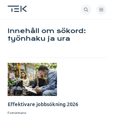
Hoppa
till
huvudinnehåll
Innehåll om sökord:
työnhaku ja ura
Effektivare jobbsökning 2026
Evenemang