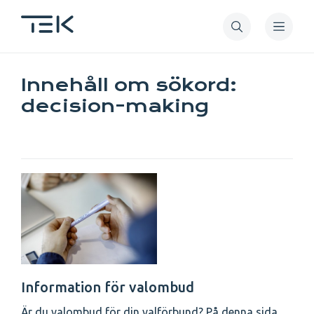
Hoppa
till
huvudinnehåll
Innehåll om sökord:
decision-making
Information för valombud
Är du valombud för din valförbund? På denna sida