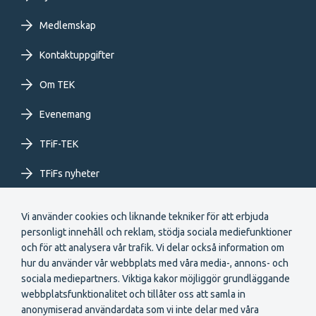
Footer
primary
Medlemskap
Kontaktuppgifter
menu
Om TEK
SV
Evenemang
TFiF-TEK
TFiFs nyheter
Extranet
Vi använder cookies och liknande tekniker för att erbjuda
personligt innehåll och reklam, stödja sociala mediefunktioner
och för att analysera vår trafik. Vi delar också information om
hur du använder vår webbplats med våra media-, annons- och
sociala mediepartners. Viktiga kakor möjliggör grundläggande
webbplatsfunktionalitet och tillåter oss att samla in
Secondary
anonymiserad användardata som vi inte delar med våra