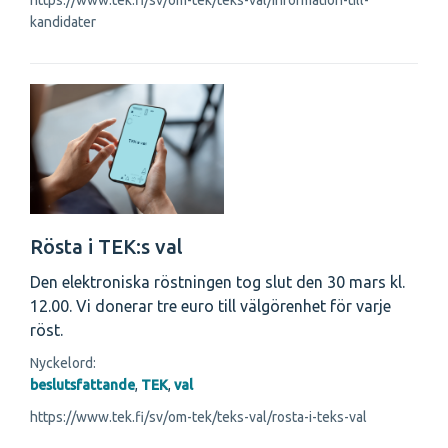
https://www.tek.fi/sv/om-tek/teks-val/information-till-
kandidater
Rösta i TEK:s val
Den elektroniska röstningen tog slut den 30 mars kl.
12.00. Vi donerar tre euro till välgörenhet för varje
röst.
Nyckelord:
beslutsfattande
,
TEK
,
val
https://www.tek.fi/sv/om-tek/teks-val/rosta-i-teks-val