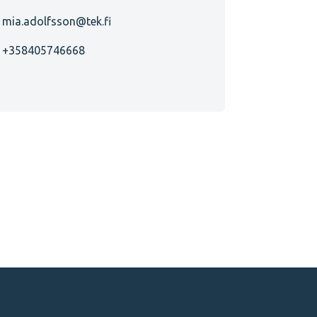
mia.adolfsson@tek.fi
+358405746668