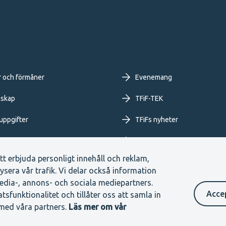
oter
r och förmåner
Evenemang
imary
skap
TFiF-TEK
uppgifter
TFiFs nyheter
nu
Extranet
tt erbjuda personligt innehåll och reklam,
ysera vår trafik. Vi delar också information
dia-, annons- och sociala mediepartners.
Acce
funktionalitet och tillåter oss att samla in
med våra partners.
Läs mer om vår
ntakta oss