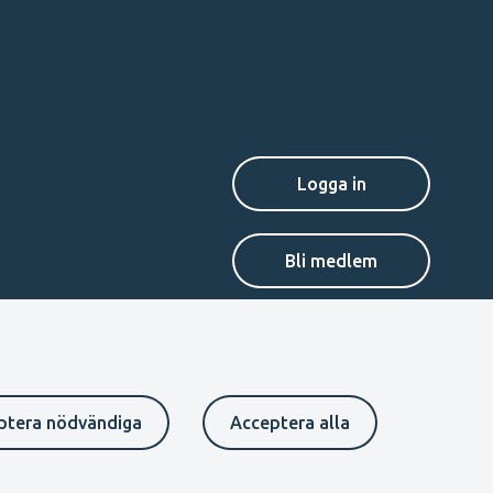
Secondary
Bli medlem
menu
SV
ptera nödvändiga
Acceptera alla
Suomeksi
In English
På svenska