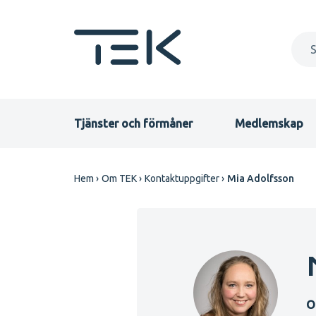
Hoppa
till
huvudinnehåll
Primary
Tjänster och förmåner
Medlemskap
menu
Länkstig
Hem
Om TEK
Kontaktuppgifter
Mia Adolfsson
SV
O