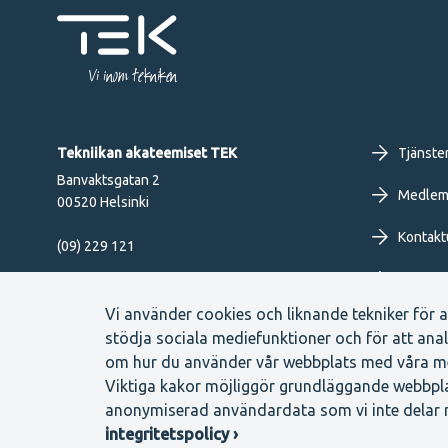
Vi inom tekniken
Fo
Tekniikan akateemiset TEK
Tjänste
Banvaktsgatan 2
pr
Medlem
00520 Helsinki
Kontakt
me
(09) 229 121
Om TEK
SV
Följ oss
Vi använder cookies och liknande tekniker för a
stödja sociala mediefunktioner och för att anal
om hur du använder vår webbplats med våra me
Viktiga kakor möjliggör grundläggande webbplats
anonymiserad användardata som vi inte delar 
Footer
Anmälningskanal
Cookie-inställningar
Dataskydd
Ko
integritetspolicy ›