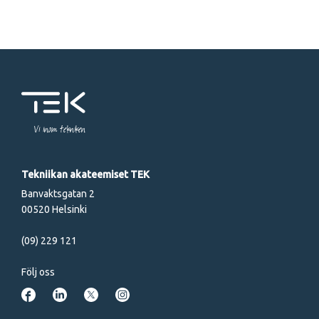
Vi inom tekniken
Tekniikan akateemiset TEK
Banvaktsgatan 2
00520 Helsinki
(09) 229 121
Följ oss