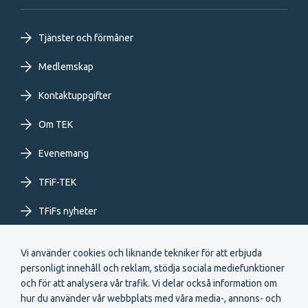
Footer
Tjänster och förmåner
primary
Medlemskap
Kontaktuppgifter
menu
Om TEK
SV
Evenemang
TFiF-TEK
TFiFs nyheter
Extranet
Vi använder cookies och liknande tekniker för att erbjuda
personligt innehåll och reklam, stödja sociala mediefunktioner
och för att analysera vår trafik. Vi delar också information om
hur du använder vår webbplats med våra media-, annons- och