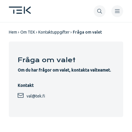
Hoppa
till
huvudinnehåll
Länkstig
Hem
Om TEK
Kontaktuppgifter
Fråga om valet
Fråga om valet
Om du har frågor om valet, kontakta valteamet.
Kontakt
val@tek.fi