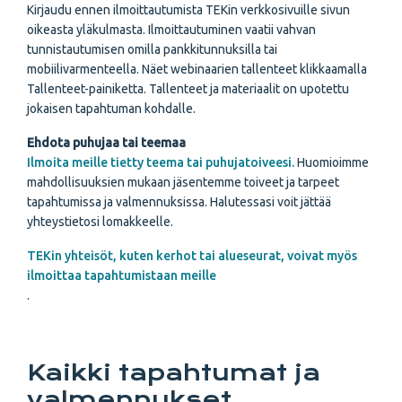
Kirjaudu ennen ilmoittautumista TEKin verkkosivuille sivun
oikeasta yläkulmasta.
Ilmoittautuminen vaatii vahvan
tunnistautumisen omilla pankkitunnuksilla tai
mobiilivarmenteella. Näet webinaarien tallenteet klikkaamalla
Tallenteet-painiketta. Tallenteet ja materiaalit on upotettu
jokaisen tapahtuman kohdalle.
Ehdota puhujaa tai teemaa
Ilmoita meille tietty teema tai puhujatoiveesi.
Huomioimme
mahdollisuuksien mukaan jäsentemme toiveet ja tarpeet
tapahtumissa ja valmennuksissa. Halutessasi voit jättää
yhteystietosi lomakkeelle.
TEKin yhteisöt, kuten kerhot tai alueseurat, voivat myös
ilmoittaa tapahtumistaan meille
.
Kaikki tapahtumat ja
valmennukset