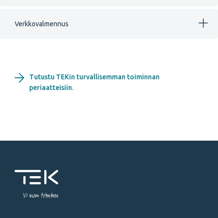
Verkkovalmennus
Tutustu TEKin turvallisemman toiminnan
periaatteisiin.
Vi inom tekniken