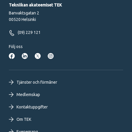
Tekniikan akateemiset TEK
Banvaktsgatan 2
00520 Helsinki
(09) 229 121
Följ oss
Footer
Tjänster och förmåner
primary
Medlemskap
Kontaktuppgifter
menu
Om TEK
SV
Evenemang