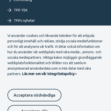
TFiF-TEK
TFiFs nyheter
Extranet
Vi använder cookies och liknande tekniker för att erbjuda
personligt innehåll och reklam, stödja sociala mediefunktioner
och för att analysera vår trafik. Vi delar också information om
hur du använder vår webbplats med våra media-, annons- och
sociala mediepartners. Viktiga kakor möjliggör grundläggande
webbplatsfunktionalitet och tillåter oss att samla in
Secondary
anonymiserad användardata som vi inte delar med våra
Bli medlem
partners.
Läs mer om vår integritetspolicy ›
menu
SV
Acceptera nödvändiga
Suomeksi
In English
På svenska
Footer
Anmälningskanal
Cookie-inställningar
Dataskydd