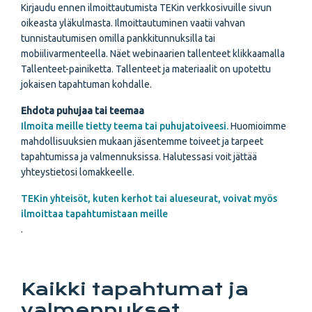
Kirjaudu ennen ilmoittautumista TEKin verkkosivuille sivun
oikeasta yläkulmasta.
Ilmoittautuminen vaatii vahvan
tunnistautumisen omilla pankkitunnuksilla tai
mobiilivarmenteella. Näet webinaarien tallenteet klikkaamalla
Tallenteet-painiketta. Tallenteet ja materiaalit on upotettu
jokaisen tapahtuman kohdalle.
Ehdota puhujaa tai teemaa
Ilmoita meille tietty teema tai puhujatoiveesi.
Huomioimme
mahdollisuuksien mukaan jäsentemme toiveet ja tarpeet
tapahtumissa ja valmennuksissa. Halutessasi voit jättää
yhteystietosi lomakkeelle.
TEKin yhteisöt, kuten kerhot tai alueseurat, voivat myös
ilmoittaa tapahtumistaan meille
.
Kaikki tapahtumat ja
valmennukset