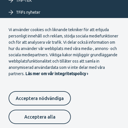
TFiF-TEK
TFiFs nyheter
Extranet
Vi använder cookies och liknande tekniker för att erbjuda
personligt innehåll och reklam, stödja sociala mediefunktioner
och för att analysera vår trafik. Vi delar också information om
hur du använder vår webbplats med våra media-, annons- och
sociala mediepartners. Viktiga kakor möjliggör grundläggande
webbplatsfunktionalitet och tillåter oss att samla in
Secondary
anonymiserad användardata som vi inte delar med våra
Bli medlem
partners.
Läs mer om vår integritetspolicy ›
menu
SV
Acceptera nödvändiga
Suomeksi
In English
På svenska
Footer
Anmälningskanal
Cookie-inställningar
Dataskydd
Acceptera alla
Kontakta oss
secondary