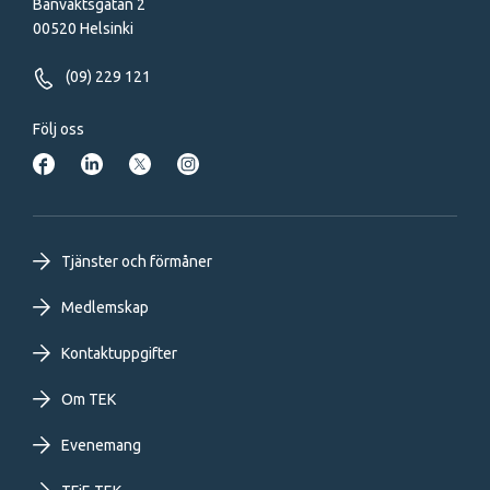
Banvaktsgatan 2
00520 Helsinki
(09) 229 121
Följ oss
Footer
Tjänster och förmåner
primary
Medlemskap
Kontaktuppgifter
menu
Om TEK
SV
Evenemang